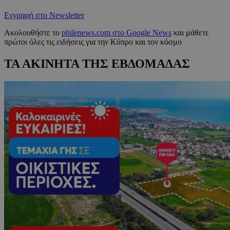
Εγγραφή στο Newsletter
Ακολουθήστε το
philenews.com στο Google News
και μάθετε
πρώτοι όλες τις ειδήσεις για την Κύπρο και τον κόσμο
ΤΑ ΑΚΙΝΗΤΑ ΤΗΣ ΕΒΔΟΜΑΔΑΣ