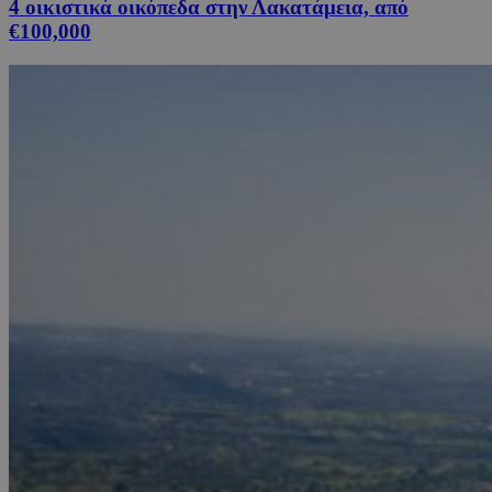
4 οικιστικά οικόπεδα στην Λακατάμεια, από
€100,000