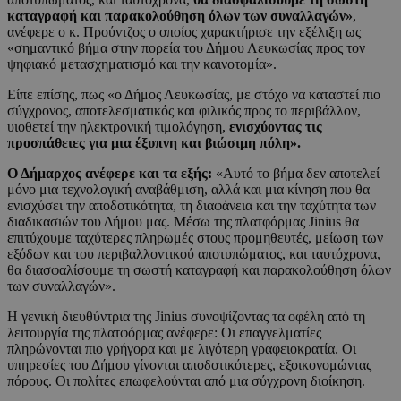
καταγραφή και παρακολούθηση όλων των συναλλαγών»
,
ανέφερε ο κ. Προύντζος ο οποίος χαρακτήρισε την εξέλιξη ως
«σημαντικό βήμα στην πορεία του Δήμου Λευκωσίας προς τον
ψηφιακό μετασχηματισμό και την καινοτομία».
Είπε επίσης, πως «ο Δήμος Λευκωσίας, με στόχο να καταστεί πιο
σύγχρονος, αποτελεσματικός και φιλικός προς το περιβάλλον,
υιοθετεί την ηλεκτρονική τιμολόγηση,
ενισχύοντας τις
προσπάθειες για μια έξυπνη και βιώσιμη πόλη».
Ο Δήμαρχος ανέφερε και τα εξής:
«Αυτό το βήμα δεν αποτελεί
μόνο μια τεχνολογική αναβάθμιση, αλλά και μια κίνηση που θα
ενισχύσει την αποδοτικότητα, τη διαφάνεια και την ταχύτητα των
διαδικασιών του Δήμου μας. Μέσω της πλατφόρμας Jinius θα
επιτύχουμε ταχύτερες πληρωμές στους προμηθευτές, μείωση των
εξόδων και του περιβαλλοντικού αποτυπώματος, και ταυτόχρονα,
θα διασφαλίσουμε τη σωστή καταγραφή και παρακολούθηση όλων
των συναλλαγών».
Η γενική διευθύντρια της Jinius συνοψίζοντας τα οφέλη από τη
λειτουργία της πλατφόρμας ανέφερε: Οι επαγγελματίες
πληρώνονται πιο γρήγορα και με λιγότερη γραφειοκρατία. Οι
υπηρεσίες του Δήμου γίνονται αποδοτικότερες, εξοικονομώντας
πόρους. Οι πολίτες επωφελούνται από μια σύγχρονη διοίκηση.