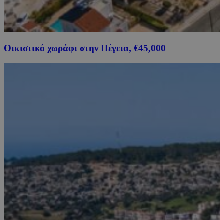
Οικιστικό χωράφι στην Πέγεια, €45,000