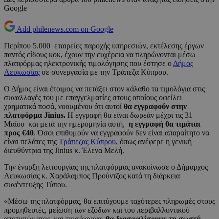
Google
Add philenews.com on Google
Περίπου 5.000 εταιρείες παροχής υπηρεσιών, εκτέλεσης έργων
παντός είδους κοκ, έχουν την ευχέρεια να πληρώνονται μέσω
πλατφόρμας ηλεκτρονικής τιμολόγησης που έστησε ο
Δήμος
Λευκωσίας
σε συνεργασία με την Τράπεζα Κύπρου.
Ο Δήμος είναι έτοιμος να πετάξει στον κάλαθο τα τιμολόγια στις
συναλλαγές του με επαγγελματίες στους οποίους οφείλει
χρηματικά ποσά, νοουμένου ότι αυτοί
θα εγγραφούν στην
πλατφόρμα Jinius.
Η εγγραφή θα είναι δωρεάν μέχρι τις 31
Μαΐου και μετά την ημερομηνία αυτή,
η εγγραφή θα τιμάται
προς €40
. Όσοι επιθυμούν να εγγραφούν δεν είναι απαραίτητο να
είναι πελάτες της
Τράπεζας Κύπρου
, όπως ανέφερε η γενική
διευθύντρια της Jinius κ. Έλενα Μελή.
Την έναρξη λειτουργίας της πλατφόρμας ανακοίνωσε ο Δήμαρχος
Λευκωσίας κ. Χαράλαμπος Προύντζος κατά τη διάρκεια
συνέντευξης Τύπου.
«Μέσω της πλατφόρμας, θα επιτύχουμε ταχύτερες πληρωμές στους
προμηθευτές, μείωση των εξόδων και του περιβαλλοντικού
αποτυπώματος, και ταυτόχρονα,
θα διασφαλίσουμε τη σωστή