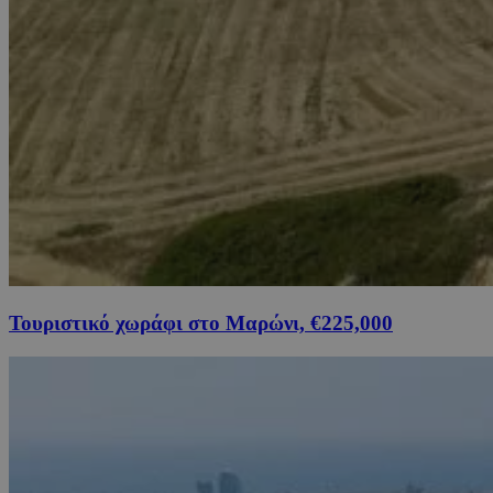
Τουριστικό χωράφι στο Μαρώνι, €225,000