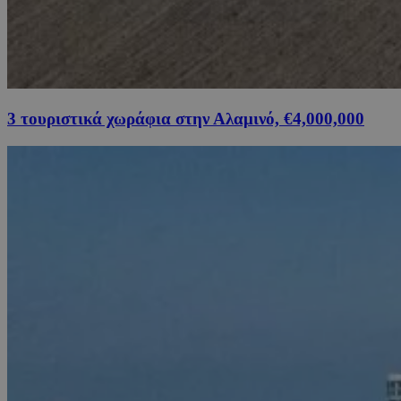
3 τουριστικά χωράφια στην Αλαμινό, €4,000,000