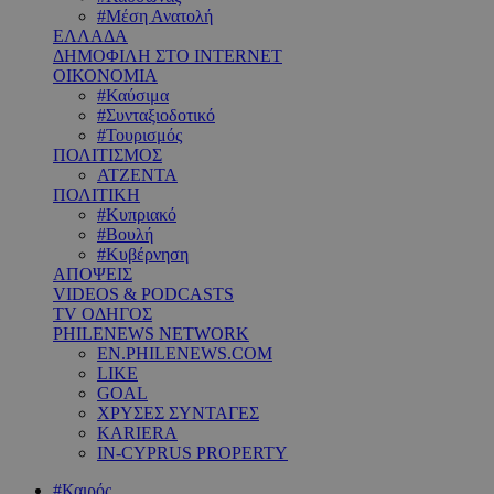
#Μέση Ανατολή
ΕΛΛΑΔΑ
ΔΗΜΟΦΙΛΗ ΣΤΟ INTERNET
ΟΙΚΟΝΟΜΙΑ
#Καύσιμα
#Συνταξιοδοτικό
#Τουρισμός
ΠΟΛΙΤΙΣΜΟΣ
ΑΤΖΕΝΤΑ
ΠΟΛΙΤΙΚΗ
#Κυπριακό
#Βουλή
#Κυβέρνηση
ΑΠΟΨΕΙΣ
VIDEOS & PODCASTS
TV ΟΔΗΓΟΣ
PHILENEWS NETWORK
EN.PHILENEWS.COM
LIKE
GOAL
ΧΡΥΣΕΣ ΣΥΝΤΑΓΕΣ
KARIERA
IN-CYPRUS PROPERTY
#Καιρός