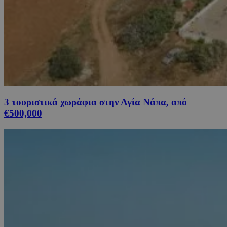
3 τουριστικά χωράφια στην Αγία Νάπα, από
€500,000