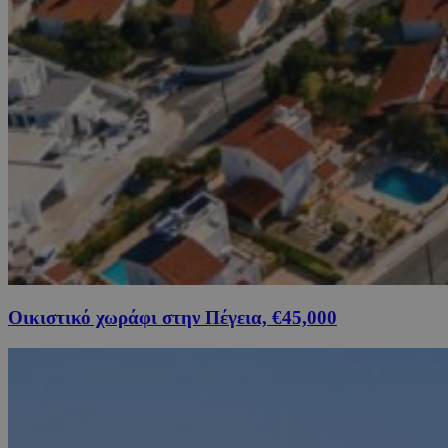
Οικιστικό χωράφι στην Πέγεια, €45,000