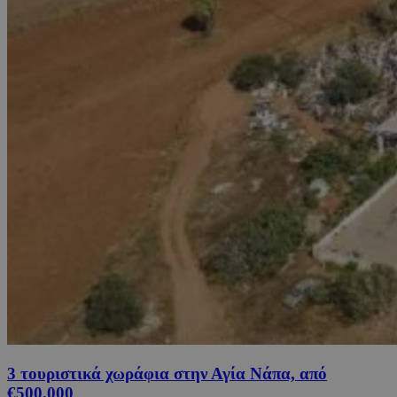
3 τουριστικά χωράφια στην Αγία Νάπα, από
€500,000