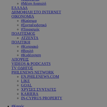
#Μέση Ανατολή
ΕΛΛΑΔΑ
ΔΗΜΟΦΙΛΗ ΣΤΟ INTERNET
ΟΙΚΟΝΟΜΙΑ
#Καύσιμα
#Συνταξιοδοτικό
#Τουρισμός
ΠΟΛΙΤΙΣΜΟΣ
ΑΤΖΕΝΤΑ
ΠΟΛΙΤΙΚΗ
#Κυπριακό
#Βουλή
#Κυβέρνηση
ΑΠΟΨΕΙΣ
VIDEOS & PODCASTS
TV ΟΔΗΓΟΣ
PHILENEWS NETWORK
EN.PHILENEWS.COM
LIKE
GOAL
ΧΡΥΣΕΣ ΣΥΝΤΑΓΕΣ
KARIERA
IN-CYPRUS PROPERTY
#Καιρός