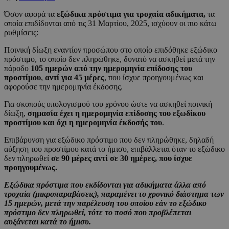
Όσον αφορά τα
εξώδικα πρόστιμα για τροχαία αδικήματα,
τα
οποία επιδίδονται από τις 31 Μαρτίου, 2025, ισχύουν οι πιο κάτω
ρυθμίσεις:
Ποινική δίωξη εναντίον προσώπου στο οποίο επιδόθηκε εξώδικο
πρόστιμο, το οποίο δεν πληρώθηκε, δυνατό να ασκηθεί μετά την
πάροδο
105 ημερών
από την ημερομηνία επίδοσης του
προστίμου
,
αντί για 45 μέρες
, που ίσχυε προηγουμένως και
αφορούσε την ημερομηνία έκδοσης.
Για σκοπούς υπολογισμού του χρόνου ώστε να ασκηθεί ποινική
δίωξη,
σημασία έχει η ημερομηνία επίδοσης
του εξωδίκου
προστίμου και όχι η ημερομηνία έκδοσής του
.
Επιβάρυνση για εξώδικο πρόστιμο που δεν πληρώθηκε, δηλαδή
αύξηση του προστίμου κατά το ήμισυ, επιβάλλεται όταν το εξώδικο
δεν πληρωθεί
σε 90 μέρες
αντί σε 30 ημέρες, που ίσχυε
προηγουμένως.
Εξώδικα πρόστιμα που εκδίδονται για αδικήματα άλλα από
τροχαία (μικροπαραβάσεις), παραμένει το χρονικό διάστημα των
15 ημερών, μετά την παρέλευση του οποίου εάν το εξώδικο
πρόστιμο δεν πληρωθεί, τότε το ποσό που προβλέπεται
αυξάνεται κατά το ήμισυ.