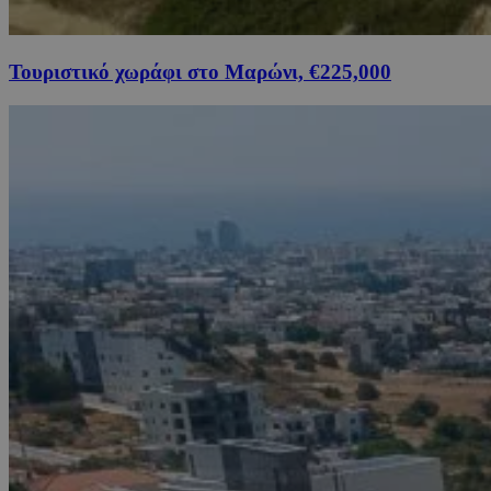
Τουριστικό χωράφι στο Μαρώνι, €225,000