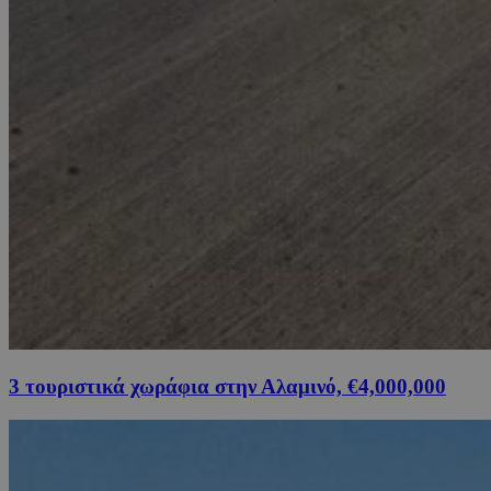
3 τουριστικά χωράφια στην Αλαμινό, €4,000,000