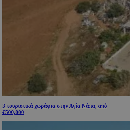
3 τουριστικά χωράφια στην Αγία Νάπα, από
€500,000