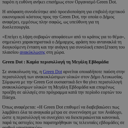
παρότι η ευθύνη ανήκει επισήμως στον Οργανισμό Green Dot.
Η απόφαση συνοδεύτηκε από προειδοποίηση για επιβολή σχετικού
οικονομικού κόστους προς την Green Dot, την οποία ο Δήμος
αναφέρει, εμμέσως πλην σαφώς, ως υπεύθυνη για τη
δυσλειτουργία.
«Επείγει η λήψη σοβαρών αποφάσεων από το κράτος για το θέμα»,
σημειώνει χαρακτηριστικά ο Δήμαρχος, φράση που αντανακλά τη
διογκούμενη ένταση και την ανάγκη για συνολική επανεξέταση του
πλαισίου
ανακύκλωσης
στη χώρα.
Green Dot : Καμία περισυλλογή τη Μεγάλη Εβδομάδα
Σε ανακοίνωση της, η
Green Dot
αρνείται οποιαδήποτε παύση στην
περισυλλογή των ανακυκλώσιμων υλικών στον Δήμο Λευκωσίας.
Σύμφωνα με την Green Got ουσιαστικά δεν θα γίνει περισυλλογή
ανακυκλώσιμων υλικών τη Μεγάλη Εβδομάδα και επομένως
προέβη σε αλλαγές στο πρόγραμμα κατά την περίοδο εορτών του
Πάσχα.
Όπως αναφέρεται: «Η Green Dot επιθυμεί να διαβεβαιώσει πως
λαμβάνει όλα τα αναγκαία μέτρα σε συνεννόηση με τον Ανάδοχο,
ώστε η περισυλλογή να συνεχίσει να διεκπεραιώνεται κανονικά,
παρά τις αστοχίες που παρατηρήθηκαν τις τελευταίες εβδομάδες σε
αριθμό υποστατικών».