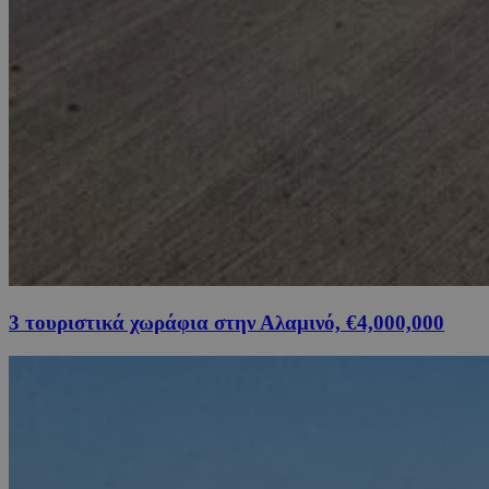
3 τουριστικά χωράφια στην Αλαμινό, €4,000,000