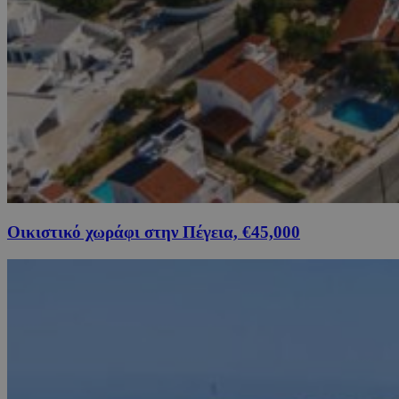
Οικιστικό χωράφι στην Πέγεια, €45,000