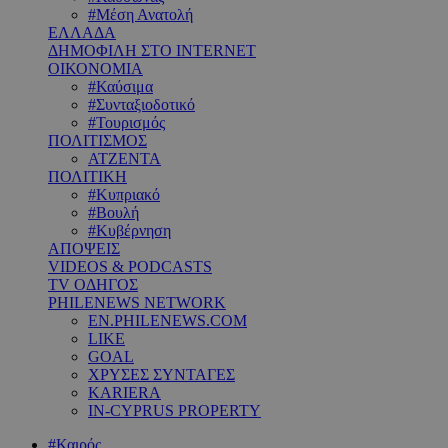
#Μέση Ανατολή
ΕΛΛΑΔΑ
ΔΗΜΟΦΙΛΗ ΣΤΟ INTERNET
ΟΙΚΟΝΟΜΙΑ
#Καύσιμα
#Συνταξιοδοτικό
#Τουρισμός
ΠΟΛΙΤΙΣΜΟΣ
ΑΤΖΕΝΤΑ
ΠΟΛΙΤΙΚΗ
#Κυπριακό
#Βουλή
#Κυβέρνηση
ΑΠΟΨΕΙΣ
VIDEOS & PODCASTS
TV ΟΔΗΓΟΣ
PHILENEWS NETWORK
EN.PHILENEWS.COM
LIKE
GOAL
ΧΡΥΣΕΣ ΣΥΝΤΑΓΕΣ
KARIERA
IN-CYPRUS PROPERTY
#Καιρός