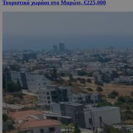
Τουριστικό χωράφι στο Μαρώνι, €225,000