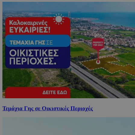
Τεμάχια Γης σε Οικιστικές Περιοχές