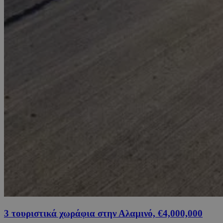
3 τουριστικά χωράφια στην Αλαμινό, €4,000,000