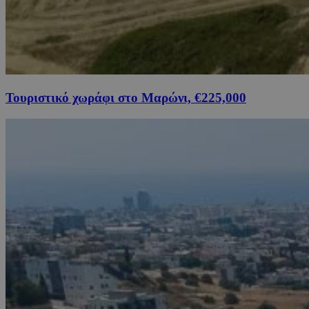
Τουριστικό χωράφι στο Μαρώνι, €225,000