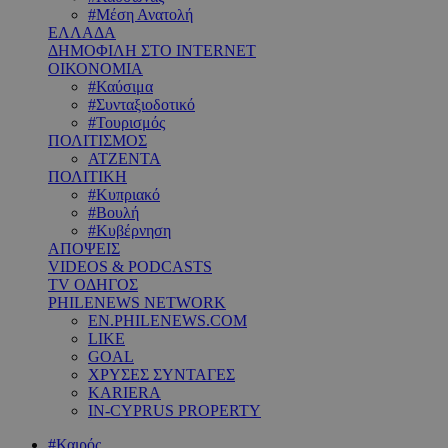
#Μέση Ανατολή
ΕΛΛΑΔΑ
ΔΗΜΟΦΙΛΗ ΣΤΟ INTERNET
ΟΙΚΟΝΟΜΙΑ
#Καύσιμα
#Συνταξιοδοτικό
#Τουρισμός
ΠΟΛΙΤΙΣΜΟΣ
ΑΤΖΕΝΤΑ
ΠΟΛΙΤΙΚΗ
#Κυπριακό
#Βουλή
#Κυβέρνηση
ΑΠΟΨΕΙΣ
VIDEOS & PODCASTS
TV ΟΔΗΓΟΣ
PHILENEWS NETWORK
EN.PHILENEWS.COM
LIKE
GOAL
ΧΡΥΣΕΣ ΣΥΝΤΑΓΕΣ
KARIERA
IN-CYPRUS PROPERTY
#Καιρός