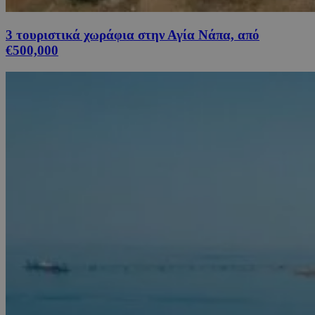
3 τουριστικά χωράφια στην Αγία Νάπα, από
€500,000