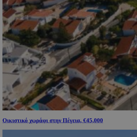
Οικιστικό χωράφι στην Πέγεια, €45,000