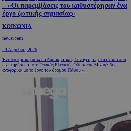
– «Οι παρεμβάσεις του καθυστέρησαν ένα
έργο ζωτικής σημασίας»
ΚΟΙΝΩΝΙΑ
newsroom
29 Απριλίου, 2026
Έντονη κριτική ασκεί ο Δημοκρατικός Συναγερμός στη στάση που
είχε τηρήσει ο τότε Γενικός Ελεγκτής Οδυσσέας Μιχαηλίδης
αναφορικά με το έργο του δρόμου Πάφου –...