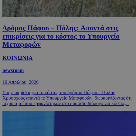
Δρόμος Πάφου – Πόλης: Απαντά στις
επικρίσεις για το κόστος το Υπουργείο
Μεταφορών
ΚΟΙΝΩΝΙΑ
newsroom
19 Απριλίου, 2026
Στις επικρίσεις για το κόστος του δρόμου Πάφου – Πόλης
Χρυσοχούς απαντά το Υπουργείο Μεταφορών, διευκρινίζοντας ότι
ισχυρισμοί που εμφανίστηκαν στο δημόσιο διάλογο για κόστος...