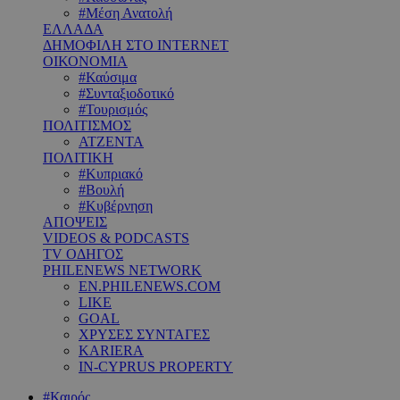
#Μέση Ανατολή
ΕΛΛΑΔΑ
ΔΗΜΟΦΙΛΗ ΣΤΟ INTERNET
ΟΙΚΟΝΟΜΙΑ
#Καύσιμα
#Συνταξιοδοτικό
#Τουρισμός
ΠΟΛΙΤΙΣΜΟΣ
ΑΤΖΕΝΤΑ
ΠΟΛΙΤΙΚΗ
#Κυπριακό
#Βουλή
#Κυβέρνηση
ΑΠΟΨΕΙΣ
VIDEOS & PODCASTS
TV ΟΔΗΓΟΣ
PHILENEWS NETWORK
EN.PHILENEWS.COM
LIKE
GOAL
ΧΡΥΣΕΣ ΣΥΝΤΑΓΕΣ
KARIERA
IN-CYPRUS PROPERTY
#Καιρός