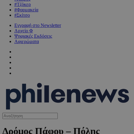
#Τζόκερ
#Φαρμακεία
#Σκίτσο
Εγγραφή στο Newsletter
Αρχείο Φ
Ψηφιακές Εκδόσεις
Αφιερώματα
Δρόμος Πάφου – Πόλης