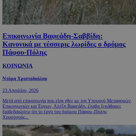
Επικοινωνία Βαφεάδη-Σαββίδη:
Κανονικά με τέσσερις λωρίδες ο δρόμος
Πάφου-Πόλης
ΚΟΙΝΩΝΙΑ
Ντόρα Χριστοδούλου
23 Απριλίου, 2026
Μετά από επικοινωνία που είχα χθες με τον Υπουργό Μεταφορών,
Επικοινωνιών και Έργων, Αλέξη Βαφεάδη, έλαβα ξεκάθαρες
διαβεβαιώσεις ότι το έργο του δρόμου Πάφου–Πόλης
Χρυσοχούς...