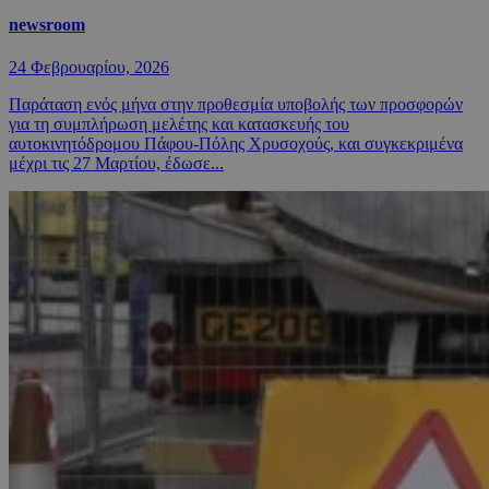
newsroom
24 Φεβρουαρίου, 2026
Παράταση ενός μήνα στην προθεσμία υποβολής των προσφορών
για τη συμπλήρωση μελέτης και κατασκευής του
αυτοκινητόδρομου Πάφου-Πόλης Χρυσοχούς, και συγκεκριμένα
μέχρι τις 27 Μαρτίου, έδωσε...