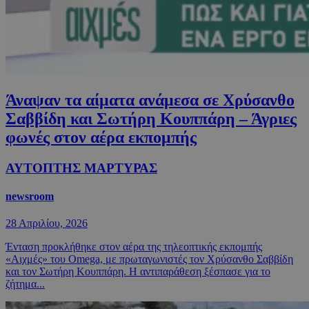
Άναψαν τα αίματα ανάμεσα σε Χρύσανθο
Σαββίδη και Σωτήρη Κουππάρη – Άγριες
φωνές στον αέρα εκπομπής
ΑΥΤΟΠΤΗΣ ΜΑΡΤΥΡΑΣ
newsroom
28 Απριλίου, 2026
Ένταση προκλήθηκε στον αέρα της τηλεοπτικής εκπομπής
«Αιχμές» του Omega, με πρωταγωνιστές τον Χρύσανθο Σαββίδη
και τον Σωτήρη Κουππάρη. Η αντιπαράθεση ξέσπασε για το
ζήτημα...