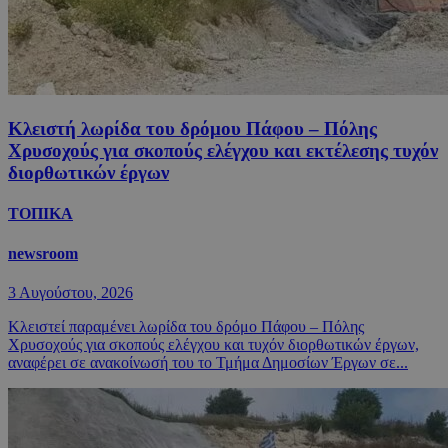
Κλειστή λωρίδα του δρόμου Πάφου – Πόλης
Χρυσοχούς για σκοπούς ελέγχου και εκτέλεσης τυχόν
διορθωτικών έργων
ΤΟΠΙΚΑ
newsroom
3 Αυγούστου, 2026
Κλειστεί παραμένει λωρίδα του δρόμο Πάφου – Πόλης
Χρυσοχούς για σκοπούς ελέγχου και τυχόν διορθωτικών έργων,
αναφέρει σε ανακοίνωσή του το Τμήμα Δημοσίων Έργων σε...