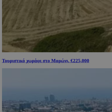
Τουριστικό χωράφι στο Μαρώνι, €225,000