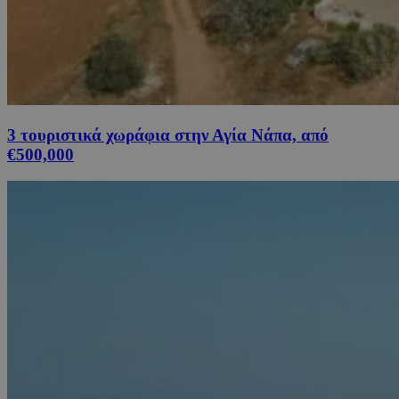
3 τουριστικά χωράφια στην Αγία Νάπα, από
€500,000