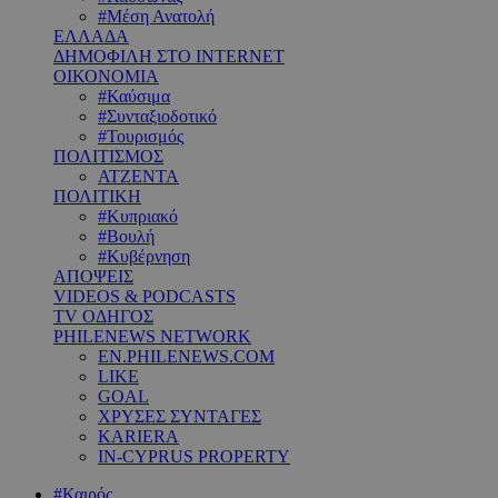
#Μέση Ανατολή
ΕΛΛΑΔΑ
ΔΗΜΟΦΙΛΗ ΣΤΟ INTERNET
ΟΙΚΟΝΟΜΙΑ
#Καύσιμα
#Συνταξιοδοτικό
#Τουρισμός
ΠΟΛΙΤΙΣΜΟΣ
ΑΤΖΕΝΤΑ
ΠΟΛΙΤΙΚΗ
#Κυπριακό
#Βουλή
#Κυβέρνηση
ΑΠΟΨΕΙΣ
VIDEOS & PODCASTS
TV ΟΔΗΓΟΣ
PHILENEWS NETWORK
EN.PHILENEWS.COM
LIKE
GOAL
ΧΡΥΣΕΣ ΣΥΝΤΑΓΕΣ
KARIERA
IN-CYPRUS PROPERTY
#Καιρός