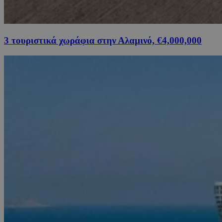
3 τουριστικά χωράφια στην Αλαμινό, €4,000,000