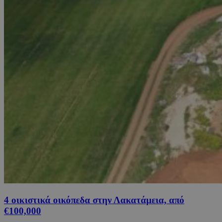
4 οικιστικά οικόπεδα στην Λακατάμεια, από
€100,000