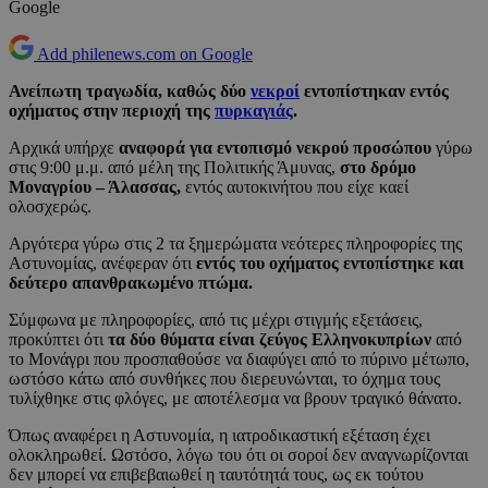
Google
Add philenews.com on Google
Ανείπωτη τραγωδία, καθώς δύο
νεκροί
εντοπίστηκαν εντός
οχήματος στην περιοχή της
πυρκαγιάς
.
Αρχικά υπήρχε
αναφορά για εντοπισμό νεκρού προσώπου
γύρω
στις 9:00 μ.μ. από μέλη της Πολιτικής Άμυνας,
στο δρόμο
Μοναγρίου – Άλασσας,
εντός αυτοκινήτου που είχε καεί
ολοσχερώς.
Αργότερα γύρω στις 2 τα ξημερώματα νεότερες πληροφορίες της
Αστυνομίας, ανέφεραν ότι
εντός του οχήματος εντοπίστηκε και
δεύτερο απανθρακωμένο πτώμα.
Σύμφωνα με πληροφορίες, από τις μέχρι στιγμής εξετάσεις,
προκύπτει ότι
τα δύο θύματα είναι ζεύγος Ελληνοκυπρίων
από
το Μονάγρι που προσπαθούσε να διαφύγει από το πύρινο μέτωπο,
ωστόσο κάτω από συνθήκες που διερευνώνται, το όχημα τους
τυλίχθηκε στις φλόγες, με αποτέλεσμα να βρουν τραγικό θάνατο.
Όπως αναφέρει η Αστυνομία, η ιατροδικαστική εξέταση έχει
ολοκληρωθεί. Ωστόσο, λόγω του ότι οι σοροί δεν αναγνωρίζονται
δεν μπορεί να επιβεβαιωθεί η ταυτότητά τους, ως εκ τούτου