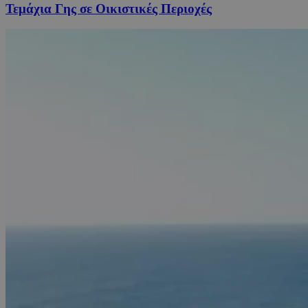
Τεμάχια Γης σε Οικιστικές Περιοχές