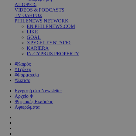
ΑΠΟΨΕΙΣ
VIDEOS & PODCASTS
TV ΟΔΗΓΟΣ
PHILENEWS NETWORK
EN.PHILENEWS.COM
LIKE
GOAL
ΧΡΥΣΕΣ ΣΥΝΤΑΓΕΣ
KARIERA
IN-CYPRUS PROPERTY
#Καιρός
#Τζόκερ
#Φαρμακεία
#Σκίτσο
Εγγραφή στο Newsletter
Αρχείο Φ
Ψηφιακές Εκδόσεις
Αφιερώματα