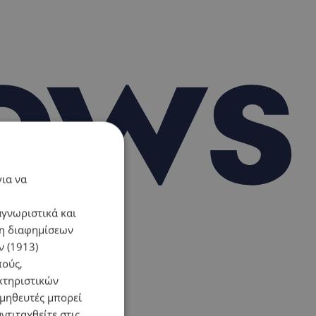
για να
αγνωριστικά και
ση διαφημίσεων
 (1913)
πούς,
κτηριστικών
ομηθευτές μπορεί
ντιταχθείτε στις