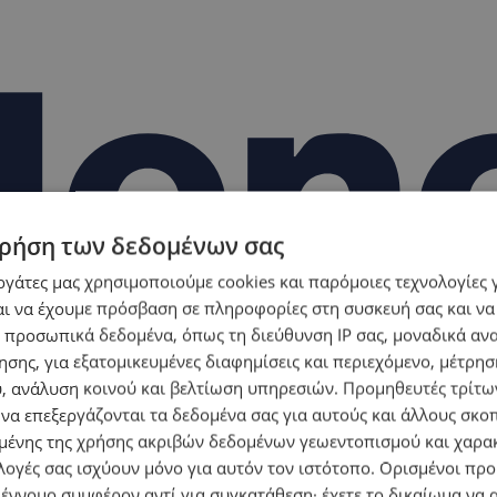
ρήση των δεδομένων σας
εργάτες μας χρησιμοποιούμε cookies και παρόμοιες τεχνολογίες 
ι να έχουμε πρόσβαση σε πληροφορίες στη συσκευή σας και να
 προσωπικά δεδομένα, όπως τη διεύθυνση IP σας, μοναδικά αν
σης, για εξατομικευμένες διαφημίσεις και περιεχόμενο, μέτρη
υ, ανάλυση κοινού και βελτίωση υπηρεσιών.
Προμηθευτές τρίτων
 να επεξεργάζονται τα δεδομένα σας για αυτούς και άλλους σκο
ένης της χρήσης ακριβών δεδομένων γεωεντοπισμού και χαρα
λογές σας ισχύουν μόνο για αυτόν τον ιστότοπο. Ορισμένοι πρ
 έννομο συμφέρον αντί για συγκατάθεση· έχετε το δικαίωμα να α