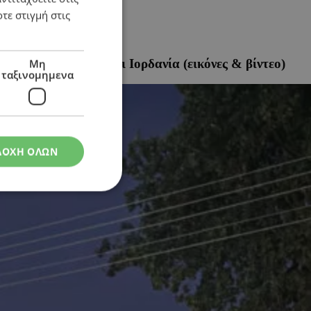
τε στιγμή στις
ό Ελλάδα, Ισραήλ και Ιορδανία (εικόνες & βίντεο)
Μη
ταξινομημενα
ΔΟΧΗ ΟΛΩΝ