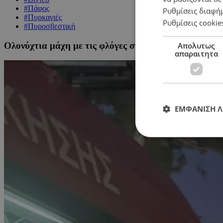
#Πάφος
Ρυθμίσεις διαφή
#Πυρκαγιές
Ρυθμίσεις cookie
#Πυροσβεστική
Ολονύχτια μάχη με τις φλόγες στην Πάφο: Υπό μερικό
Απολυτως
απαραιτητα
ΕΜΦΑΝΙΣΗ 