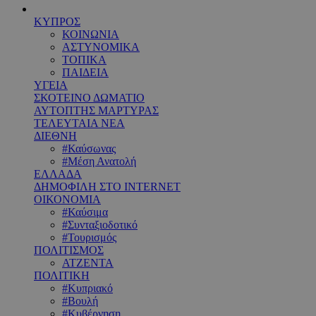
ΚΥΠΡΟΣ
ΚΟΙΝΩΝΙΑ
ΑΣΤΥΝΟΜΙΚΑ
ΤΟΠΙΚΑ
ΠΑΙΔΕΙΑ
ΥΓΕΙΑ
ΣΚΟΤΕΙΝΟ ΔΩΜΑΤΙΟ
ΑΥΤΟΠΤΗΣ ΜΑΡΤΥΡΑΣ
ΤΕΛΕΥΤΑΙΑ ΝΕΑ
ΔΙΕΘΝΗ
#Καύσωνας
#Μέση Ανατολή
ΕΛΛΑΔΑ
ΔΗΜΟΦΙΛΗ ΣΤΟ INTERNET
ΟΙΚΟΝΟΜΙΑ
#Καύσιμα
#Συνταξιοδοτικό
#Τουρισμός
ΠΟΛΙΤΙΣΜΟΣ
ΑΤΖΕΝΤΑ
ΠΟΛΙΤΙΚΗ
#Κυπριακό
#Βουλή
#Κυβέρνηση