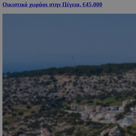
Οικιστικό χωράφι στην Πέγεια, €45,000