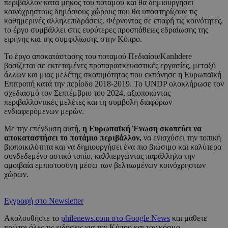
περιβάλλον κατά μήκος του ποταμού και θα δημιουργήσει
κοινόχρηστους δημόσιους χώρους που θα υποστηρίζουν τις
καθημερινές αλληλεπιδράσεις. Φέρνοντας σε επαφή τις κοινότητες,
το έργο συμβάλλει στις ευρύτερες προσπάθειες εδραίωσης της
ειρήνης και της συμφιλίωσης στην Κύπρο.
Το έργο αποκατάστασης του ποταμού Πεδιαίου/Kanlıdere
βασίζεται σε εκτεταμένες προπαρασκευαστικές εργασίες, μεταξύ
άλλων και μιας μελέτης σκοπιμότητας που εκπόνησε η Ευρωπαϊκή
Επιτροπή κατά την περίοδο 2018-2019. Το UNDP ολοκλήρωσε τον
σχεδιασμό τον Σεπτέμβριο του 2024, αξιοποιώντας
περιβαλλοντικές μελέτες και τη συμβολή διαφόρων
ενδιαφερόμενων μερών.
Με την επένδυση αυτή,
η Ευρωπαϊκή Ένωση σκοπεύει να
αποκαταστήσει το ποτάμιο περιβάλλον,
να ενισχύσει την τοπική
βιοποικιλότητα και να δημιουργήσει ένα πιο βιώσιμο και καλύτερα
συνδεδεμένο αστικό τοπίο, καλλιεργώντας παράλληλα την
αμοιβαία εμπιστοσύνη μέσω των βελτιωμένων κοινόχρηστων
χώρων.
Εγγραφή στο Newsletter
Ακολουθήστε το
philenews.com στο Google News
και μάθετε
πρώτοι όλες τις ειδήσεις για την Κύπρο και τον κόσμο