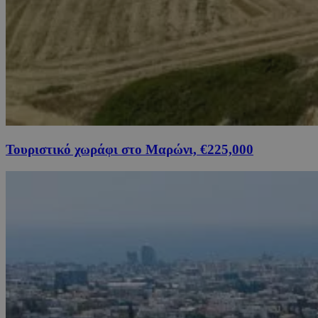
Τουριστικό χωράφι στο Μαρώνι, €225,000