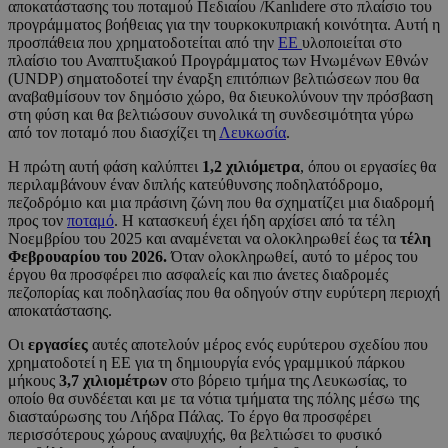
αποκατάστασης του ποταμού Πεδιαίου /Kanlıdere στο πλαίσιο του
προγράμματος βοήθειας για την τουρκοκυπριακή κοινότητα. Αυτή η
προσπάθεια που χρηματοδοτείται από την
ΕΕ
υλοποιείται στο
πλαίσιο του Αναπτυξιακού Προγράμματος των Ηνωμένων Εθνών
(UNDP) σηματοδοτεί την έναρξη επιτόπιων βελτιώσεων που θα
αναβαθμίσουν τον δημόσιο χώρο, θα διευκολύνουν την πρόσβαση
στη φύση και θα βελτιώσουν συνολικά τη συνδεσιμότητα γύρω
από τον ποταμό που διασχίζει τη
Λευκωσία
.
Η πρώτη αυτή φάση καλύπτει
1,2 χιλιόμετρα
, όπου οι εργασίες θα
περιλαμβάνουν έναν διπλής κατεύθυνσης ποδηλατόδρομο,
πεζοδρόμιο και μια πράσινη ζώνη που θα σχηματίζει μια διαδρομή
προς τον
ποταμό
. Η κατασκευή έχει ήδη αρχίσει από τα τέλη
Νοεμβρίου του 2025 και αναμένεται να ολοκληρωθεί έως τα
τέλη
Φεβρουαρίου του 2026.
Όταν ολοκληρωθεί, αυτό το μέρος του
έργου θα προσφέρει πιο ασφαλείς και πιο άνετες διαδρομές
πεζοπορίας και ποδηλασίας που θα οδηγούν στην ευρύτερη περιοχή
αποκατάστασης.
Οι
εργασίες
αυτές αποτελούν μέρος ενός ευρύτερου σχεδίου που
χρηματοδοτεί η ΕΕ για τη δημιουργία ενός γραμμικού πάρκου
μήκους
3,7 χιλιομέτρων
στο βόρειο τμήμα της Λευκωσίας, το
οποίο θα συνδέεται και με τα νότια τμήματα της πόλης μέσω της
διασταύρωσης του Λήδρα Πάλας. Το έργο θα προσφέρει
περισσότερους χώρους αναψυχής, θα βελτιώσει το φυσικό