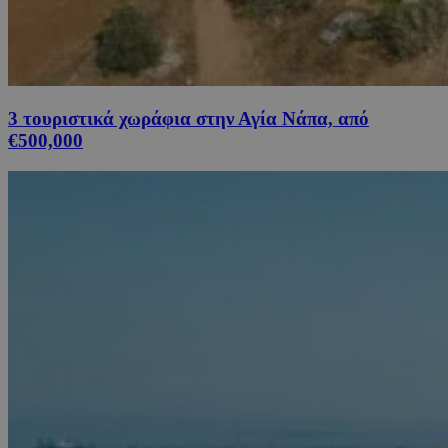
3 τουριστικά χωράφια στην Αγία Νάπα, από
€500,000