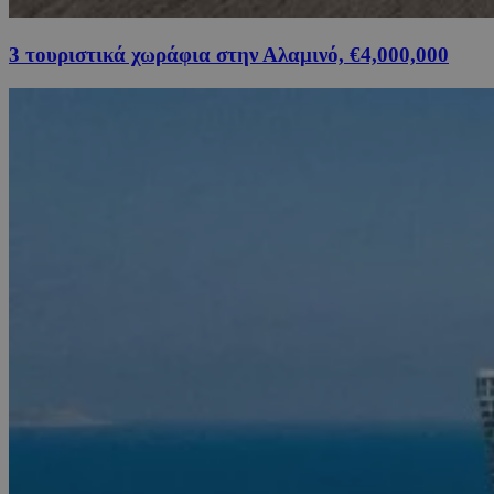
3 τουριστικά χωράφια στην Αλαμινό, €4,000,000