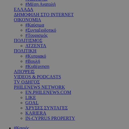
#Μέση Ανατολή
ΕΛΛΑΔΑ
ΔΗΜΟΦΙΛΗ ΣΤΟ INTERNET
ΟΙΚΟΝΟΜΙΑ
#Καύσιμα
#Συνταξιοδοτικό
#Τουρισμός
ΠΟΛΙΤΙΣΜΟΣ
ΑΤΖΕΝΤΑ
ΠΟΛΙΤΙΚΗ
#Κυπριακό
#Βουλή
#Κυβέρνηση
ΑΠΟΨΕΙΣ
VIDEOS & PODCASTS
TV ΟΔΗΓΟΣ
PHILENEWS NETWORK
EN.PHILENEWS.COM
LIKE
GOAL
ΧΡΥΣΕΣ ΣΥΝΤΑΓΕΣ
KARIERA
IN-CYPRUS PROPERTY
#Καιρός