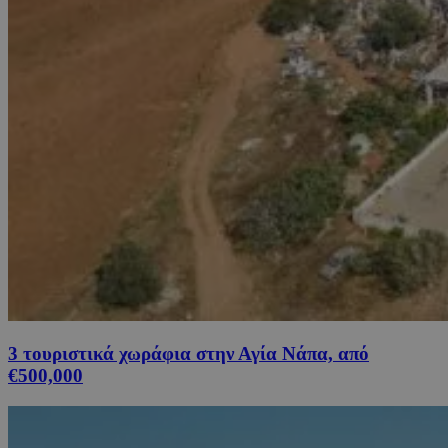
3 τουριστικά χωράφια στην Αγία Νάπα, από
€500,000