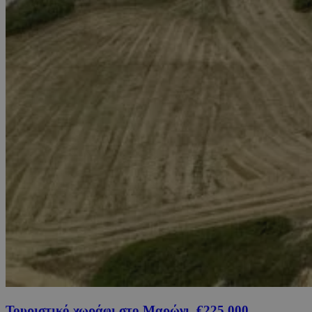
Τουριστικό χωράφι στο Μαρώνι, €225,000