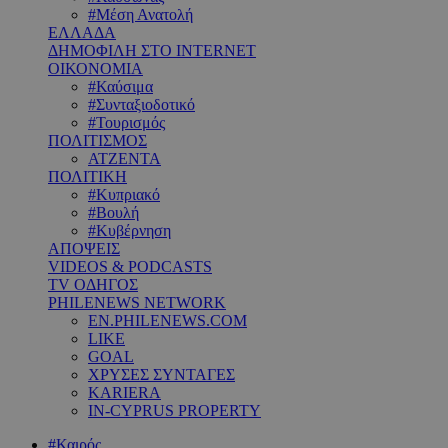
#Μέση Ανατολή
ΕΛΛΑΔΑ
ΔΗΜΟΦΙΛΗ ΣΤΟ INTERNET
ΟΙΚΟΝΟΜΙΑ
#Καύσιμα
#Συνταξιοδοτικό
#Τουρισμός
ΠΟΛΙΤΙΣΜΟΣ
ΑΤΖΕΝΤΑ
ΠΟΛΙΤΙΚΗ
#Κυπριακό
#Βουλή
#Κυβέρνηση
ΑΠΟΨΕΙΣ
VIDEOS & PODCASTS
TV ΟΔΗΓΟΣ
PHILENEWS NETWORK
EN.PHILENEWS.COM
LIKE
GOAL
ΧΡΥΣΕΣ ΣΥΝΤΑΓΕΣ
KARIERA
IN-CYPRUS PROPERTY
#Καιρός