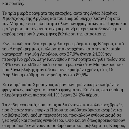
και πολίτες.
Τα τρία μικρά φράγματα της επαρχίας, αυτά της Αγίας Μαρίνας
Χρυσοχούς, της Αργάκας και του Πωμού υπερχείλισαν ήδη από
τον Μάρτιο, ενώ η πληρότητα όλων των φραγμάτων της Πάφου και
η σύγκριση με την αντίστοιχη περυσινή ημέρα, καταδεικνύει μια
απρόσμενη πριν λίγους μήνες βελτίωση της κατάστασης.
Ενδεικτικά, στο δεύτερο μεγαλύτερο φράγματα της Κύπρου, αυτό
του Ασπρόκρεμμου, η πληρότητα ανερχόταν κατά την τελευταία
καταγραφή, την 16η Απριλίου, στο 37,9% έναντι 24,3% τον
περασμένο χρόνο. Στην Κανναβιού η πληρότητα ανήλθε πλέον στο
48% έναντι 25,6% πέρυσι τέτοια μέρα, ενώ στον Μαυροκόλυμπο
που λόγω βλάβης ήταν άδειος τον περασμένο χρόνο, στις 16
Απριλίου η στάθμη του νερού ήταν στο 89,5%.
Στο διαμέρισμα Χρυσοχούς πέραν των τριών υπερχειλισμένων
φραγμάτων, υπάρχει το μεγάλο φράγμα της Ευρέτου, στο οποίο η
πληρότητα είναι πια στο 44,1% έναντι 24,2% πέρυσι.
Τα δεδομένα αυτά, που με τις πολύ έντονες και πολύωρες βροχές
που έπεσαν στην επαρχία Πάφου το σαββατοκύριακο αναμένεται
να βελτιωθούν ακόμη περισσότερο, προκαλούν ενθουσιασμό σε
γεωργούς και πολίτες γενικότερα. Όσο και αν όπως προειδοποιούν
οι αρμόδιοι δεν λύνουν το σοβαρό υδατικό πρόβλημα της Κύπρου,