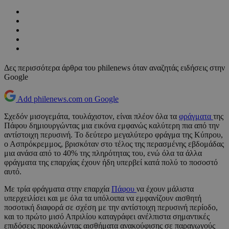
Δες περισσότερα άρθρα του philenews όταν αναζητάς ειδήσεις στην
Google
Add philenews.com on Google
Σχεδόν μισογεμάτα, τουλάχιστον, είναι πλέον όλα τα
φράγματα
της
Πάφου δημιουργώντας μια εικόνα εμφανώς καλύτερη πια από την
αντίστοιχη περυσινή. Το δεύτερο μεγαλύτερο φράγμα της Κύπρου,
ο Ασπρόκρεμμος, βρισκόταν στο τέλος της περασμένης εβδομάδας
μια ανάσα από το 40% της πληρότητας του, ενώ όλα τα άλλα
φράγματα της επαρχίας έχουν ήδη υπερβεί κατά πολύ το ποσοστό
αυτό.
Με τρία φράγματα στην επαρχία
Πάφου
να έχουν μάλιστα
υπερχειλίσει και με όλα τα υπόλοιπα να εμφανίζουν αισθητή
ποσοτική διαφορά σε σχέση με την αντίστοιχη περυσινή περίοδο,
και το πρώτο μισό Απριλίου καταγράφει ανέλπιστα σημαντικές
επιδόσεις προκαλώντας αισθήματα ανακούφισης σε παραγωγούς