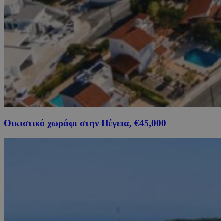
Οικιστικό χωράφι στην Πέγεια, €45,000