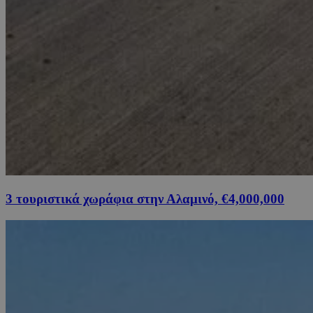
3 τουριστικά χωράφια στην Αλαμινό, €4,000,000