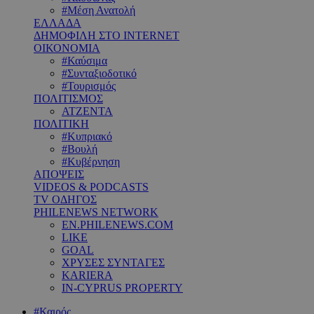
#Μέση Ανατολή
ΕΛΛΑΔΑ
ΔΗΜΟΦΙΛΗ ΣΤΟ INTERNET
ΟΙΚΟΝΟΜΙΑ
#Καύσιμα
#Συνταξιοδοτικό
#Τουρισμός
ΠΟΛΙΤΙΣΜΟΣ
ΑΤΖΕΝΤΑ
ΠΟΛΙΤΙΚΗ
#Κυπριακό
#Βουλή
#Κυβέρνηση
ΑΠΟΨΕΙΣ
VIDEOS & PODCASTS
TV ΟΔΗΓΟΣ
PHILENEWS NETWORK
EN.PHILENEWS.COM
LIKE
GOAL
ΧΡΥΣΕΣ ΣΥΝΤΑΓΕΣ
KARIERA
IN-CYPRUS PROPERTY
#Καιρός