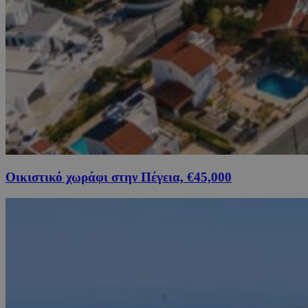
Οικιστικό χωράφι στην Πέγεια, €45,000