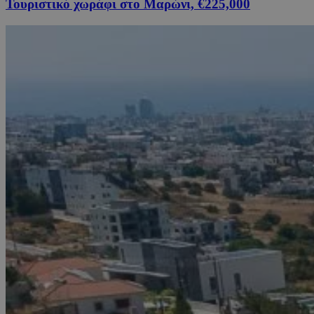
Τουριστικό χωράφι στο Μαρώνι, €225,000