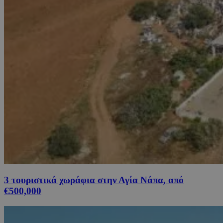
3 τουριστικά χωράφια στην Αγία Νάπα, από
€500,000