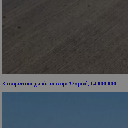
3 τουριστικά χωράφια στην Αλαμινό, €4,000,000