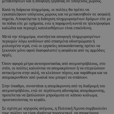
μετακινήσεων και η αποφυγή εργασίας σε υπόγειους χώρους.
Κατά τη διάρκεια πλημμύρας, οι πολίτες θα πρέπει να
εγκαταλείψουν υπόγειους χώρους και να μετακινηθούν σε ασφαλή
σημεία. Αποφεύγεται η διάσχιση πλημμυρισμένων δρόμων είτε με
τα πόδια είτε με οχήματα, ενώ η παραμονή κοντά σε ηλεκτροφόρα
καλώδια και περιοχές κατολισθήσεων είναι επικίνδυνη.
Μετά την πλημμύρα, συστήνεται αποφυγή πλημμυρισμένων
περιοχών λόγω κινδύνων από σπασμένα οδοστρώματα ή
μολυσμένα νερά, ενώ οι εργασίες αποκατάστασης πρέπει να
ξεκινούν μόνο αφού διασφαλιστεί η ασφάλεια από τις αρμόδιες
αρχές.
Όσον αφορά μέτρα αυτοπροστασίας από ανεμοστρόβιλους, στο
σπίτι, οι πολίτες καλούνται να απομακρύνουν ή να στερεώσουν
αντικείμενα στην αυλή, να κλείσουν πόρτες και παράθυρα και να
απομακρυνθούν από γυαλιά που μπορεί να σπάσουν.
Στην ύπαιθρο, συνιστάται η απομάκρυνση από τη διαδρομή του
ανεμοστρόβιλου, ενώ σε περίπτωση αδυναμίας απομάκρυνσης,
προτείνεται να ξαπλώσουν μπρούμυτα σε κάποιο κοίλωμα,
προστατεύοντας το κεφάλι.
Σε σχέση με ισχυρούς ανέμους, η Πολιτική Άμυνα συμβουλεύει
τους πολίτες να είναι ιδιαίτερα προσεκτικοί, να αποφεύγουν