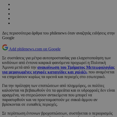
Δες περισσότερα άρθρα του philenews όταν αναζητάς ειδήσεις στην
Google
Add philenews.com on Google
Σε συστάσεις για μέτρα αυτοπροστασίας για ελαχιστοποίηση των
κινδύνων από έντονα καιρικά φαινόμενα προχωρεί η Πολιτική
Άμυνα μετά από την
ανακοίνωση του Τμήματος Μετεωρολογίας
για μεμονωμένες ισχυρές καταιγίδες και χαλάζι,
που αναμένεται
να επηρεάσουν κυρίως τα ορεινά και περιοχές στο εσωτερικό.
Για την πρόληψη των επιπτώσεων από πλημμύρες, οι πολίτες
καλούνται να βεβαιωθούν ότι τα φρεάτια και οι υδρορροές δεν είναι
φραγμένα, να στερεώσουν αντικείμενα που μπορεί να
παρασυρθούν και να προετοιμαστούν με σακιά άμμου αν
βρίσκονται σε ευπαθείς περιοχές.
Σε περίπτωση έντονων βροχοπτώσεων, συστήνεται ο περιορισμός