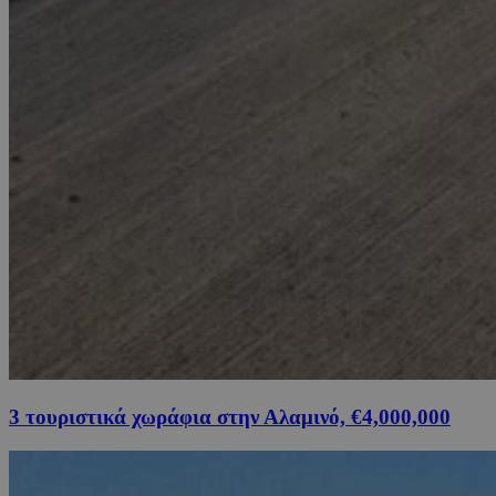
3 τουριστικά χωράφια στην Αλαμινό, €4,000,000