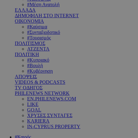
#Μέση Ανατολή
ΕΛΛΑΔΑ
ΔΗΜΟΦΙΛΗ ΣΤΟ INTERNET
ΟΙΚΟΝΟΜΙΑ
#Καύσιμα
#Συνταξιοδοτικό
#Τουρισμός
ΠΟΛΙΤΙΣΜΟΣ
ΑΤΖΕΝΤΑ
ΠΟΛΙΤΙΚΗ
#Κυπριακό
#Βουλή
#Κυβέρνηση
ΑΠΟΨΕΙΣ
VIDEOS & PODCASTS
TV ΟΔΗΓΟΣ
PHILENEWS NETWORK
EN.PHILENEWS.COM
LIKE
GOAL
ΧΡΥΣΕΣ ΣΥΝΤΑΓΕΣ
KARIERA
IN-CYPRUS PROPERTY
#Καιρός