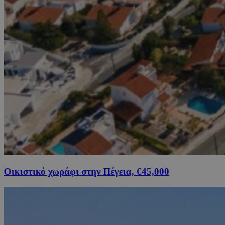
Οικιστικό χωράφι στην Πέγεια, €45,000