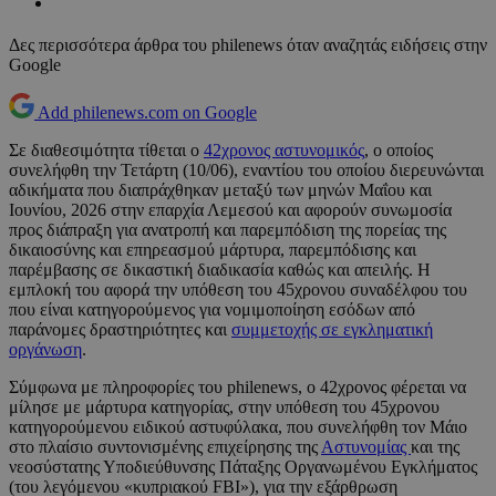
Δες περισσότερα άρθρα του philenews όταν αναζητάς ειδήσεις στην
Google
Add philenews.com on Google
Σε διαθεσιμότητα τίθεται ο
42χρονος αστυνομικός
, ο οποίος
συνελήφθη την Τετάρτη (10/06), εναντίου του οποίου διερευνώνται
αδικήματα που διαπράχθηκαν μεταξύ των μηνών Μαΐου και
Ιουνίου, 2026 στην επαρχία Λεμεσού και αφορούν συνωμοσία
προς διάπραξη για ανατροπή και παρεμπόδιση της πορείας της
δικαιοσύνης και επηρεασμού μάρτυρα, παρεμπόδισης και
παρέμβασης σε δικαστική διαδικασία καθώς και απειλής. Η
εμπλοκή του αφορά την υπόθεση του 45χρονου συναδέλφου του
που είναι κατηγορούμενος για νομιμοποίηση εσόδων από
παράνομες δραστηριότητες και
συμμετοχής σε εγκληματική
οργάνωση
.
Σύμφωνα με πληροφορίες του philenews, ο 42χρονος φέρεται να
μίλησε με μάρτυρα κατηγορίας, στην υπόθεση του 45χρονου
κατηγορούμενου ειδικού αστυφύλακα, που συνελήφθη τον Μάιο
στο πλαίσιο συντονισμένης επιχείρησης της
Αστυνομίας
και της
νεοσύστατης Υποδιεύθυνσης Πάταξης Οργανωμένου Εγκλήματος
(του λεγόμενου «κυπριακού FBI»), για την εξάρθρωση