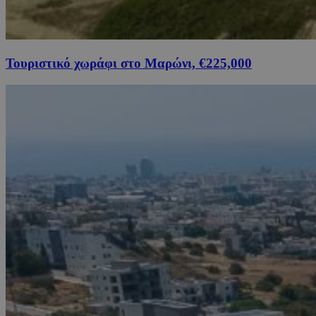
Τουριστικό χωράφι στο Μαρώνι, €225,000