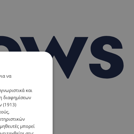
για να
αγνωριστικά και
ση διαφημίσεων
 (1913)
πούς,
κτηριστικών
ομηθευτές μπορεί
ντιταχθείτε στις