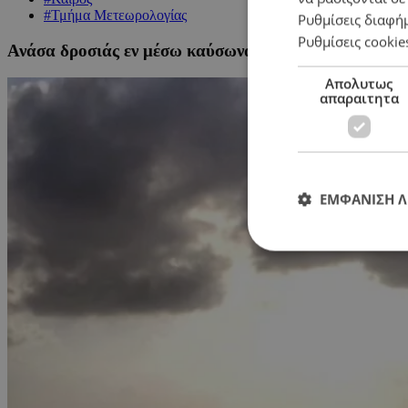
#Τμήμα Μετεωρολογίας
Ρυθμίσεις διαφή
Ρυθμίσεις cookie
Ανάσα δροσιάς εν μέσω καύσωνα: Προβλέπει βροχές, 
Απολυτως
απαραιτητα
ΕΜΦΑΝΙΣΗ 