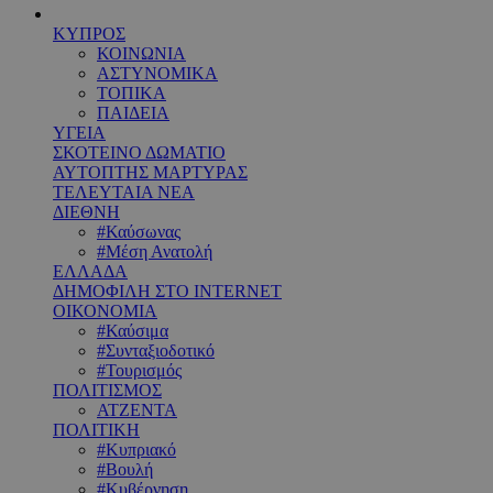
ΚΥΠΡΟΣ
ΚΟΙΝΩΝΙΑ
ΑΣΤΥΝΟΜΙΚΑ
ΤΟΠΙΚΑ
ΠΑΙΔΕΙΑ
ΥΓΕΙΑ
ΣΚΟΤΕΙΝΟ ΔΩΜΑΤΙΟ
ΑΥΤΟΠΤΗΣ ΜΑΡΤΥΡΑΣ
ΤΕΛΕΥΤΑΙΑ ΝΕΑ
ΔΙΕΘΝΗ
#Καύσωνας
#Μέση Ανατολή
ΕΛΛΑΔΑ
ΔΗΜΟΦΙΛΗ ΣΤΟ INTERNET
ΟΙΚΟΝΟΜΙΑ
#Καύσιμα
#Συνταξιοδοτικό
#Τουρισμός
ΠΟΛΙΤΙΣΜΟΣ
ΑΤΖΕΝΤΑ
ΠΟΛΙΤΙΚΗ
#Κυπριακό
#Βουλή
#Κυβέρνηση