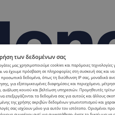
ρήση των δεδομένων σας
εργάτες μας χρησιμοποιούμε cookies και παρόμοιες τεχνολογίες 
ι να έχουμε πρόσβαση σε πληροφορίες στη συσκευή σας και να
 προσωπικά δεδομένα, όπως τη διεύθυνση IP σας, μοναδικά αν
σης, για εξατομικευμένες διαφημίσεις και περιεχόμενο, μέτρη
υ, ανάλυση κοινού και βελτίωση υπηρεσιών.
Προμηθευτές τρίτων
 να επεξεργάζονται τα δεδομένα σας για αυτούς και άλλους σκο
ένης της χρήσης ακριβών δεδομένων γεωεντοπισμού και χαρα
λογές σας ισχύουν μόνο για αυτόν τον ιστότοπο. Ορισμένοι πρ
 έννομο συμφέρον αντί για συγκατάθεση· έχετε το δικαίωμα να α