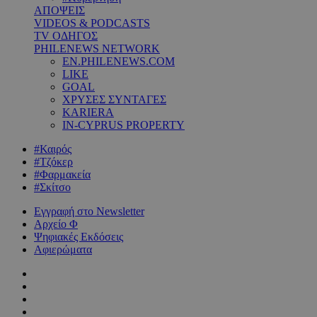
ΑΠΟΨΕΙΣ
VIDEOS & PODCASTS
TV ΟΔΗΓΟΣ
PHILENEWS NETWORK
EN.PHILENEWS.COM
LIKE
GOAL
ΧΡΥΣΕΣ ΣΥΝΤΑΓΕΣ
KARIERA
IN-CYPRUS PROPERTY
#Καιρός
#Τζόκερ
#Φαρμακεία
#Σκίτσο
Εγγραφή στο Newsletter
Αρχείο Φ
Ψηφιακές Εκδόσεις
Αφιερώματα