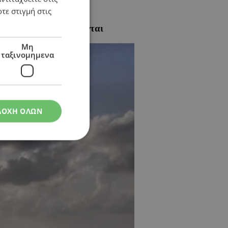
τε στιγμή στις
ς περιοχές επηρεάζονται
Μη
ταξινομημενα
ΔΟΧΗ ΟΛΩΝ