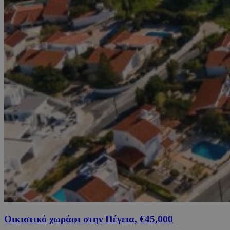
Οικιστικό χωράφι στην Πέγεια, €45,000