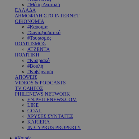
#Μέση Ανατολή
ΕΛΛΑΔΑ
ΔΗΜΟΦΙΛΗ ΣΤΟ INTERNET
ΟΙΚΟΝΟΜΙΑ
#Καύσιμα
#Συνταξιοδοτικό
#Τουρισμός
ΠΟΛΙΤΙΣΜΟΣ
ΑΤΖΕΝΤΑ
ΠΟΛΙΤΙΚΗ
#Κυπριακό
#Βουλή
#Κυβέρνηση
ΑΠΟΨΕΙΣ
VIDEOS & PODCASTS
TV ΟΔΗΓΟΣ
PHILENEWS NETWORK
EN.PHILENEWS.COM
LIKE
GOAL
ΧΡΥΣΕΣ ΣΥΝΤΑΓΕΣ
KARIERA
IN-CYPRUS PROPERTY
#Καιρός