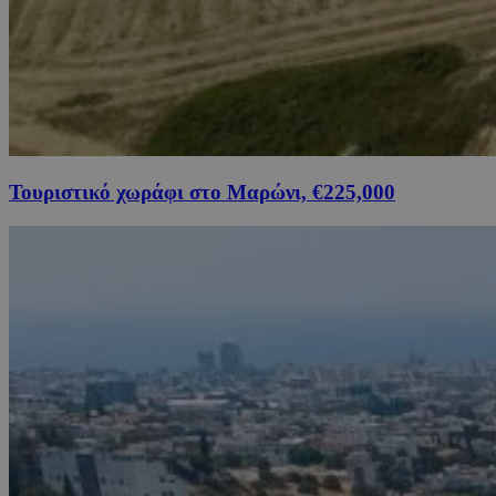
Τουριστικό χωράφι στο Μαρώνι, €225,000