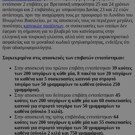
εντόπισαν 2 επιβάτες με Βρετανική υπηκοότητα 25 και 24 χρόνων
αντίστοιχα και 2 επιβάτιδες με υπηκοότητα Δανίας 23 και 22 ετών
αντίστοιχα, πριν την αναχώρηση τους με προορισμό το Λονδίνο του
Ηνωμένου Βασιλείου, με τις αποσκευές τους να περιέχουν μεγάλες
ποσότητες
καπνικών προϊόντων,
οι συσκευασίες των οποίων δεν
έφεραν τη σήμανση για το βλαβερό του καπνίσματος στην
ελληνική και τουρκική γλώσσα, αλλά ούτε και το χαρακτηριστικό
ασφαλείας και το μοναδικό κωδικό ιχνηλασιμότητας, ενδείξεις ότι
ήταν αδασμοφορολόγητα.
Συγκεκριμένα στις αποσκευές των επιβατών εντοπίστηκαν:
Στην αποσκευή του πρώτου επιβάτη εντοπίστηκαν
39
κούτες
των 200 τσιγάρων η κάθε μία, 8 πακέτα των 20 τσιγάρων
το καθένα και 5 συσκευασίες καπνού για στριφτό
τσιγάρο των 50 γραμμαρίων το καθένα (σύνολο 250
γραμμάρια).
Στην αποσκευή του δεύτερου επιβάτη εντοπίστηκαν
45
κούτες των 200 τσιγάρων η κάθε μία και 60 συσκευασίες
καπνού για στριφτό τσιγάρο των 50 γραμμαρίων το
καθένα (σύνολο 3 κιλά).
Στην αποσκευή της τρίτης επιβάτιδας εντοπίστηκαν
64
κούτες των 200 τσιγάρων η κάθε μία και 55 συσκευασίες
καπνού για στριφτό τσιγάρο των 50 γραμμαρίων το
καθένα (σύνολο 2 κιλά και 750 γραμμάρια).