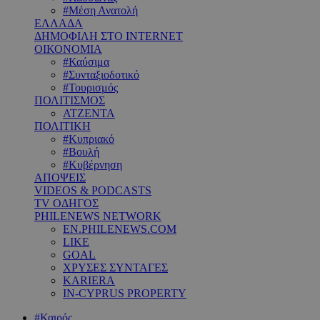
#Μέση Ανατολή
ΕΛΛΑΔΑ
ΔΗΜΟΦΙΛΗ ΣΤΟ INTERNET
ΟΙΚΟΝΟΜΙΑ
#Καύσιμα
#Συνταξιοδοτικό
#Τουρισμός
ΠΟΛΙΤΙΣΜΟΣ
ΑΤΖΕΝΤΑ
ΠΟΛΙΤΙΚΗ
#Κυπριακό
#Βουλή
#Κυβέρνηση
ΑΠΟΨΕΙΣ
VIDEOS & PODCASTS
TV ΟΔΗΓΟΣ
PHILENEWS NETWORK
EN.PHILENEWS.COM
LIKE
GOAL
ΧΡΥΣΕΣ ΣΥΝΤΑΓΕΣ
KARIERA
IN-CYPRUS PROPERTY
#Καιρός