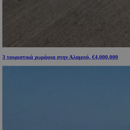
3 τουριστικά χωράφια στην Αλαμινό, €4,000,000