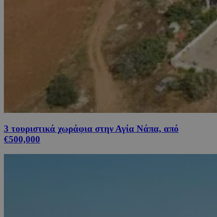
3 τουριστικά χωράφια στην Αγία Νάπα, από
€500,000