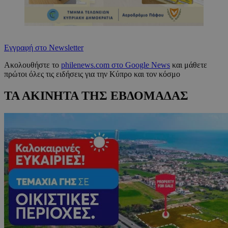
Εγγραφή στο Newsletter
Ακολουθήστε το
philenews.com στο Google News
και μάθετε
πρώτοι όλες τις ειδήσεις για την Κύπρο και τον κόσμο
ΤΑ ΑΚΙΝΗΤΑ ΤΗΣ ΕΒΔΟΜΑΔΑΣ