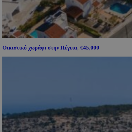
Οικιστικό χωράφι στην Πέγεια, €45,000