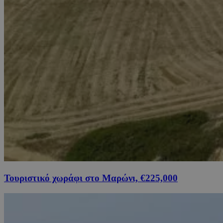
Τουριστικό χωράφι στο Μαρώνι, €225,000