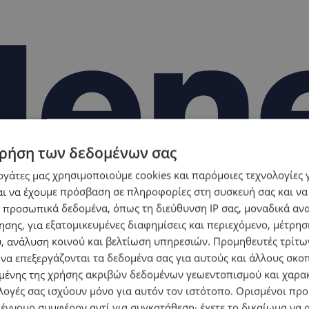
ρήση των δεδομένων σας
εργάτες μας χρησιμοποιούμε cookies και παρόμοιες τεχνολογίες 
ι να έχουμε πρόσβαση σε πληροφορίες στη συσκευή σας και να
 προσωπικά δεδομένα, όπως τη διεύθυνση IP σας, μοναδικά αν
σης, για εξατομικευμένες διαφημίσεις και περιεχόμενο, μέτρη
υ, ανάλυση κοινού και βελτίωση υπηρεσιών.
Προμηθευτές τρίτων
 να επεξεργάζονται τα δεδομένα σας για αυτούς και άλλους σκο
ένης της χρήσης ακριβών δεδομένων γεωεντοπισμού και χαρα
λογές σας ισχύουν μόνο για αυτόν τον ιστότοπο. Ορισμένοι πρ
 έννομο συμφέρον αντί για συγκατάθεση· έχετε το δικαίωμα να α