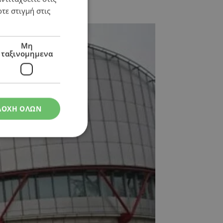
τε στιγμή στις
Μη
ταξινομημενα
ΔΟΧΗ ΟΛΩΝ