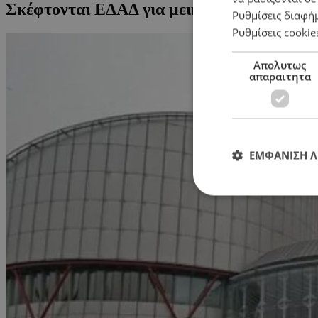
Σκέφτονται ΕΔΑΔ για μεικτούς γάμους
Ρυθμίσεις διαφή
Ρυθμίσεις cookie
Απολυτως
απαραιτητα
ΕΜΦΑΝΙΣΗ 