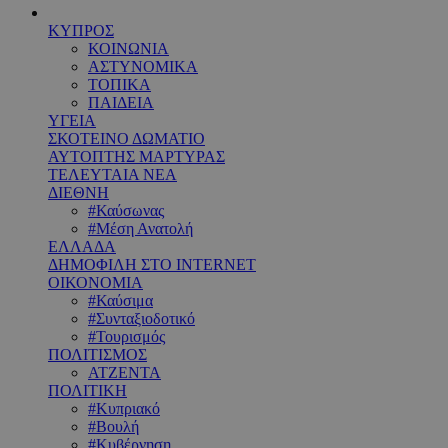
ΚΥΠΡΟΣ
ΚΟΙΝΩΝΙΑ
ΑΣΤΥΝΟΜΙΚΑ
ΤΟΠΙΚΑ
ΠΑΙΔΕΙΑ
ΥΓΕΙΑ
ΣΚΟΤΕΙΝΟ ΔΩΜΑΤΙΟ
ΑΥΤΟΠΤΗΣ ΜΑΡΤΥΡΑΣ
ΤΕΛΕΥΤΑΙΑ ΝΕΑ
ΔΙΕΘΝΗ
#Καύσωνας
#Μέση Ανατολή
ΕΛΛΑΔΑ
ΔΗΜΟΦΙΛΗ ΣΤΟ INTERNET
ΟΙΚΟΝΟΜΙΑ
#Καύσιμα
#Συνταξιοδοτικό
#Τουρισμός
ΠΟΛΙΤΙΣΜΟΣ
ΑΤΖΕΝΤΑ
ΠΟΛΙΤΙΚΗ
#Κυπριακό
#Βουλή
#Κυβέρνηση