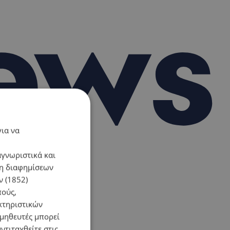
για να
αγνωριστικά και
ση διαφημίσεων
 (1852)
πούς,
κτηριστικών
ομηθευτές μπορεί
ντιταχθείτε στις