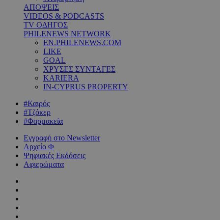
ΑΠΟΨΕΙΣ
VIDEOS & PODCASTS
TV ΟΔΗΓΟΣ
PHILENEWS NETWORK
EN.PHILENEWS.COM
LIKE
GOAL
ΧΡΥΣΕΣ ΣΥΝΤΑΓΕΣ
KARIERA
IN-CYPRUS PROPERTY
#Καιρός
#Τζόκερ
#Φαρμακεία
Εγγραφή στο Newsletter
Αρχείο Φ
Ψηφιακές Εκδόσεις
Αφιερώματα