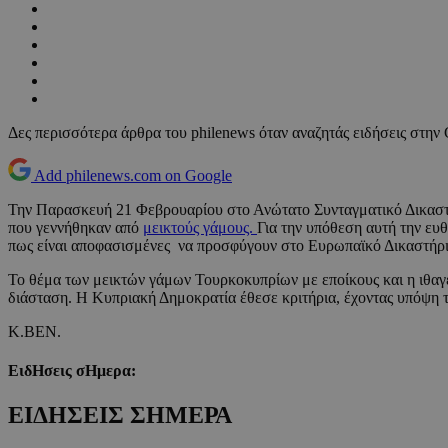
Δες περισσότερα άρθρα του philenews όταν αναζητάς ειδήσεις στην
Add philenews.com on Google
Την Παρασκευή 21 Φεβρουαρίου στο Ανώτατο Συνταγματικό Δικαστή
που γεννήθηκαν από
μεικτούς γάμους.
Για την υπόθεση αυτή την ευ
πως είναι αποφασισμένες να προσφύγουν στο Ευρωπαϊκό Δικαστήρ
Το θέμα των μεικτών γάμων Τουρκοκυπρίων με εποίκους και η ιθαγέν
διάσταση. Η Κυπριακή Δημοκρατία έθεσε κριτήρια, έχοντας υπόψη τ
Κ.ΒΕΝ.
ΕιδΗσεις σΗμερα:
ΕΙΔΗΣΕΙΣ ΣΗΜΕΡΑ