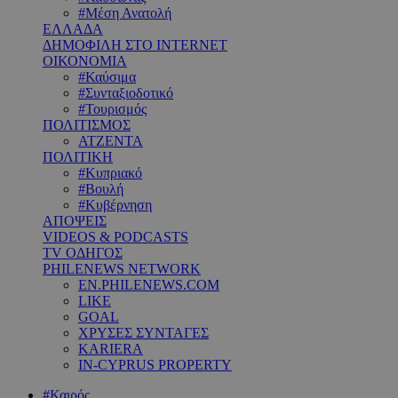
#Μέση Ανατολή
ΕΛΛΑΔΑ
ΔΗΜΟΦΙΛΗ ΣΤΟ INTERNET
ΟΙΚΟΝΟΜΙΑ
#Καύσιμα
#Συνταξιοδοτικό
#Τουρισμός
ΠΟΛΙΤΙΣΜΟΣ
ΑΤΖΕΝΤΑ
ΠΟΛΙΤΙΚΗ
#Κυπριακό
#Βουλή
#Κυβέρνηση
ΑΠΟΨΕΙΣ
VIDEOS & PODCASTS
TV ΟΔΗΓΟΣ
PHILENEWS NETWORK
EN.PHILENEWS.COM
LIKE
GOAL
ΧΡΥΣΕΣ ΣΥΝΤΑΓΕΣ
KARIERA
IN-CYPRUS PROPERTY
#Καιρός