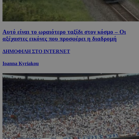
Αυτό είναι το ωραιότερο ταξίδι στον κόσμο – Οι
αξέχαστες εικόνες που προσφέρει η διαδρομή
ΔΗΜΟΦΙΛΗ ΣΤΟ INTERNET
Ioanna Kyriakou