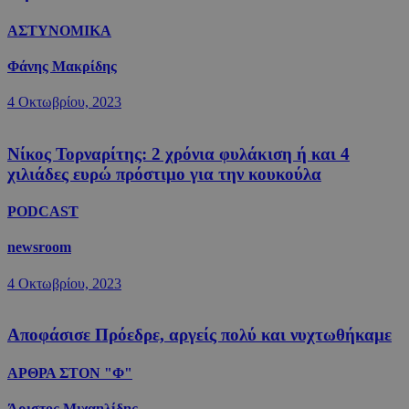
ΑΣΤΥΝΟΜΙΚΑ
Φάνης Μακρίδης
4 Οκτωβρίου, 2023
Νίκος Τορναρίτης: 2 χρόνια φυλάκιση ή και 4
χιλιάδες ευρώ πρόστιμο για την κουκούλα
PODCAST
newsroom
4 Οκτωβρίου, 2023
Αποφάσισε Πρόεδρε, αργείς πολύ και νυχτωθήκαμε
ΑΡΘΡΑ ΣΤΟΝ "Φ"
Άριστος Μιχαηλίδης