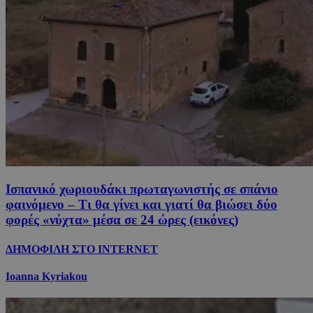
Ισπανικό χωριουδάκι πρωταγωνιστής σε σπάνιο
φαινόμενο – Τι θα γίνει και γιατί θα βιώσει δύο
φορές «νύχτα» μέσα σε 24 ώρες (εικόνες)
ΔΗΜΟΦΙΛΗ ΣΤΟ INTERNET
Ioanna Kyriakou