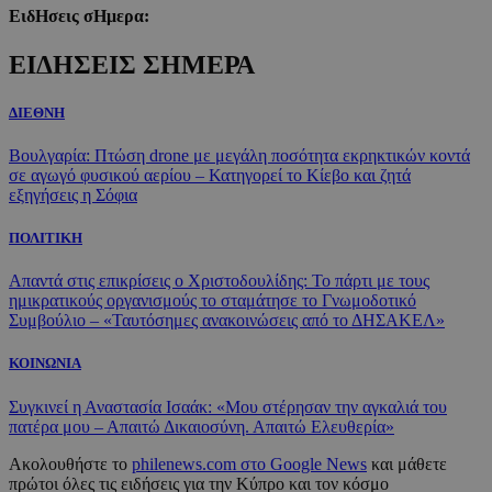
ΕιδΗσεις σΗμερα:
ΕΙΔΗΣΕΙΣ ΣΗΜΕΡΑ
ΔΙΕΘΝΗ
Βουλγαρία: Πτώση drone με μεγάλη ποσότητα εκρηκτικών κοντά
σε αγωγό φυσικού αερίου – Κατηγορεί το Κίεβο και ζητά
εξηγήσεις η Σόφια
ΠΟΛΙΤΙΚΗ
Απαντά στις επικρίσεις ο Χριστοδουλίδης: Το πάρτι με τους
ημικρατικούς οργανισμούς το σταμάτησε το Γνωμοδοτικό
Συμβούλιο – «Ταυτόσημες ανακοινώσεις από το ΔΗΣΑΚΕΛ»
ΚΟΙΝΩΝΙΑ
Συγκινεί η Αναστασία Ισαάκ: «Μου στέρησαν την αγκαλιά του
πατέρα μου – Απαιτώ Δικαιοσύνη. Απαιτώ Ελευθερία»
Ακολουθήστε το
philenews.com στο Google News
και μάθετε
πρώτοι όλες τις ειδήσεις για την Κύπρο και τον κόσμο