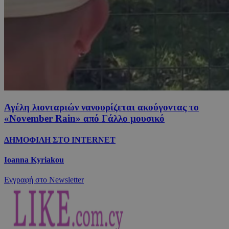
Αγέλη λιονταριών νανουρίζεται ακούγοντας το
«November Rain» από Γάλλο μουσικό
ΔΗΜΟΦΙΛΗ ΣΤΟ INTERNET
Ioanna Kyriakou
Εγγραφή στο Newsletter