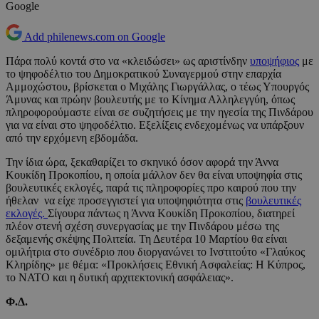
Google
Add philenews.com on Google
Πάρα πολύ κοντά στο να «κλειδώσει» ως αριστίνδην
υποψήφιος
με
το ψηφοδέλτιο του Δημοκρατικού Συναγερμού στην επαρχία
Αμμοχώστου, βρίσκεται ο Μιχάλης Γιωργάλλας, ο τέως Υπουργός
Άμυνας και πρώην βουλευτής με το Κίνημα Αλληλεγγύη, όπως
πληροφορούμαστε είναι σε συζητήσεις με την ηγεσία της Πινδάρου
για να είναι στο ψηφοδέλτιο. Εξελίξεις ενδεχομένως να υπάρξουν
από την ερχόμενη εβδομάδα.
Την ίδια ώρα, ξεκαθαρίζει το σκηνικό όσον αφορά την Άννα
Κουκίδη Προκοπίου, η οποία μάλλον δεν θα είναι υποψηφία στις
βουλευτικές εκλογές, παρά τις πληροφορίες προ καιρού που την
ήθελαν να είχε προσεγγιστεί για υποψηφιότητα στις
βουλευτικές
εκλογές.
Σίγουρα πάντως η Άννα Κουκίδη Προκοπίου, διατηρεί
πλέον στενή σχέση συνεργασίας με την Πινδάρου μέσω της
δεξαμενής σκέψης Πολιτεία. Τη Δευτέρα 10 Μαρτίου θα είναι
ομιλήτρια στο συνέδριο που διοργανώνει το Ινστιτούτο «Γλαύκος
Κληρίδης» με θέμα: «Προκλήσεις Εθνική Ασφαλείας: Η Κύπρος,
το ΝΑΤΟ και η δυτική αρχιτεκτονική ασφάλειας».
Φ.Δ.