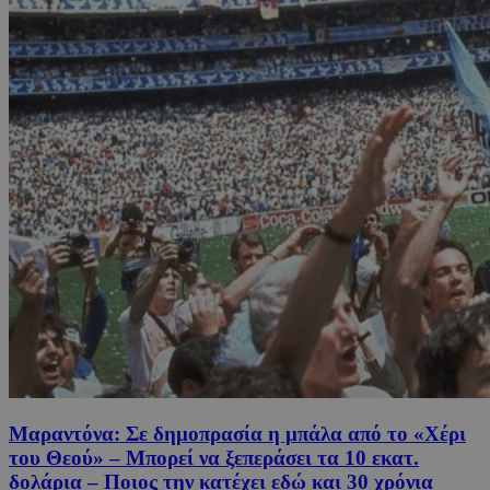
Μαραντόνα: Σε δημοπρασία η μπάλα από το «Χέρι
του Θεού» – Μπορεί να ξεπεράσει τα 10 εκατ.
δολάρια – Ποιος την κατέχει εδώ και 30 χρόνια