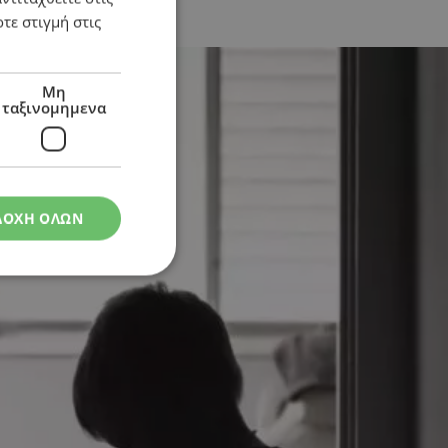
τε στιγμή στις
Μη
ταξινομημενα
ΔΟΧΗ ΟΛΩΝ