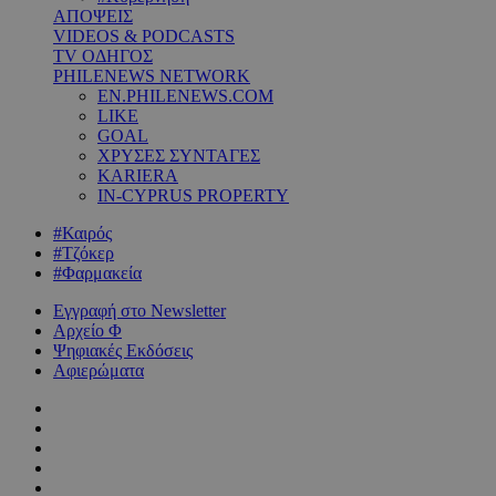
ΑΠΟΨΕΙΣ
VIDEOS & PODCASTS
TV ΟΔΗΓΟΣ
PHILENEWS NETWORK
EN.PHILENEWS.COM
LIKE
GOAL
ΧΡΥΣΕΣ ΣΥΝΤΑΓΕΣ
KARIERA
IN-CYPRUS PROPERTY
#Καιρός
#Τζόκερ
#Φαρμακεία
Εγγραφή στο Newsletter
Αρχείο Φ
Ψηφιακές Εκδόσεις
Αφιερώματα