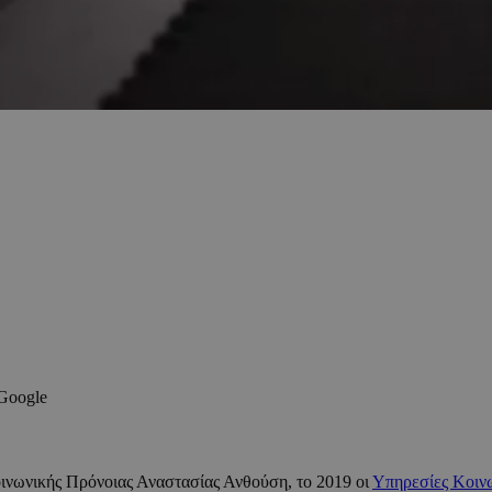
 Google
νωνικής Πρόνοιας Αναστασίας Ανθούση, το 2019 οι
Υπηρεσίες Κοιν