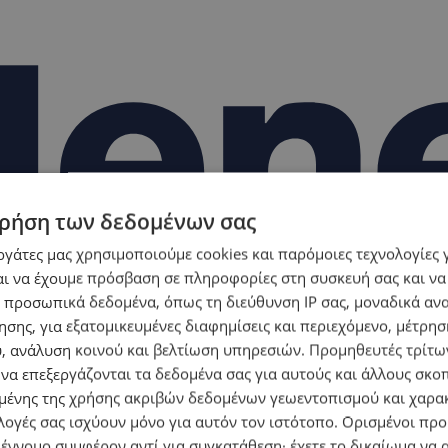
ρήση των δεδομένων σας
εργάτες μας χρησιμοποιούμε cookies και παρόμοιες τεχνολογίες 
ι να έχουμε πρόσβαση σε πληροφορίες στη συσκευή σας και να
 προσωπικά δεδομένα, όπως τη διεύθυνση IP σας, μοναδικά αν
σης, για εξατομικευμένες διαφημίσεις και περιεχόμενο, μέτρη
υ, ανάλυση κοινού και βελτίωση υπηρεσιών.
Προμηθευτές τρίτων
 να επεξεργάζονται τα δεδομένα σας για αυτούς και άλλους σκο
ένης της χρήσης ακριβών δεδομένων γεωεντοπισμού και χαρα
λογές σας ισχύουν μόνο για αυτόν τον ιστότοπο. Ορισμένοι πρ
 έννομο συμφέρον αντί για συγκατάθεση· έχετε το δικαίωμα να α