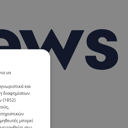
για να
αγνωριστικά και
ση διαφημίσεων
 (1852)
πούς,
κτηριστικών
ομηθευτές μπορεί
ντιταχθείτε στις