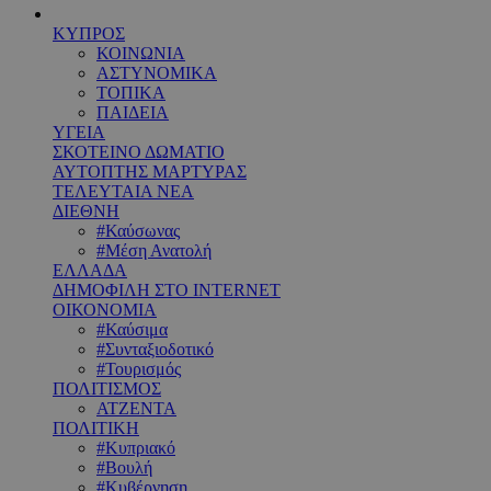
ΚΥΠΡΟΣ
ΚΟΙΝΩΝΙΑ
ΑΣΤΥΝΟΜΙΚΑ
ΤΟΠΙΚΑ
ΠΑΙΔΕΙΑ
ΥΓΕΙΑ
ΣΚΟΤΕΙΝΟ ΔΩΜΑΤΙΟ
ΑΥΤΟΠΤΗΣ ΜΑΡΤΥΡΑΣ
ΤΕΛΕΥΤΑΙΑ ΝΕΑ
ΔΙΕΘΝΗ
#Καύσωνας
#Μέση Ανατολή
ΕΛΛΑΔΑ
ΔΗΜΟΦΙΛΗ ΣΤΟ INTERNET
ΟΙΚΟΝΟΜΙΑ
#Καύσιμα
#Συνταξιοδοτικό
#Τουρισμός
ΠΟΛΙΤΙΣΜΟΣ
ΑΤΖΕΝΤΑ
ΠΟΛΙΤΙΚΗ
#Κυπριακό
#Βουλή
#Κυβέρνηση