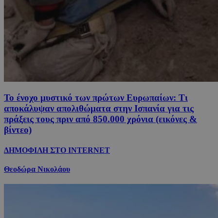
Το ένοχο μυστικό των πρώτων Ευρωπαίων: Τι
αποκάλυψαν απολιθώματα στην Ισπανία για τις
πράξεις τους πριν από 850.000 χρόνια (εικόνες &
βίντεο)
ΔΗΜΟΦΙΛΗ ΣΤΟ INTERNET
Θεοδώρα Νικολάου