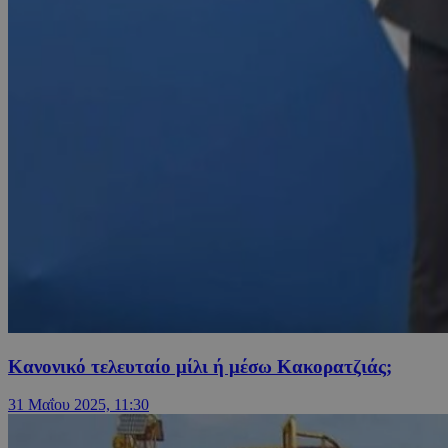
Κανονικό τελευταίο μίλι ή μέσω Κακορατζιάς;
31 Μαΐου 2025, 11:30