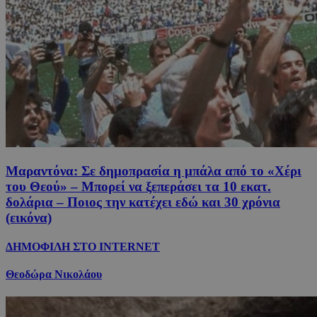
Μαραντόνα: Σε δημοπρασία η μπάλα από το «Χέρι
του Θεού» – Μπορεί να ξεπεράσει τα 10 εκατ.
δολάρια – Ποιος την κατέχει εδώ και 30 χρόνια
(εικόνα)
ΔΗΜΟΦΙΛΗ ΣΤΟ INTERNET
Θεοδώρα Νικολάου