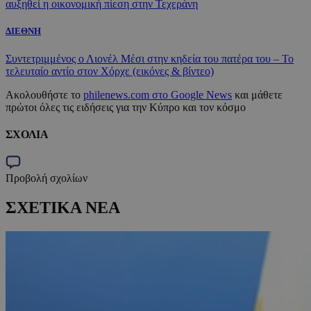
αυξηθεί η οικονομική πίεση στην Τεχεράνη
ΔΙΕΘΝΗ
Συντετριμμένος ο Λιονέλ Μέσι στην κηδεία του πατέρα του – Το
τελευταίο αντίο στον Χόρχε (εικόνες & βίντεο)
Ακολουθήστε το
philenews.com στο Google News
και μάθετε
πρώτοι όλες τις ειδήσεις για την Κύπρο και τον κόσμο
ΣΧΟΛΙΑ
Προβολή σχολίων
ΣΧΕΤΙΚΑ ΝΕΑ