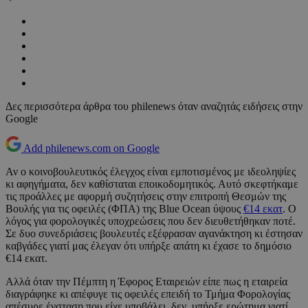
Δες περισσότερα άρθρα του philenews όταν αναζητάς ειδήσεις στην
Google
Add philenews.com on Google
Αν ο κοινοβουλευτικός έλεγχος είναι εμποτισμένος με ιδεοληψίες
κι αφηγήματα, δεν καθίσταται εποικοδομητικός. Αυτό σκεφτήκαμε
τις προάλλες με αφορμή συζητήσεις στην επιτροπή Θεσμών της
Βουλής για τις οφειλές (ΦΠΑ) της Blue Ocean ύψους
€14 εκατ
. Ο
λόγος για φορολογικές υποχρεώσεις που δεν διευθετήθηκαν ποτέ.
Σε δυο συνεδριάσεις βουλευτές εξέφρασαν αγανάκτηση κι έστησαν
καβγάδες γιατί μας έλεγαν ότι υπήρξε απάτη κι έχασε το δημόσιο
€14 εκατ.
Αλλά όταν την Πέμπτη η Έφορος Εταιρειών είπε πως η εταιρεία
διαγράφηκε κι απέφυγε τις οφειλές επειδή το Τμήμα Φορολογίας
απέσυρε ένσταση που είχε υποβάλει, δεν υπήρξε ερώτημα γιατί