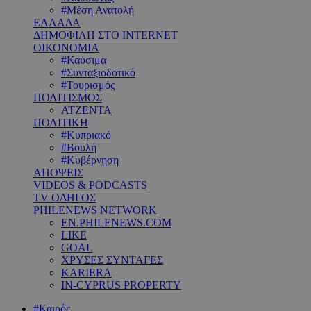
#Μέση Ανατολή
ΕΛΛΑΔΑ
ΔΗΜΟΦΙΛΗ ΣΤΟ INTERNET
ΟΙΚΟΝΟΜΙΑ
#Καύσιμα
#Συνταξιοδοτικό
#Τουρισμός
ΠΟΛΙΤΙΣΜΟΣ
ΑΤΖΕΝΤΑ
ΠΟΛΙΤΙΚΗ
#Κυπριακό
#Βουλή
#Κυβέρνηση
ΑΠΟΨΕΙΣ
VIDEOS & PODCASTS
TV ΟΔΗΓΟΣ
PHILENEWS NETWORK
EN.PHILENEWS.COM
LIKE
GOAL
ΧΡΥΣΕΣ ΣΥΝΤΑΓΕΣ
KARIERA
IN-CYPRUS PROPERTY
#Καιρός