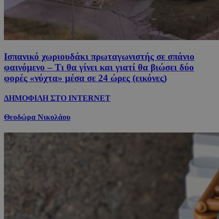
Ισπανικό χωριουδάκι πρωταγωνιστής σε σπάνιο
φαινόμενο – Τι θα γίνει και γιατί θα βιώσει δύο
φορές «νύχτα» μέσα σε 24 ώρες (εικόνες)
ΔΗΜΟΦΙΛΗ ΣΤΟ INTERNET
Θεοδώρα Νικολάου