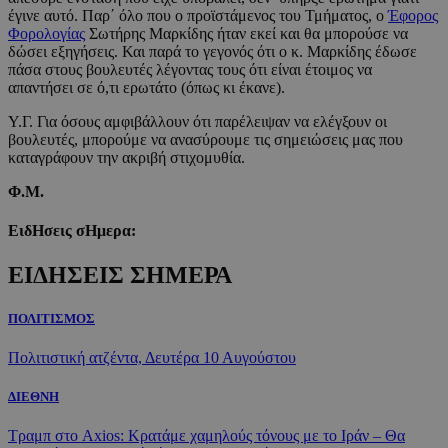
έγινε αυτό. Παρ΄ όλο που ο προϊστάμενος του Τμήματος, ο
Έφορος
Φορολογίας
Σωτήρης Μαρκίδης ήταν εκεί και θα μπορούσε να
δώσει εξηγήσεις. Και παρά το γεγονός ότι ο κ. Μαρκίδης έδωσε
πάσα στους βουλευτές λέγοντας τους ότι είναι έτοιμος να
απαντήσει σε ό,τι ερωτάτο (όπως κι έκανε).
Υ.Γ. Για όσους αμφιβάλλουν ότι παρέλειψαν να ελέγξουν οι
βουλευτές, μπορούμε να ανασύρουμε τις σημειώσεις μας που
καταγράφουν την ακριβή στιχομυθία.
Φ.Μ.
ΕιδΗσεις σΗμερα:
ΕΙΔΗΣΕΙΣ ΣΗΜΕΡΑ
ΠΟΛΙΤΙΣΜΟΣ
Πολιτιστική ατζέντα, Δευτέρα 10 Αυγούστου
ΔΙΕΘΝΗ
Τραμπ στο Axios: Κρατάμε χαμηλούς τόνους με το Ιράν – Θα