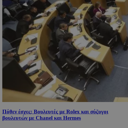
Πόθεν έσχες: Βουλευτές με Rolex και σύζυγοι
βουλευτών με Chanel και Hermes