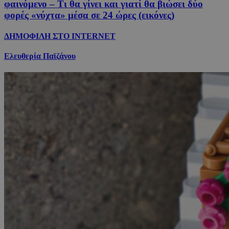
φαινόμενο – Τι θα γίνει και γιατί θα βιώσει δύο
φορές «νύχτα» μέσα σε 24 ώρες (εικόνες)
ΔΗΜΟΦΙΛΗ ΣΤΟ INTERNET
Ελευθερία Παϊζάνου