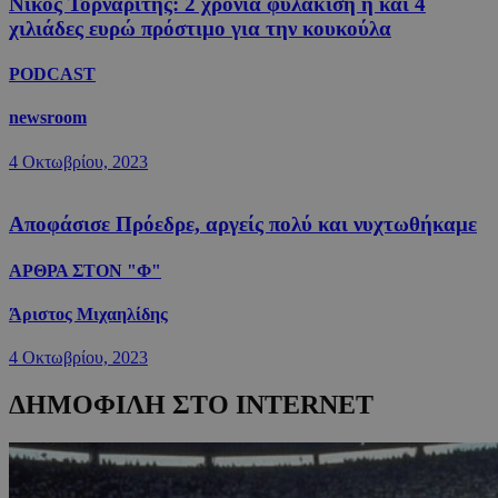
Νίκος Τορναρίτης: 2 χρόνια φυλάκιση ή και 4
χιλιάδες ευρώ πρόστιμο για την κουκούλα
PODCAST
newsroom
4 Οκτωβρίου, 2023
Αποφάσισε Πρόεδρε, αργείς πολύ και νυχτωθήκαμε
ΑΡΘΡΑ ΣΤΟΝ "Φ"
Άριστος Μιχαηλίδης
4 Οκτωβρίου, 2023
ΔΗΜΟΦΙΛΗ ΣΤΟ INTERNET