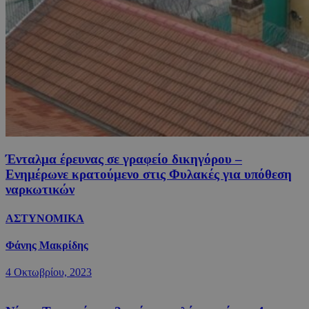
Ένταλμα έρευνας σε γραφείο δικηγόρου –
Ενημέρωνε κρατούμενο στις Φυλακές για υπόθεση
ναρκωτικών
ΑΣΤΥΝΟΜΙΚΑ
Φάνης Μακρίδης
4 Οκτωβρίου, 2023