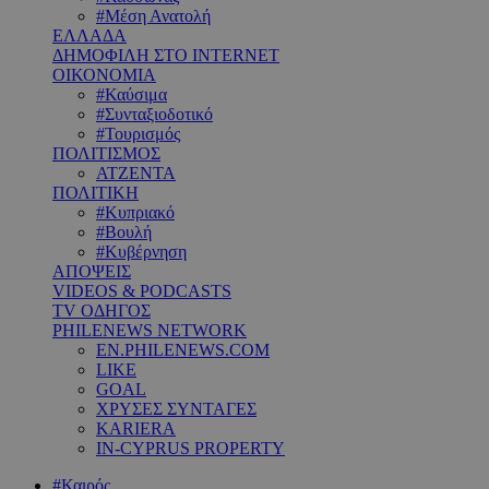
#Μέση Ανατολή
ΕΛΛΑΔΑ
ΔΗΜΟΦΙΛΗ ΣΤΟ INTERNET
ΟΙΚΟΝΟΜΙΑ
#Καύσιμα
#Συνταξιοδοτικό
#Τουρισμός
ΠΟΛΙΤΙΣΜΟΣ
ΑΤΖΕΝΤΑ
ΠΟΛΙΤΙΚΗ
#Κυπριακό
#Βουλή
#Κυβέρνηση
ΑΠΟΨΕΙΣ
VIDEOS & PODCASTS
TV ΟΔΗΓΟΣ
PHILENEWS NETWORK
EN.PHILENEWS.COM
LIKE
GOAL
ΧΡΥΣΕΣ ΣΥΝΤΑΓΕΣ
KARIERA
IN-CYPRUS PROPERTY
#Καιρός