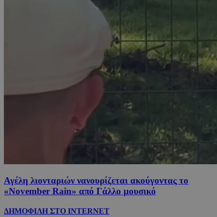
Αγέλη λιονταριών νανουρίζεται ακούγοντας το
«November Rain» από Γάλλο μουσικό
ΔΗΜΟΦΙΛΗ ΣΤΟ INTERNET