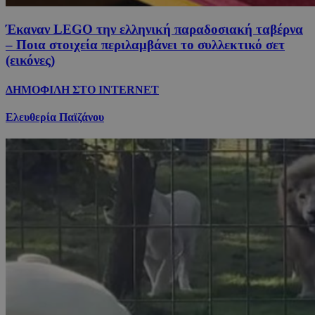
Έκαναν LEGO την ελληνική παραδοσιακή ταβέρνα
– Ποια στοιχεία περιλαμβάνει το συλλεκτικό σετ
(εικόνες)
ΔΗΜΟΦΙΛΗ ΣΤΟ INTERNET
Ελευθερία Παϊζάνου