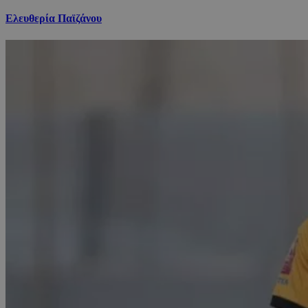
Ελευθερία Παϊζάνου