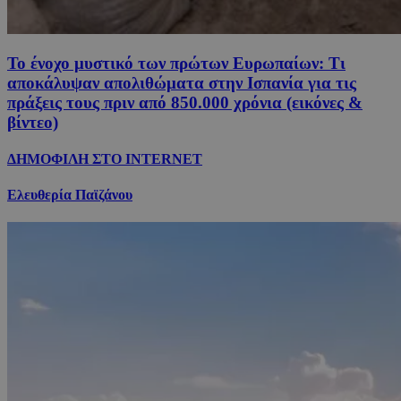
Το ένοχο μυστικό των πρώτων Ευρωπαίων: Τι
αποκάλυψαν απολιθώματα στην Ισπανία για τις
πράξεις τους πριν από 850.000 χρόνια (εικόνες &
βίντεο)
ΔΗΜΟΦΙΛΗ ΣΤΟ INTERNET
Ελευθερία Παϊζάνου