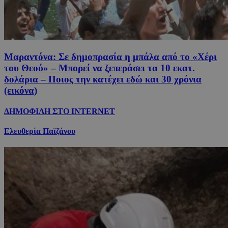
Μαραντόνα: Σε δημοπρασία η μπάλα από το «Χέρι
του Θεού» – Μπορεί να ξεπεράσει τα 10 εκατ.
δολάρια – Ποιος την κατέχει εδώ και 30 χρόνια
(εικόνα)
ΔΗΜΟΦΙΛΗ ΣΤΟ INTERNET
Ελευθερία Παϊζάνου