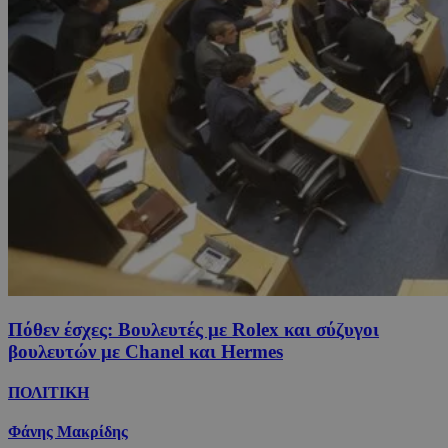
Πόθεν έσχες: Βουλευτές με Rolex και σύζυγοι
βουλευτών με Chanel και Hermes
ΠΟΛΙΤΙΚΗ
Φάνης Μακρίδης