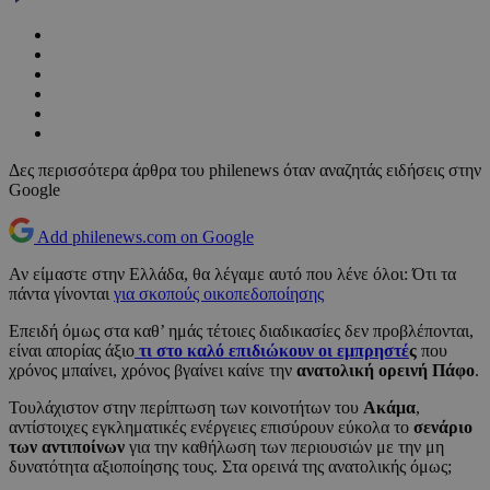
Δες περισσότερα άρθρα του philenews όταν αναζητάς ειδήσεις στην
Google
Add philenews.com on Google
Αν είμαστε στην Ελλάδα, θα λέγαμε αυτό που λένε όλοι: Ότι τα
πάντα γίνονται
για σκοπούς οικοπεδοποίησης
Επειδή όμως στα καθ’ ημάς τέτοιες διαδικασίες δεν προβλέπονται,
είναι απορίας άξιο
τι στο καλό επιδιώκουν οι εμπρηστέ
ς
που
χρόνος μπαίνει, χρόνος βγαίνει καίνε την
ανατολική ορεινή Πάφο
.
Τουλάχιστον στην περίπτωση των κοινοτήτων του
Ακάμα
,
αντίστοιχες εγκληματικές ενέργειες επισύρουν εύκολα το
σενάριο
των αντιποίνων
για την καθήλωση των περιουσιών με την μη
δυνατότητα αξιοποίησης τους. Στα ορεινά της ανατολικής όμως;