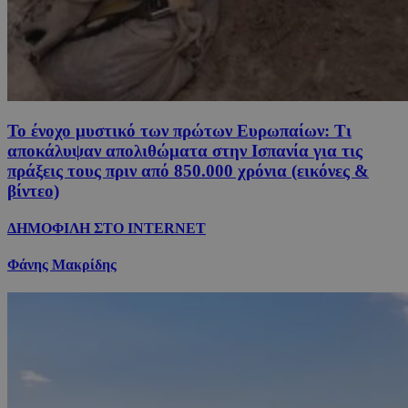
Το ένοχο μυστικό των πρώτων Ευρωπαίων: Τι
αποκάλυψαν απολιθώματα στην Ισπανία για τις
πράξεις τους πριν από 850.000 χρόνια (εικόνες &
βίντεο)
ΔΗΜΟΦΙΛΗ ΣΤΟ INTERNET
Φάνης Μακρίδης