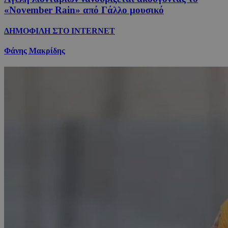
«November Rain» από Γάλλο μουσικό
ΔΗΜΟΦΙΛΗ ΣΤΟ INTERNET
Φάνης Μακρίδης