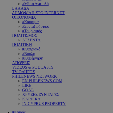
#Μέση Ανατολή
ΕΛΛΑΔΑ
ΔΗΜΟΦΙΛΗ ΣΤΟ INTERNET
ΟΙΚΟΝΟΜΙΑ
#Καύσιμα
#Συνταξιοδοτικό
#Τουρισμός
ΠΟΛΙΤΙΣΜΟΣ
ΑΤΖΕΝΤΑ
ΠΟΛΙΤΙΚΗ
#Κυπριακό
#Βουλή
#Κυβέρνηση
ΑΠΟΨΕΙΣ
VIDEOS & PODCASTS
TV ΟΔΗΓΟΣ
PHILENEWS NETWORK
EN.PHILENEWS.COM
LIKE
GOAL
ΧΡΥΣΕΣ ΣΥΝΤΑΓΕΣ
KARIERA
IN-CYPRUS PROPERTY
#Καιρός