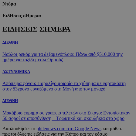
N
τόρα
ΕιδΗσεις σΗμερα:
ΕΙΔΗΣΕΙΣ ΣΗΜΕΡΑ
ΔΙΕΘΝΗ
Ναύλοι-ρεκόρ για τα δεξαμενόπλοια: Πάνω από $510.000 την
ημέρα για ταξίδι μέσω Ορμούζ
ΑΣΤΥΝΟΜΙΚΑ
Απόπειρα φόνου: Παραλίγο μοιραίο το χτύπημα με χαρτοκόπτη
στον 53χρονο εργαζόμενο στη Μονή από τον μοναχό
ΔΙΕΘΝΗ
Μακάβριο εύρημα σε γραφείο τελετών στο Σικάγο: Εντοπίστηκαν
56 σοροί σε αποσύνθεση – Τρωκτικά και σκουλήκια στο χώρο
Ακολουθήστε το
philenews.com στο Google News
και μάθετε
πρώτοι όλες τις ειδήσεις για την Κύπρο και τον κόσμο