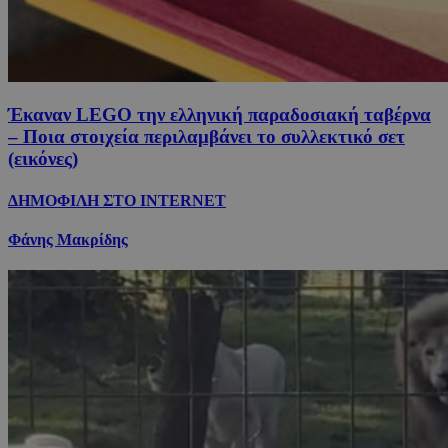
Έκαναν LEGO την ελληνική παραδοσιακή ταβέρνα
– Ποια στοιχεία περιλαμβάνει το συλλεκτικό σετ
(εικόνες)
ΔΗΜΟΦΙΛΗ ΣΤΟ INTERNET
Φάνης Μακρίδης