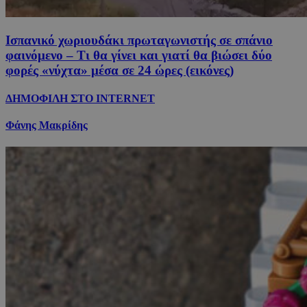
Ισπανικό χωριουδάκι πρωταγωνιστής σε σπάνιο
φαινόμενο – Τι θα γίνει και γιατί θα βιώσει δύο
φορές «νύχτα» μέσα σε 24 ώρες (εικόνες)
ΔΗΜΟΦΙΛΗ ΣΤΟ INTERNET
Φάνης Μακρίδης