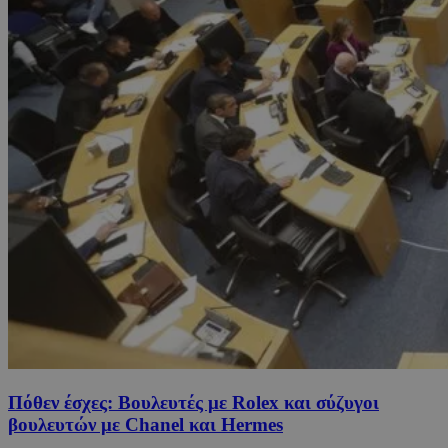
Πόθεν έσχες: Βουλευτές με Rolex και σύζυγοι
βουλευτών με Chanel και Hermes