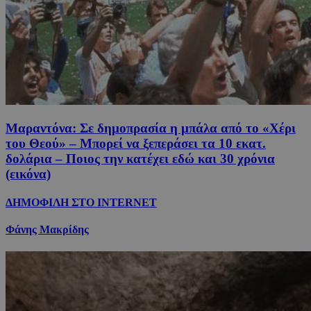
Μαραντόνα: Σε δημοπρασία η μπάλα από το «Χέρι
του Θεού» – Μπορεί να ξεπεράσει τα 10 εκατ.
δολάρια – Ποιος την κατέχει εδώ και 30 χρόνια
(εικόνα)
ΔΗΜΟΦΙΛΗ ΣΤΟ INTERNET
Φάνης Μακρίδης