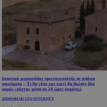
Ισπανικό χωριουδάκι πρωταγωνιστής σε σπάνιο
φαινόμενο – Τι θα γίνει και γιατί θα βιώσει δύο
φορές «νύχτα» μέσα σε 24 ώρες (εικόνες)
ΔΗΜΟΦΙΛΗ ΣΤΟ INTERNET