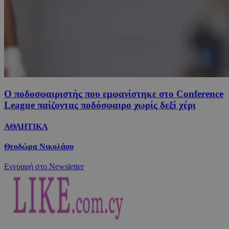
Ο ποδοσφαιριστής που εμφανίστηκε στο Conference
League παίζοντας ποδόσφαιρο χωρίς δεξί χέρι
ΑΘΛΗΤΙΚΑ
Θεοδώρα Νικολάου
Εγγραφή στο Newsletter