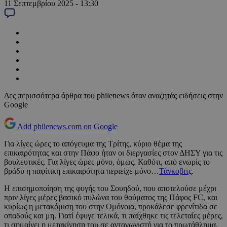
11 Σεπτεμβρίου 2025 - 13:30
Δες περισσότερα άρθρα του philenews όταν αναζητάς ειδήσεις στην
Google
Add philenews.com on Google
Για λίγες ώρες το απόγευμα της Τρίτης, κύριο θέμα της
επικαιρότητας και στην Πάφο ήταν οι διεργασίες στον ΔΗΣΥ για τις
βουλευτικές. Για λίγες ώρες μόνο, όμως. Καθότι, από ενωρίς το
βράδυ η παφίτικη επικαιρότητα περιείχε μόνο…
Τάνκοβιτ
ς.
Η επισημοποίηση της φυγής του Σουηδού, που αποτελούσε μέχρι
πριν λίγες μέρες βασικό πυλώνα του θαύματος της Πάφος FC, και
κυρίως η μετακόμιση του στην Ομόνοια, προκάλεσε φρενίτιδα σε
οπαδούς και μη. Γιατί έφυγε τελικά, τι παίχθηκε τις τελεταίες μέρες,
τι σημαίνει η μετακίνηση του σε ανταγωνιστή για το πρωτάθλημα,