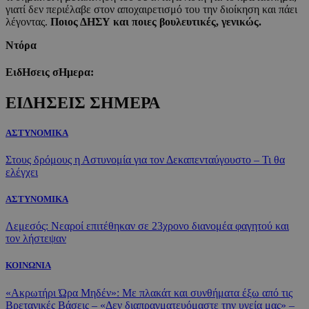
γιατί δεν περιέλαβε στον αποχαιρετισμό του την διοίκηση και πάει
λέγοντας.
Ποιος ΔΗΣΥ και ποιες βουλευτικές, γενικώς.
Ντόρα
ΕιδΗσεις σΗμερα:
ΕΙΔΗΣΕΙΣ ΣΗΜΕΡΑ
ΑΣΤΥΝΟΜΙΚΑ
Στους δρόμους η Αστυνομία για τον Δεκαπενταύγουστο – Τι θα
ελέγχει
ΑΣΤΥΝΟΜΙΚΑ
Λεμεσός: Νεαροί επιτέθηκαν σε 23χρονο διανομέα φαγητού και
τον λήστεψαν
ΚΟΙΝΩΝΙΑ
«Ακρωτήρι Ώρα Μηδέν»: Με πλακάτ και συνθήματα έξω από τις
Βρετανικές Βάσεις – «Δεν διαπραγματευόμαστε την υγεία μας» –