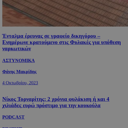
Ένταλμα έρευνας σε γραφείο δικηγόρου –
Ενημέρωνε κρατούμενο στις Φυλακές για υπόθεση
ναρκωτικών
ΑΣΤΥΝΟΜΙΚΑ
Φάνης Μακρίδης
4 Οκτωβρίου, 2023
Νίκος Τορναρίτης: 2 χρόνια φυλάκιση ή και 4
χιλιάδες ευρώ πρόστιμο για την κουκούλα
PODCAST