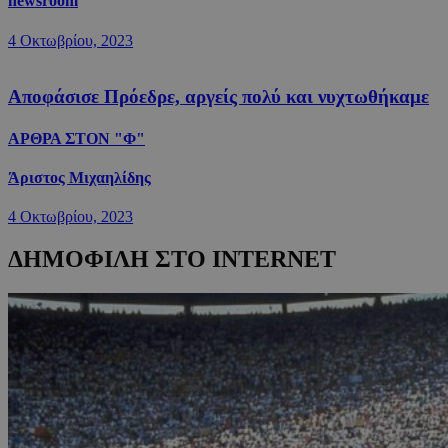
newsroom
4 Οκτωβρίου, 2023
Αποφάσισε Πρόεδρε, αργείς πολύ και νυχτωθήκαμε
ΑΡΘΡΑ ΣΤΟΝ "Φ"
Άριστος Μιχαηλίδης
4 Οκτωβρίου, 2023
ΔΗΜΟΦΙΛΗ ΣΤΟ INTERNET