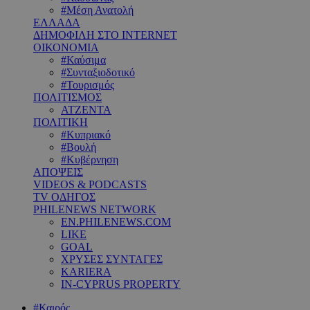
#Μέση Ανατολή
ΕΛΛΑΔΑ
ΔΗΜΟΦΙΛΗ ΣΤΟ INTERNET
ΟΙΚΟΝΟΜΙΑ
#Καύσιμα
#Συνταξιοδοτικό
#Τουρισμός
ΠΟΛΙΤΙΣΜΟΣ
ΑΤΖΕΝΤΑ
ΠΟΛΙΤΙΚΗ
#Κυπριακό
#Βουλή
#Κυβέρνηση
ΑΠΟΨΕΙΣ
VIDEOS & PODCASTS
TV ΟΔΗΓΟΣ
PHILENEWS NETWORK
EN.PHILENEWS.COM
LIKE
GOAL
ΧΡΥΣΕΣ ΣΥΝΤΑΓΕΣ
KARIERA
IN-CYPRUS PROPERTY
#Καιρός