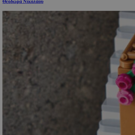
Θεοδώρα Νικολάου