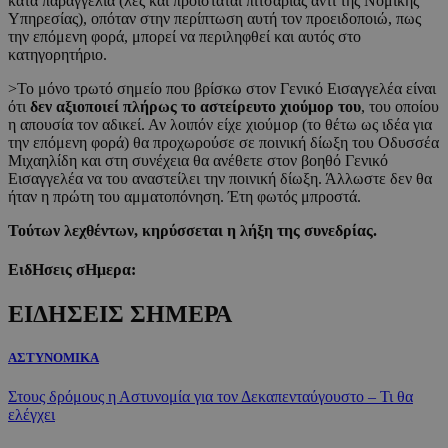
κατά παραγγελία (λες και προΐσταται πιτσαρίας αντί της Νομικής
Υπηρεσίας), οπόταν στην περίπτωση αυτή τον προειδοποιώ, πως
την επόμενη φορά, μπορεί να περιληφθεί και αυτός στο
κατηγορητήριο.
>Το μόνο τρωτό σημείο που βρίσκω στον Γενικό Εισαγγελέα είναι
ότι
δεν αξιοποιεί πλήρως το αστείρευτο χιούμορ του
, του οποίου
η απουσία τον αδικεί. Αν λοιπόν είχε χιούμορ (το θέτω ως ιδέα για
την επόμενη φορά) θα προχωρούσε σε ποινική δίωξη του Οδυσσέα
Μιχαηλίδη και στη συνέχεια θα ανέθετε στον βοηθό Γενικό
Εισαγγελέα να του αναστείλει την ποινική δίωξη. Άλλωστε δεν θα
ήταν η πρώτη του αμματοπόνηση. Έτη φωτός μπροστά.
Τούτων λεχθέντων, κηρύσσεται η λήξη της συνεδρίας.
ΕιδΗσεις σΗμερα:
ΕΙΔΗΣΕΙΣ ΣΗΜΕΡΑ
ΑΣΤΥΝΟΜΙΚΑ
Στους δρόμους η Αστυνομία για τον Δεκαπενταύγουστο – Τι θα
ελέγχει