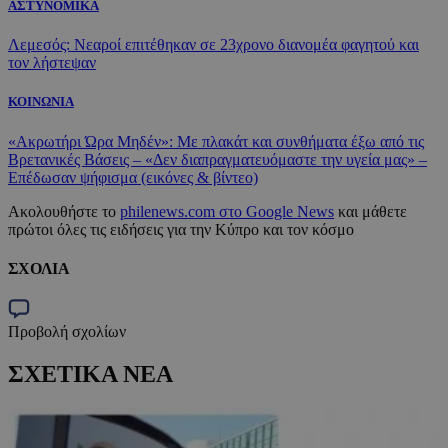
ΑΣΤΥΝΟΜΙΚΑ
Λεμεσός: Νεαροί επιτέθηκαν σε 23χρονο διανομέα φαγητού και
τον λήστεψαν
ΚΟΙΝΩΝΙΑ
«Ακρωτήρι Ώρα Μηδέν»: Με πλακάτ και συνθήματα έξω από τις
Βρετανικές Βάσεις – «Δεν διαπραγματευόμαστε την υγεία μας» –
Επέδωσαν ψήφισμα (εικόνες & βίντεο)
Ακολουθήστε το
philenews.com στο Google News
και μάθετε
πρώτοι όλες τις ειδήσεις για την Κύπρο και τον κόσμο
ΣΧΟΛΙΑ
Προβολή σχολίων
ΣΧΕΤΙΚΑ ΝΕΑ