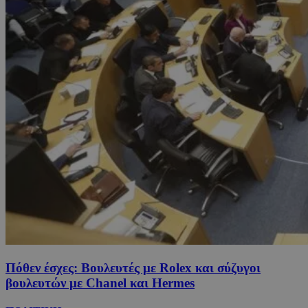
Πόθεν έσχες: Βουλευτές με Rolex και σύζυγοι
βουλευτών με Chanel και Hermes