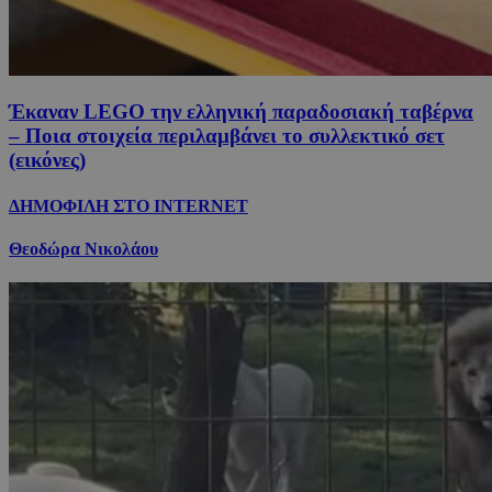
Έκαναν LEGO την ελληνική παραδοσιακή ταβέρνα
– Ποια στοιχεία περιλαμβάνει το συλλεκτικό σετ
(εικόνες)
ΔΗΜΟΦΙΛΗ ΣΤΟ INTERNET
Θεοδώρα Νικολάου