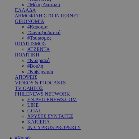
#Μέση Ανατολή
ΕΛΛΑΔΑ
ΔΗΜΟΦΙΛΗ ΣΤΟ INTERNET
ΟΙΚΟΝΟΜΙΑ
#Καύσιμα
#Συνταξιοδοτικό
#Τουρισμός
ΠΟΛΙΤΙΣΜΟΣ
ΑΤΖΕΝΤΑ
ΠΟΛΙΤΙΚΗ
#Κυπριακό
#Βουλή
#Κυβέρνηση
ΑΠΟΨΕΙΣ
VIDEOS & PODCASTS
TV ΟΔΗΓΟΣ
PHILENEWS NETWORK
EN.PHILENEWS.COM
LIKE
GOAL
ΧΡΥΣΕΣ ΣΥΝΤΑΓΕΣ
KARIERA
IN-CYPRUS PROPERTY
#Καιρός