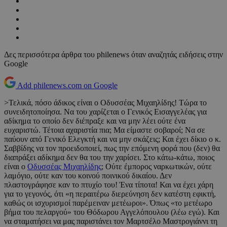
Δες περισσότερα άρθρα του philenews όταν αναζητάς ειδήσεις στην
Google
Add philenews.com on Google
>Τελικά, πόσο άδικος είναι ο Οδυσσέας Μιχαηλίδης! Τώρα το
συνειδητοποίησα. Να του χαρίζεται ο Γενικός Εισαγγελέας για
αδίκημα το οποίο δεν διέπραξε και να μην λέει ούτε ένα
ευχαριστώ. Τέτοια αχαριστία πια; Μα είμαστε σοβαροί; Να σε
παύουν από Γενικό Ελεγκτή και να μην σκάζεις; Και έχει δίκιο ο κ.
Σαββίδης να τον προειδοποιεί, πως την επόμενη φορά που (δεν) θα
διαπράξει αδίκημα δεν θα του την χαρίσει. Στο κάτω-κάτω, ποιος
είναι ο
Οδυσσέας Μιχαηλίδης
; Ούτε έμπορος ναρκωτικών, ούτε
λαμόγιο, ούτε καν του κοινού ποινικού δικαίου. Δεν
πλαστογράφησε καν το πτυχίο του! Ένα τίποτα! Και να έχει χάρη
για το γεγονός, ότι «η περαιτέρω διερεύνηση δεν κατέστη εφικτή,
καθώς οι ισχυρισμοί παρέμειναν μετέωροι». Όπως «το μετέωρο
βήμα του πελαργού» του Θόδωρου Αγγελόπουλου (λέω εγώ). Και
να σταματήσει να μας παριστάνει τον Μαρτσέλο Μαστρογιάννι τη