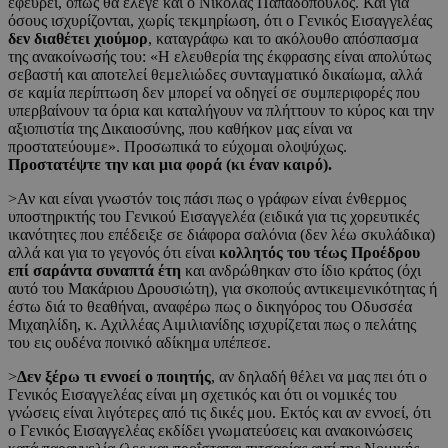
εφεύρει, όπως θα έλεγε και ο Νικόλας Παπαδόπουλος. Και για
όσους ισχυρίζονται, χωρίς τεκμηρίωση, ότι ο Γενικός Εισαγγελέας
δεν διαθέτει χιούμορ
, καταγράφω και το ακόλουθο απόσπασμα
της ανακοίνωσής του: «Η ελευθερία της έκφρασης είναι απολύτως
σεβαστή και αποτελεί θεμελιώδες συνταγματικό δικαίωμα, αλλά
σε καμία περίπτωση δεν μπορεί να οδηγεί σε συμπεριφορές που
υπερβαίνουν τα όρια και καταλήγουν να πλήττουν το κύρος και την
αξιοπιστία της Δικαιοσύνης, που καθήκον μας είναι να
προστατεύουμε». Προσωπικά το εύχομαι ολοψύχως.
Προστατέψτε την και μια φορά (κι έναν καιρό).
>Αν και είναι γνωστόν τοις πάσι πως ο γράφων είναι ένθερμος
υποστηρικτής του Γενικού Εισαγγελέα (ειδικά για τις χορευτικές
ικανότητες που επέδειξε σε διάφορα σαλόνια (δεν λέω σκυλάδικα)
αλλά και για το γεγονός ότι είναι
κολλητός του τέως Προέδρου
επί σαράντα συναπτά έτη
και ανδρώθηκαν στο ίδιο κράτος (όχι
αυτό του Μακάριου Δρουσιώτη), για σκοπούς αντικειμενικότητας ή
έστω διά το θεαθήναι, αναφέρω πως ο δικηγόρος του Οδυσσέα
Μιχαηλίδη, κ. Αχιλλέας Αιμιλιανίδης ισχυρίζεται πως ο πελάτης
του εις ουδένα ποινικό αδίκημα υπέπεσε.
>
Δεν ξέρω τι εννοεί ο ποιητής
, αν δηλαδή θέλει να μας πει ότι ο
Γενικός Εισαγγελέας είναι μη σχετικός και ότι οι νομικές του
γνώσεις είναι λιγότερες από τις δικές μου. Εκτός και αν εννοεί, ότι
ο Γενικός Εισαγγελέας εκδίδει γνωματεύσεις και ανακοινώσεις