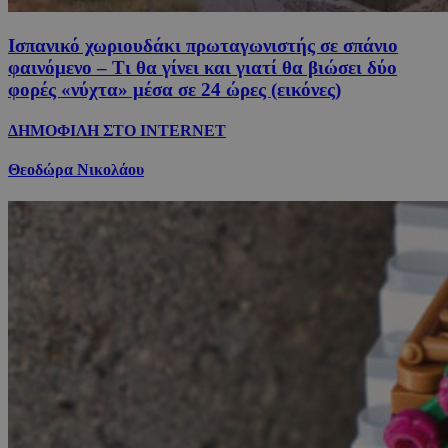
Ισπανικό χωριουδάκι πρωταγωνιστής σε σπάνιο
φαινόμενο – Τι θα γίνει και γιατί θα βιώσει δύο
φορές «νύχτα» μέσα σε 24 ώρες (εικόνες)
ΔΗΜΟΦΙΛΗ ΣΤΟ INTERNET
Θεοδώρα Νικολάου