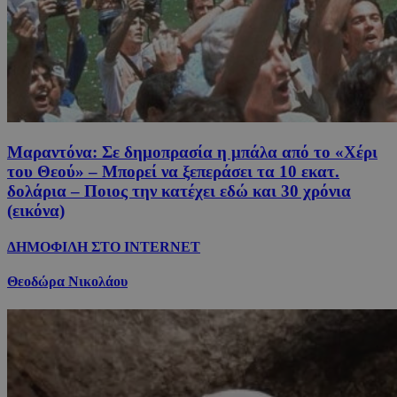
Μαραντόνα: Σε δημοπρασία η μπάλα από το «Χέρι
του Θεού» – Μπορεί να ξεπεράσει τα 10 εκατ.
δολάρια – Ποιος την κατέχει εδώ και 30 χρόνια
(εικόνα)
ΔΗΜΟΦΙΛΗ ΣΤΟ INTERNET
Θεοδώρα Νικολάου