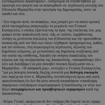
Συνταγματικού Δικαστηρίου», εισηγούμαι να τοποθετηθούν με
προσοχή στο ψυγείο και να ανασυρθούν σε περίπτωση εκλογής του
Οδυσσέα Μιχαηλίδη στην προεδρία της Δημοκρατίας, ώστε να
παυθεί και τότε.
>Στο σημείο αυτό, να αναφέρω, πως μπορεί μεν να ασκώ κριτική
αλλά ταυτοχρόνως αναγνωρίζω το μεγαλείο του Γενικού
Εισαγγελέα, ο οποίος εξαντλώντας τα όρια της επιείκειας του, μας
γράφει (στην ανακοίνωσή του): «Ως εκ τούτου, λαμβάνοντας
υπόψη τις μετέπειτα δηλώσεις του (Οδυσσέα) και την προσπάθεια
ανασκευής από τον ίδιο των όσων λέχθηκαν προηγουμένως, καθώς
και τον κίνδυνο, στη συγκεκριμένη περίπτωση, όξυνσης του
δημόσιου κλίματος, με μετατόπιση της δημόσιας συζήτησης από
την ουσία της υπόθεσης, δηλαδή την ανάγκη διαφύλαξης του
κύρους και της ανεξαρτησίας της Δικαιοσύνης, «αποφασίσαμε (δεν
λέει και διατάξαμε) να μην ασκηθεί ποινική δίωξη κατά του κ.
Μιχαηλίδη». «Η απόφασή μας», συνεχίζει ο Γενικός Εισαγγελέας,
“για μη άσκηση ποινικής δίωξης συνιστά μια
δεύτερη ευκαιρία
που παρέχεται στον κ. Μιχαηλίδη, συνοδευόμενη όμως από ρητή
προειδοποίηση ότι δεν θα γίνει ανεκτή οποιαδήποτε επανάληψη
παρόμοιων επιλήψιμων συμπεριφορών ή διατύπωσης εκ νέου των
ίδιων
ατεκμηρίωτων και προσβλητικών ισχυρισμών
κατά της
Δικαιοσύνης».
>Κύριε Γενικέ, ακόμη και αν δεν υπήρχες θα έπρεπε να σε είχαμε