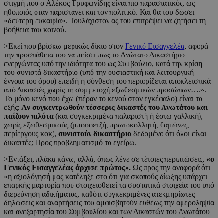
στιγμή που ο Αλέκος Τρυφωνίδης είναι πιο παραστατικός, ως
ηθοποιός όταν παριστάνει και τον πολιτικό. Και θα του δώσει
«δεύτερη ευκαιρία». Τουλάχιστον ας του επιτρέψει να ζητήσει τη
βοήθεια του κοινού.
>Εκεί που βρίσκω μερικώς δίκιο στον
Γενικό Εισαγγελέα
, αφορά
την προσπάθεια του να πείσει πως το Ανώτατο Δικαστήριο
ενεργώντας υπό την ιδιότητα του ως Συμβούλιο, κατά την κρίση
του συνιστά δικαστήριο (υπό την ουσιαστική και λειτουργική
έννοια του όρου) επειδή η σύνθεση του περιορίζεται αποκλειστικά
από Δικαστές χωρίς τη συμμετοχή εξωθεσμικών προσώπων….».
Το μόνο κενό που έχω (πέραν το κενού στον εγκέφαλο) είναι το
εξής:
Αν συγκεντρωθούν τέσσερις δικαστές του Ανωτάτου και
παίζουν πιλότα
(και συγκεκριμένα παλαριστή ή έστω γαλλική),
χωρίς εξωθεσμικούς (μπουφετζή, πρωτοκολλητή, θαμώνες,
περίεργους κοκ),
συνιστούν δικαστήριο
δεδομένο ότι όλοι είναι
δικαστές; Προς προβληματισμό το εγείρω.
>Εντάξει, πλάκα κάνω, αλλά, όπως λένε σε τέτοιες περιπτώσεις,
«ο
Γενικός Εισαγγελέας άρχισε πρώτος».
Ως προς την αναφορά ότι
«η αξιολόγησή μας κατέληξε στο ότι για σκοπούς δίωξης υπάρχει
επαρκής μαρτυρία που στοιχειοθετεί τα συστατικά στοιχεία του υπό
διερεύνηση αδικήματος, καθότι συγκεκριμένες ατεκμηρίωτες
δηλώσεις και αναρτήσεις του αμφισβητούν ευθέως την αμεροληψία
και ανεξαρτησία του Συμβουλίου και των Δικαστών του Ανωτάτου