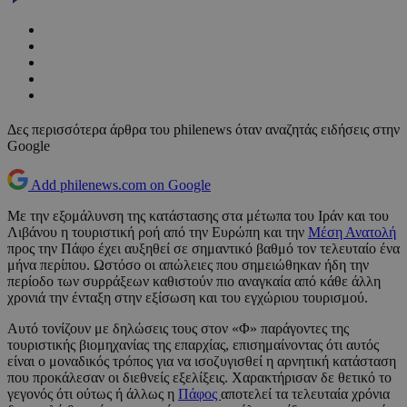
Δες περισσότερα άρθρα του philenews όταν αναζητάς ειδήσεις στην
Google
Add philenews.com on Google
Με την εξομάλυνση της κατάστασης στα μέτωπα του Ιράν και του
Λιβάνου η τουριστική ροή από την Ευρώπη και την
Μέση Ανατολή
προς την Πάφο έχει αυξηθεί σε σημαντικό βαθμό τον τελευταίο ένα
μήνα περίπου. Ωστόσο οι απώλειες που σημειώθηκαν ήδη την
περίοδο των συρράξεων καθιστούν πιο αναγκαία από κάθε άλλη
χρονιά την ένταξη στην εξίσωση και του εγχώριου τουρισμού.
Αυτό τονίζουν με δηλώσεις τους στον «Φ» παράγοντες της
τουριστικής βιομηχανίας της επαρχίας, επισημαίνοντας ότι αυτός
είναι ο μοναδικός τρόπος για να ισοζυγισθεί η αρνητική κατάσταση
που προκάλεσαν οι διεθνείς εξελίξεις. Χαρακτήρισαν δε θετικό το
γεγονός ότι ούτως ή άλλως η
Πάφος
αποτελεί τα τελευταία χρόνια