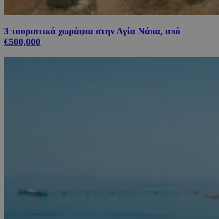
3 τουριστικά χωράφια στην Αγία Νάπα, από
€500,000