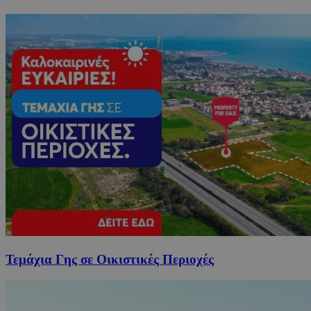
Τεμάχια Γης σε Οικιστικές Περιοχές