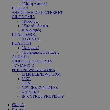
#Μέση Ανατολή
ΕΛΛΑΔΑ
ΔΗΜΟΦΙΛΗ ΣΤΟ INTERNET
ΟΙΚΟΝΟΜΙΑ
#Καύσιμα
#Συνταξιοδοτικό
#Τουρισμός
ΠΟΛΙΤΙΣΜΟΣ
ΑΤΖΕΝΤΑ
ΠΟΛΙΤΙΚΗ
#Κυπριακό
#Παγκύπριες Εξετάσεις
ΑΠΟΨΕΙΣ
VIDEOS & PODCASTS
TV ΟΔΗΓΟΣ
PHILENEWS NETWORK
EN.PHILENEWS.COM
LIKE
GOAL
ΧΡΥΣΕΣ ΣΥΝΤΑΓΕΣ
KARIERA
IN-CYPRUS PROPERTY
#Καιρός
#Τζόκερ