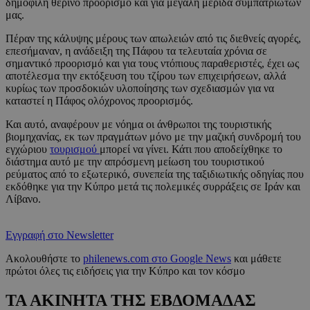
δημοφιλή θερινό προορισμό και για μεγάλη μερίδα συμπατριωτών
μας.
Πέραν της κάλυψης μέρους των απωλειών από τις διεθνείς αγορές,
επεσήμαναν, η ανάδειξη της Πάφου τα τελευταία χρόνια σε
σημαντικό προορισμό και για τους ντόπιους παραθεριστές, έχει ως
αποτέλεσμα την εκτόξευση του τζίρου των επιχειρήσεων, αλλά
κυρίως των προσδοκιών υλοποίησης των σχεδιασμών για να
καταστεί η Πάφος ολόχρονος προορισμός.
Και αυτό, αναφέρουν με νόημα οι άνθρωποι της τουριστικής
βιομηχανίας, εκ των πραγμάτων μόνο με την μαζική συνδρομή του
εγχώριου
τουρισμού
μπορεί να γίνει. Κάτι που αποδείχθηκε το
διάστημα αυτό με την απρόσμενη μείωση του τουριστικού
ρεύματος από το εξωτερικό, συνεπεία της ταξιδιωτικής οδηγίας που
εκδόθηκε για την Κύπρο μετά τις πολεμικές συρράξεις σε Ιράν και
Λίβανο.
Εγγραφή στο Newsletter
Ακολουθήστε το
philenews.com στο Google News
και μάθετε
πρώτοι όλες τις ειδήσεις για την Κύπρο και τον κόσμο
ΤΑ ΑΚΙΝΗΤΑ ΤΗΣ ΕΒΔΟΜΑΔΑΣ