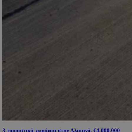
3 τουριστικά χωράφια στην Αλαμινό, €4,000,000