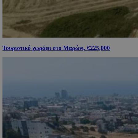
Τουριστικό χωράφι στο Μαρώνι, €225,000