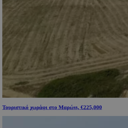
Τουριστικό χωράφι στο Μαρώνι, €225,000