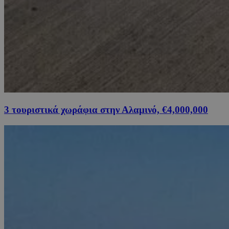
3 τουριστικά χωράφια στην Αλαμινό, €4,000,000