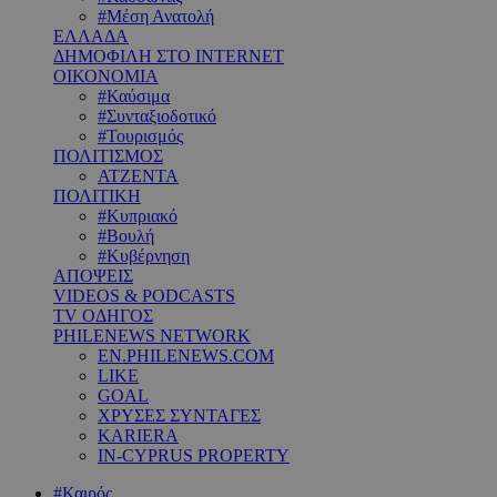
#Μέση Ανατολή
ΕΛΛΑΔΑ
ΔΗΜΟΦΙΛΗ ΣΤΟ INTERNET
ΟΙΚΟΝΟΜΙΑ
#Καύσιμα
#Συνταξιοδοτικό
#Τουρισμός
ΠΟΛΙΤΙΣΜΟΣ
ΑΤΖΕΝΤΑ
ΠΟΛΙΤΙΚΗ
#Κυπριακό
#Βουλή
#Κυβέρνηση
ΑΠΟΨΕΙΣ
VIDEOS & PODCASTS
TV ΟΔΗΓΟΣ
PHILENEWS NETWORK
EN.PHILENEWS.COM
LIKE
GOAL
ΧΡΥΣΕΣ ΣΥΝΤΑΓΕΣ
KARIERA
IN-CYPRUS PROPERTY
#Καιρός