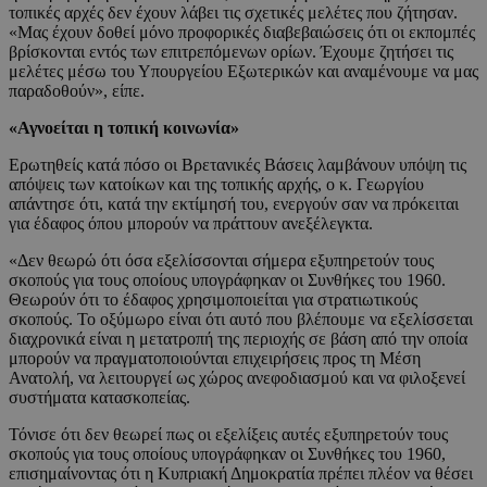
τοπικές αρχές δεν έχουν λάβει τις σχετικές μελέτες που ζήτησαν.
«Μας έχουν δοθεί μόνο προφορικές διαβεβαιώσεις ότι οι εκπομπές
βρίσκονται εντός των επιτρεπόμενων ορίων. Έχουμε ζητήσει τις
μελέτες μέσω του Υπουργείου Εξωτερικών και αναμένουμε να μας
παραδοθούν», είπε.
«Αγνοείται η τοπική κοινωνία»
Ερωτηθείς κατά πόσο οι Βρετανικές Βάσεις λαμβάνουν υπόψη τις
απόψεις των κατοίκων και της τοπικής αρχής, ο κ. Γεωργίου
απάντησε ότι, κατά την εκτίμησή του, ενεργούν σαν να πρόκειται
για έδαφος όπου μπορούν να πράττουν ανεξέλεγκτα.
«Δεν θεωρώ ότι όσα εξελίσσονται σήμερα εξυπηρετούν τους
σκοπούς για τους οποίους υπογράφηκαν οι Συνθήκες του 1960.
Θεωρούν ότι το έδαφος χρησιμοποιείται για στρατιωτικούς
σκοπούς. Το οξύμωρο είναι ότι αυτό που βλέπουμε να εξελίσσεται
διαχρονικά είναι η μετατροπή της περιοχής σε βάση από την οποία
μπορούν να πραγματοποιούνται επιχειρήσεις προς τη Μέση
Ανατολή, να λειτουργεί ως χώρος ανεφοδιασμού και να φιλοξενεί
συστήματα κατασκοπείας.
Τόνισε ότι δεν θεωρεί πως οι εξελίξεις αυτές εξυπηρετούν τους
σκοπούς για τους οποίους υπογράφηκαν οι Συνθήκες του 1960,
επισημαίνοντας ότι η Κυπριακή Δημοκρατία πρέπει πλέον να θέσει