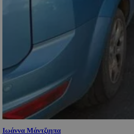
Ιωάννα Μάντζιηπα