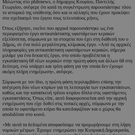
Μιλώντας στο philenews, ο δήμαρχος Κουρίου, Παντελής
Γεωργίου, ανέφερε ότι κατά τη συγκέντρωση παρουσιάστηκε τόσο
το ιστορικό της υπόθεσης όσο και οι αλλαγές που έχουν προκύψει
στο σχεδιασμό του έργου τους τελευταίους μήνες.
Όπως εξήγησε, εκείνο που αρχικά παρουσιάστηκε ως ένα
περιορισμένο έργο αντικατάστασης υφιστάμενων κεραιών
εξελίσσεται, σύμφωνα με τα στοιχεία που έχει στη διάθεσή του ο
Δήμος, σε ένα πολύ μεγαλύτερης κλίμακας έργο. «Από τις αρχικές
πληροφορίες για αντικατάσταση υφιστάμενων κεραιών, σήμερα
μιλάμε για ένα δεκαετές έργο, στο οποίο προβλέπεται η
εγκατάσταση 68 νέων κεραιών στην πρώτη φάση και άλλων 68 στη
δεύτερη, ενώ υπάρχει και τρίτη φάση για την οποία δεν έχουμε
ακόμη πλήρη ενημέρωση», ανέφερε.
Σύμφωνα με τον ίδιο, η πρώτη φάση περιλαμβάνει επίσης την
ανέγερση δύο νέων κτιρίων για τη λειτουργία των εγκαταστάσεων,
καθώς και την κατασκευή τρίτου κτιρίου δίπλα στις υφιστάμενες
εγκαταστάσεις. Όπως είπε, αυτό διαφοροποιείται από την αρχική
ενημέρωση που είχε δοθεί στις τοπικές αρχές, σύμφωνα με την
οποία το υφιστάμενο κτίριο θα κατεδαφιζόταν και ο χώρος θα
αποδιδόταν στο κοινό.
«Με αυτά τα δεδομένα αποφασίσαμε να προχωρήσουμε στη λήψη
νομικών μέτρων. Έχουμε ενημερώσει την Κυπριακή Δημοκρατία,