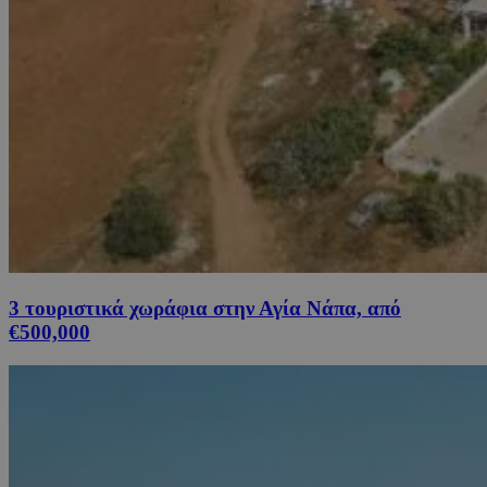
3 τουριστικά χωράφια στην Αγία Νάπα, από
€500,000