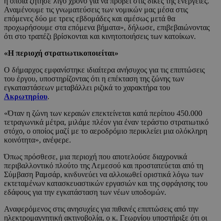
η οποία ζήτησε λίγο χρόνο για να προβεί στις δικές της ενέργειες.
Αναμένουμε τις γνωματεύσεις των νομικών μας μέσα στις
επόμενες δύο με τρεις εβδομάδες και αμέσως μετά θα
προχωρήσουμε στα επόμενα βήματα», δήλωσε, επιβεβαιώνοντας
ότι στο τραπέζι βρίσκονται και κινητοποιήσεις των κατοίκων.
«Η περιοχή στρατιωτικοποιείται»
Ο δήμαρχος εμφανίστηκε ιδιαίτερα ανήσυχος για τις επιπτώσεις
του έργου, υποστηρίζοντας ότι η επέκταση της ζώνης των
εγκαταστάσεων μεταβάλλει ριζικά το χαρακτήρα του
Ακρωτηρίου
.
«Όταν η ζώνη των κεραιών επεκτείνεται κατά περίπου 450.000
τετραγωνικά μέτρα, μιλάμε πλέον για έναν τεράστιο στρατιωτικό
στόχο, ο οποίος μαζί με το αεροδρόμιο περικλείει μια ολόκληρη
κοινότητα», ανέφερε.
Όπως πρόσθεσε, μια περιοχή που αποτελούσε διαχρονικά
περιβαλλοντικό πλούτο της Λεμεσού και προστατεύεται από τη
Σύμβαση Ραμσάρ, κινδυνεύει να αλλοιωθεί οριστικά λόγω των
εκτεταμένων κατασκευαστικών εργασιών και της σφράγισης του
εδάφους για την εγκατάσταση των νέων υποδομών.
Αναφερόμενος στις ανησυχίες για πιθανές επιπτώσεις από την
ηλεκτρομαγνητική ακτινοβολία, ο κ. Γεωργίου υποστήριξε ότι οι