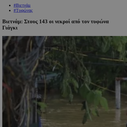
#Βιετνάμ
#Τυφώνας
Βιετνάμ: Στους 143 οι νεκροί από τον τυφώνα
Γιάγκι