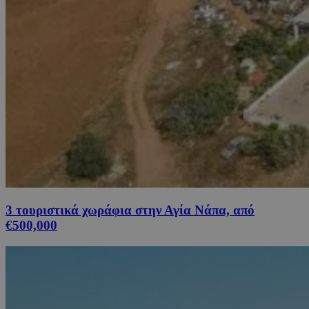
3 τουριστικά χωράφια στην Αγία Νάπα, από
€500,000