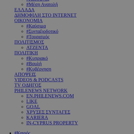
#Μέση Ανατολή
ΕΛΛΑΔΑ
ΔΗΜΟΦΙΛΗ ΣΤΟ INTERNET
ΟΙΚΟΝΟΜΙΑ
#Καύσιμα
#Συνταξιοδοτικό
#Τουρισμός
ΠΟΛΙΤΙΣΜΟΣ
ΑΤΖΕΝΤΑ
ΠΟΛΙΤΙΚΗ
#Κυπριακό
#Βουλή
#Κυβέρνηση
ΑΠΟΨΕΙΣ
VIDEOS & PODCASTS
TV ΟΔΗΓΟΣ
PHILENEWS NETWORK
EN.PHILENEWS.COM
LIKE
GOAL
ΧΡΥΣΕΣ ΣΥΝΤΑΓΕΣ
KARIERA
IN-CYPRUS PROPERTY
#Καιρός