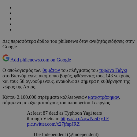
Δες περισσότερα άρθρα του philenews όταν αναζητάς ειδήσεις στην
Google
Add philenews.com on Google
Ο απολογισμός των
θυμάτων
του πλήγματος του
τυφώνα Γιάγκι
στο Βιετνάμ έγινε ακόμη πιο βαρύς, φθάνοντας τους 143 νεκρούς
και τους 58 αγνοούμενους, ανακοίνωσε σήμερα η κυβέρνηση της
χώρας της Ασίας.
Κάπου 2.100.000 στρέμματα καλλιεργειών
καταστράφηκαν
,
σύμφωνα με αξιωματούχους του υπουργείου Γεωργίας.
At least 87 dead as Typhoon Yagi tears
through Vietnam
https://t.co/zqwNe47yTF
pic.twitter.com/x27jfnpJRZ
— The Independent (@Independent)