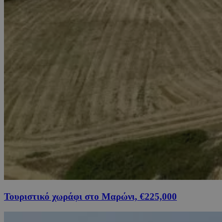
Τουριστικό χωράφι στο Μαρώνι, €225,000