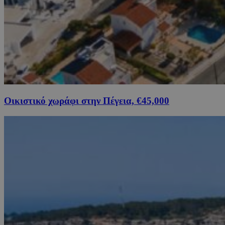
Οικιστικό χωράφι στην Πέγεια, €45,000