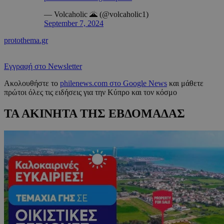
— Volcaholic 🌋 (@volcaholic1)
September 7, 2024
protothema.gr
Εγγραφή στο Newsletter
Ακολουθήστε το
philenews.com στο Google News
και μάθετε
πρώτοι όλες τις ειδήσεις για την Κύπρο και τον κόσμο
ΤΑ ΑΚΙΝΗΤΑ ΤΗΣ ΕΒΔΟΜΑΔΑΣ