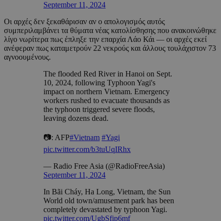
September 11, 2024
Οι αρχές δεν ξεκαθάρισαν αν ο απολογισμός αυτός
συμπεριλαμβάνει τα θύματα νέας κατολίσθησης που ανακοινώθηκε
λίγο νωρίτερα πως έπληξε την επαρχία Λάο Κάι — οι αρχές εκεί
ανέφεραν πως καταμετρούν 22 νεκρούς και άλλους τουλάχιστον 73
αγνοουμένους.
The flooded Red River in Hanoi on Sept.
10, 2024, following Typhoon Yagi's
impact on northern Vietnam. Emergency
workers rushed to evacuate thousands as
the typhoon triggered severe floods,
leaving dozens dead.
📷: AFP
#Vietnam
#Yagi
pic.twitter.com/b3tuUqIRhx
— Radio Free Asia (@RadioFreeAsia)
September 11, 2024
In Bãi Cháy, Ha Long, Vietnam, the Sun
World old town/amusement park has been
completely devastated by typhoon Yagi.
pic.twitter.com/UgbSfip6mf