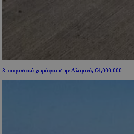
3 τουριστικά χωράφια στην Αλαμινό, €4,000,000