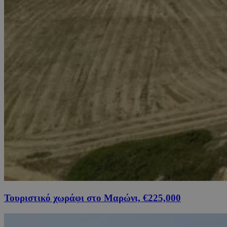
Τουριστικό χωράφι στο Μαρώνι, €225,000