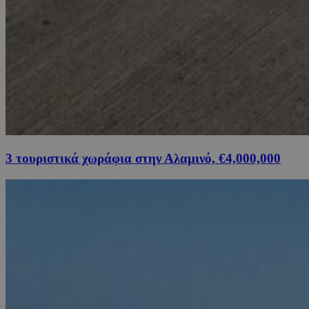
3 τουριστικά χωράφια στην Αλαμινό, €4,000,000