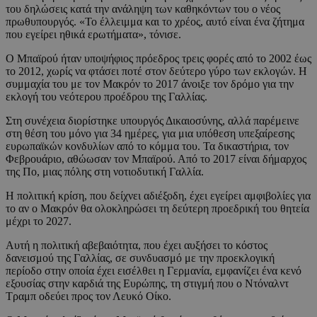
του δηλώσεις κατά την ανάληψη των καθηκόντων του ο νέος
πρωθυπουργός. «Το έλλειμμα και το χρέος, αυτό είναι ένα ζήτημα
που εγείρει ηθικά ερωτήματα», τόνισε.
Ο Μπαϊρού ήταν υποψήφιος πρόεδρος τρεις φορές από το 2002 έως
το 2012, χωρίς να φτάσει ποτέ στον δεύτερο γύρο των εκλογών. Η
συμμαχία του με τον Μακρόν το 2017 άνοιξε τον δρόμο για την
εκλογή του νεότερου προέδρου της Γαλλίας.
Στη συνέχεια διορίστηκε υπουργός Δικαιοσύνης, αλλά παρέμεινε
στη θέση του μόνο για 34 ημέρες, για μια υπόθεση υπεξαίρεσης
ευρωπαϊκών κονδυλίων από το κόμμα του. Τα δικαστήρια, τον
Φεβρουάριο, αθώωσαν τον Μπαϊρού. Από το 2017 είναι δήμαρχος
της Πο, μιας πόλης στη νοτιοδυτική Γαλλία.
Η πολιτική κρίση, που δείχνει αδιέξοδη, έχει εγείρει αμφιβολίες για
το αν ο Μακρόν θα ολοκληρώσει τη δεύτερη προεδρική του θητεία
μέχρι το 2027.
Αυτή η πολιτική αβεβαιότητα, που έχει αυξήσει το κόστος
δανεισμού της Γαλλίας, σε συνδυασμό με την προεκλογική
περίοδο στην οποία έχει εισέλθει η Γερμανία, εμφανίζει ένα κενό
εξουσίας στην καρδιά της Ευρώπης, τη στιγμή που ο Ντόναλντ
Τραμπ οδεύει προς τον Λευκό Οίκο.