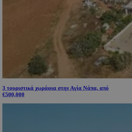
3 τουριστικά χωράφια στην Αγία Νάπα, από
€500,000