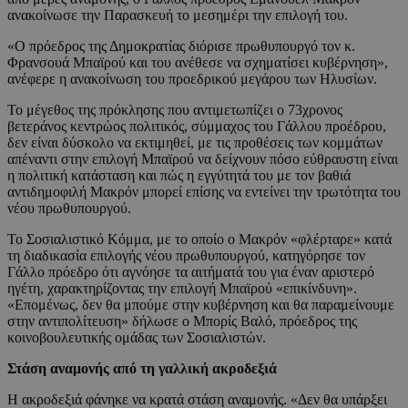
ανακοίνωσε την Παρασκευή το μεσημέρι την επιλογή του.
«Ο πρόεδρος της Δημοκρατίας διόρισε πρωθυπουργό τον κ.
Φρανσουά Μπαϊρού και του ανέθεσε να σχηματίσει κυβέρνηση»,
ανέφερε η ανακοίνωση του προεδρικού μεγάρου των Ηλυσίων.
Το μέγεθος της πρόκλησης που αντιμετωπίζει ο 73χρονος
βετεράνος κεντρώος πολιτικός, σύμμαχος του Γάλλου προέδρου,
δεν είναι δύσκολο να εκτιμηθεί, με τις προθέσεις των κομμάτων
απέναντι στην επιλογή Μπαϊρού να δείχνουν πόσο εύθραυστη είναι
η πολιτική κατάσταση και πώς η εγγύτητά του με τον βαθιά
αντιδημοφιλή Μακρόν μπορεί επίσης να εντείνει την τρωτότητα του
νέου πρωθυπουργού.
Το Σοσιαλιστικό Κόμμα, με το οποίο ο Μακρόν «φλέρταρε» κατά
τη διαδικασία επιλογής νέου πρωθυπουργού, κατηγόρησε τον
Γάλλο πρόεδρο ότι αγνόησε τα αιτήματά του για έναν αριστερό
ηγέτη, χαρακτηρίζοντας την επιλογή Μπαϊρού «επικίνδυνη».
«Επομένως, δεν θα μπούμε στην κυβέρνηση και θα παραμείνουμε
στην αντιπολίτευση» δήλωσε ο Μπορίς Βαλό, πρόεδρος της
κοινοβουλευτικής ομάδας των Σοσιαλιστών.
Στάση αναμονής από τη γαλλική ακροδεξιά
Η ακροδεξιά φάνηκε να κρατά στάση αναμονής. «Δεν θα υπάρξει