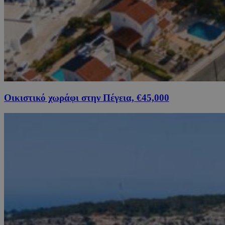
Οικιστικό χωράφι στην Πέγεια, €45,000