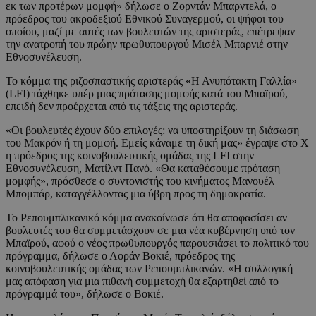
εκ των προτέρων μομφή» δήλωσε ο Ζορντάν Μπαρντελά, ο
πρόεδρος του ακροδεξιού Εθνικού Συναγερμού, οι ψήφοι του
οποίου, μαζί με αυτές των βουλευτών της αριστεράς, επέτρεψαν
την ανατροπή του πρώην πρωθυπουργού Μισέλ Μπαρνιέ στην
Εθνοσυνέλευση.
Το κόμμα της ριζοσπαστικής αριστεράς «Η Ανυπότακτη Γαλλία»
(LFI) τάχθηκε υπέρ μιας πρότασης μομφής κατά του Μπαϊρού,
επειδή δεν προέρχεται από τις τάξεις της αριστεράς.
«Οι βουλευτές έχουν δύο επιλογές: να υποστηρίξουν τη διάσωση
του Μακρόν ή τη μομφή. Εμείς κάναμε τη δική μας» έγραψε στο X
η πρόεδρος της κοινοβουλευτικής ομάδας της LFI στην
Εθνοσυνέλευση, Ματίλντ Πανό. «Θα καταθέσουμε πρόταση
μομφής», πρόσθεσε ο συντονιστής του κινήματος Μανουέλ
Μπομπάρ, καταγγέλλοντας μια ύβρη προς τη δημοκρατία.
Το Ρεπουμπλικανικό κόμμα ανακοίνωσε ότι θα αποφασίσει αν
βουλευτές του θα συμμετάσχουν σε μια νέα κυβέρνηση υπό τον
Μπαϊρού, αφού ο νέος πρωθυπουργός παρουσιάσει το πολιτικό του
πρόγραμμα, δήλωσε ο Λοράν Βοκιέ, πρόεδρος της
κοινοβουλευτικής ομάδας των Ρεπουμπλικανών. «Η συλλογική
μας απόφαση για μια πιθανή συμμετοχή θα εξαρτηθεί από το
πρόγραμμά του», δήλωσε ο Βοκιέ.