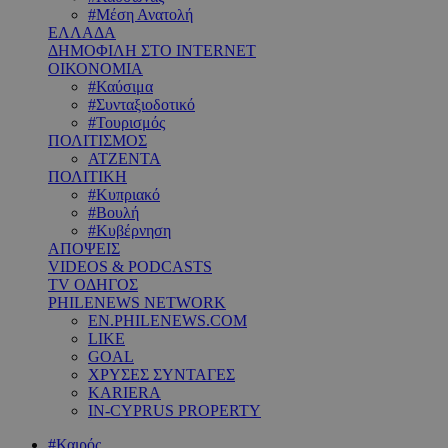
#Μέση Ανατολή
ΕΛΛΑΔΑ
ΔΗΜΟΦΙΛΗ ΣΤΟ INTERNET
ΟΙΚΟΝΟΜΙΑ
#Καύσιμα
#Συνταξιοδοτικό
#Τουρισμός
ΠΟΛΙΤΙΣΜΟΣ
ΑΤΖΕΝΤΑ
ΠΟΛΙΤΙΚΗ
#Κυπριακό
#Βουλή
#Κυβέρνηση
ΑΠΟΨΕΙΣ
VIDEOS & PODCASTS
TV ΟΔΗΓΟΣ
PHILENEWS NETWORK
EN.PHILENEWS.COM
LIKE
GOAL
ΧΡΥΣΕΣ ΣΥΝΤΑΓΕΣ
KARIERA
IN-CYPRUS PROPERTY
#Καιρός