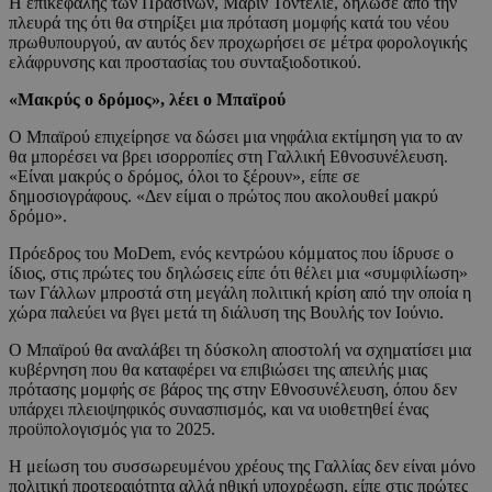
Η επικεφαλής των Πρασίνων, Μαρίν Τοντελιέ, δήλωσε από την
πλευρά της ότι θα στηρίξει μια πρόταση μομφής κατά του νέου
πρωθυπουργού, αν αυτός δεν προχωρήσει σε μέτρα φορολογικής
ελάφρυνσης και προστασίας του συνταξιοδοτικού.
«Μακρύς ο δρόμος», λέει ο Μπαϊρού
Ο Μπαϊρού επιχείρησε να δώσει μια νηφάλια εκτίμηση για το αν
θα μπορέσει να βρει ισορροπίες στη Γαλλική Εθνοσυνέλευση.
«Είναι μακρύς ο δρόμος, όλοι το ξέρουν», είπε σε
δημοσιογράφους. «Δεν είμαι ο πρώτος που ακολουθεί μακρύ
δρόμο».
Πρόεδρος του MoDem, ενός κεντρώου κόμματος που ίδρυσε ο
ίδιος, στις πρώτες του δηλώσεις είπε ότι θέλει μια «συμφιλίωση»
των Γάλλων μπροστά στη μεγάλη πολιτική κρίση από την οποία η
χώρα παλεύει να βγει μετά τη διάλυση της Βουλής τον Ιούνιο.
Ο Μπαϊρού θα αναλάβει τη δύσκολη αποστολή να σχηματίσει μια
κυβέρνηση που θα καταφέρει να επιβιώσει της απειλής μιας
πρότασης μομφής σε βάρος της στην Εθνοσυνέλευση, όπου δεν
υπάρχει πλειοψηφικός συνασπισμός, και να υιοθετηθεί ένας
προϋπολογισμός για το 2025.
Η μείωση του συσσωρευμένου χρέους της Γαλλίας δεν είναι μόνο
πολιτική προτεραιότητα αλλά ηθική υποχρέωση, είπε στις πρώτες