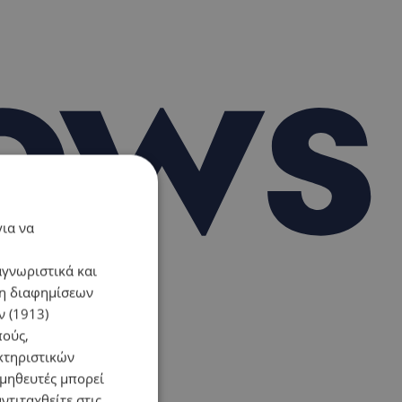
για να
αγνωριστικά και
ση διαφημίσεων
 (1913)
πούς,
κτηριστικών
ομηθευτές μπορεί
ντιταχθείτε στις