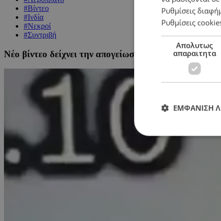
#Βίντεο
Ρυθμίσεις διαφή
#Ινδία
Ρυθμίσεις cookie
#Νεκροί
#Συντριβή
Απολυτως
απαραιτητα
Νέο βίντεο δείχνει την απογείωση και τη συντριβή τ
ΕΜΦΑΝΙΣΗ 