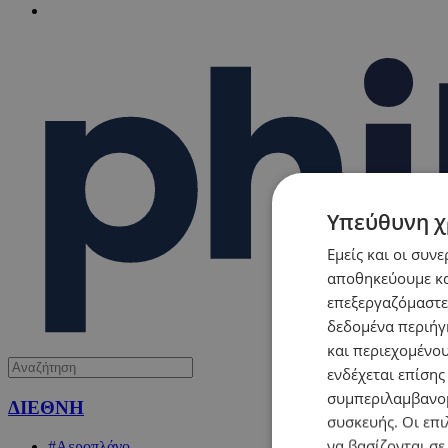
Υπεύθυνη χ
Εμείς και οι συν
αποθηκεύουμε κα
επεξεργαζόμαστε
δεδομένα περιήγη
και περιεχομένο
ενδέχεται επίσης
συμπεριλαμβανομ
ΔΙΕΘΝΗ
συσκευής. Οι επι
να βασίζονται σε
#Αεροπλάνο