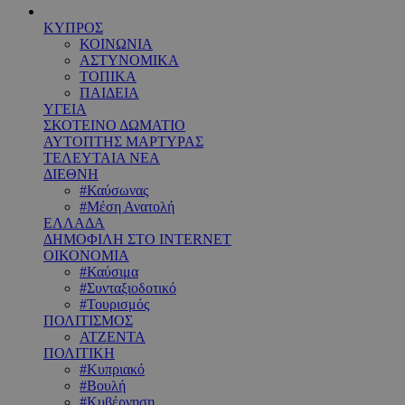
ΚΥΠΡΟΣ
ΚΟΙΝΩΝΙΑ
ΑΣΤΥΝΟΜΙΚΑ
ΤΟΠΙΚΑ
ΠΑΙΔΕΙΑ
ΥΓΕΙΑ
ΣΚΟΤΕΙΝΟ ΔΩΜΑΤΙΟ
ΑΥΤΟΠΤΗΣ ΜΑΡΤΥΡΑΣ
ΤΕΛΕΥΤΑΙΑ ΝΕΑ
ΔΙΕΘΝΗ
#Καύσωνας
#Μέση Ανατολή
ΕΛΛΑΔΑ
ΔΗΜΟΦΙΛΗ ΣΤΟ INTERNET
ΟΙΚΟΝΟΜΙΑ
#Καύσιμα
#Συνταξιοδοτικό
#Τουρισμός
ΠΟΛΙΤΙΣΜΟΣ
ΑΤΖΕΝΤΑ
ΠΟΛΙΤΙΚΗ
#Κυπριακό
#Βουλή
#Κυβέρνηση