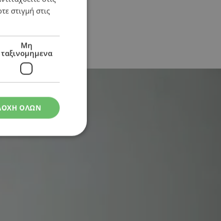
τε στιγμή στις
Μη
ταξινομημενα
ΔΟΧΗ ΟΛΩΝ