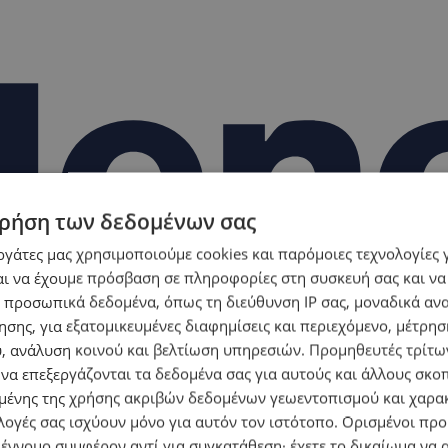
ρήση των δεδομένων σας
εργάτες μας χρησιμοποιούμε cookies και παρόμοιες τεχνολογίες 
ι να έχουμε πρόσβαση σε πληροφορίες στη συσκευή σας και να
 προσωπικά δεδομένα, όπως τη διεύθυνση IP σας, μοναδικά αν
σης, για εξατομικευμένες διαφημίσεις και περιεχόμενο, μέτρη
υ, ανάλυση κοινού και βελτίωση υπηρεσιών.
Προμηθευτές τρίτων
 να επεξεργάζονται τα δεδομένα σας για αυτούς και άλλους σκο
ένης της χρήσης ακριβών δεδομένων γεωεντοπισμού και χαρα
λογές σας ισχύουν μόνο για αυτόν τον ιστότοπο. Ορισμένοι πρ
 έννομο συμφέρον αντί για συγκατάθεση· έχετε το δικαίωμα να α