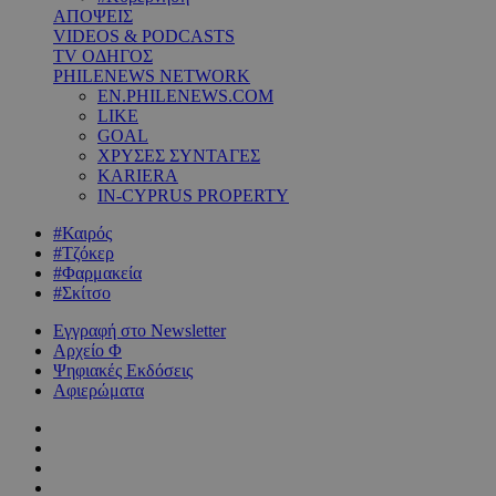
ΑΠΟΨΕΙΣ
VIDEOS & PODCASTS
TV ΟΔΗΓΟΣ
PHILENEWS NETWORK
EN.PHILENEWS.COM
LIKE
GOAL
ΧΡΥΣΕΣ ΣΥΝΤΑΓΕΣ
KARIERA
IN-CYPRUS PROPERTY
#Καιρός
#Τζόκερ
#Φαρμακεία
#Σκίτσο
Εγγραφή στο Newsletter
Αρχείο Φ
Ψηφιακές Εκδόσεις
Αφιερώματα