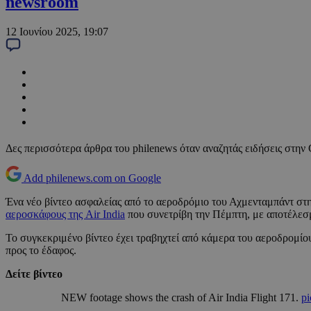
newsroom
12 Ιουνίου 2025, 19:07
Δες περισσότερα άρθρα του philenews όταν αναζητάς ειδήσεις στην
Add philenews.com on Google
Ένα νέο βίντεο ασφαλείας από το αεροδρόμιο του Αχμενταμπάντ στην
αεροσκάφους της Air India
που συνετρίβη την Πέμπτη, με αποτέλεσμ
Το συγκεκριμένο βίντεο έχει τραβηχτεί από κάμερα του αεροδρομίου 
προς το έδαφος.
Δείτε βίντεο
NEW footage shows the crash of Air India Flight 171.
p