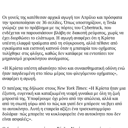
Οι γονείς της κατέθεσαν αρχικά αγωγή τον Απρίλιο και πρόσφατα
την τροποποίησαν σε 36 σελίδες. Όπως υποστηρίζουν, η Tesla
γνώριζε για το πρόβλημα με τις πόρτες του Cybertruck, που
ενδέχεται να παρουσιάσουν βλάβη σε διακοπή ρεύματος, χωρίς να
έχει διορθώσει το ελάττωμα. Η αγωγή αναφέρει ότι η Κρίστα
υπέστη ελαφρά τραύματα από τη σύγκρουση, αλλά πέθανε από
εγκαύματα και εισπνοή καπνού όταν η μπαταρία του οχήματος
τυλίχθηκε στις φλόγες, καθώς δεν κατάφερε να εντοπίσει τον
μηχανισμό χειροκίνητου ανοίγματος.
«Η Κρίστα υπέστη αδιανόητο πόνο και συναισθηματική οδύνη ενώ
ήταν παγιδευμένη στο πίσω μέρος του φλεγόμενου οχήματος»,
αναφέρει η αγωγή.
Ο πατέρας της δήλωσε στους
New York Times
: «Η Κρίστα ήταν μια
έξυπνη, ευγενική και καταξιωμένη νεαρή γυναίκα με όλη τη ζωή
μπροστά της. Υποφέρουμε όχι μόνο από την απώλεια, αλλά και
από τη σιωπή γύρω από το πώς και γιατί δεν μπόρεσε να βγει από
το αυτοκίνητο. Αυτή η εταιρεία αξίζει ένα τρισεκατομμύριο
δολάρια· πώς μπορείτε να κυκλοφορείτε ένα αυτοκίνητο που δεν
είναι ασφαλές;».