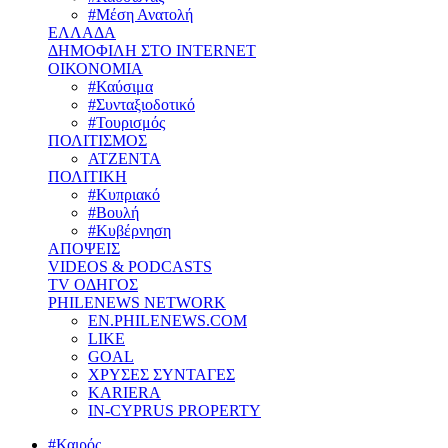
#Μέση Ανατολή
ΕΛΛΑΔΑ
ΔΗΜΟΦΙΛΗ ΣΤΟ INTERNET
ΟΙΚΟΝΟΜΙΑ
#Καύσιμα
#Συνταξιοδοτικό
#Τουρισμός
ΠΟΛΙΤΙΣΜΟΣ
ΑΤΖΕΝΤΑ
ΠΟΛΙΤΙΚΗ
#Κυπριακό
#Βουλή
#Κυβέρνηση
ΑΠΟΨΕΙΣ
VIDEOS & PODCASTS
TV ΟΔΗΓΟΣ
PHILENEWS NETWORK
EN.PHILENEWS.COM
LIKE
GOAL
ΧΡΥΣΕΣ ΣΥΝΤΑΓΕΣ
KARIERA
IN-CYPRUS PROPERTY
#Καιρός