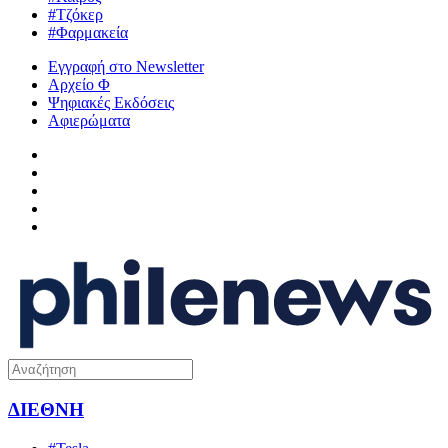
#Τζόκερ
#Φαρμακεία
Εγγραφή στο Newsletter
Αρχείο Φ
Ψηφιακές Εκδόσεις
Αφιερώματα
ΔΙΕΘΝΗ