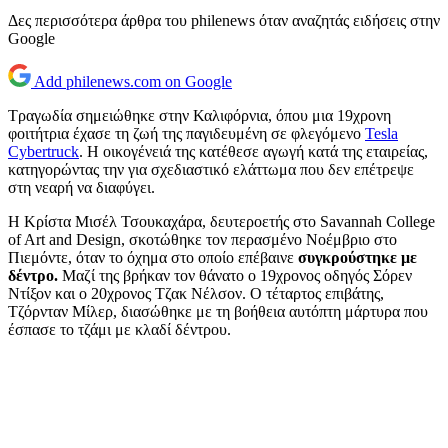
Δες περισσότερα άρθρα του philenews όταν αναζητάς ειδήσεις στην
Google
Add philenews.com on Google
Τραγωδία σημειώθηκε στην Καλιφόρνια, όπου μια 19χρονη
φοιτήτρια έχασε τη ζωή της παγιδευμένη σε φλεγόμενο
Tesla
Cybertruck
. Η οικογένειά της κατέθεσε αγωγή κατά της εταιρείας,
κατηγορώντας την για σχεδιαστικό ελάττωμα που δεν επέτρεψε
στη νεαρή να διαφύγει.
Η Κρίστα Μισέλ Τσουκαχάρα, δευτεροετής στο Savannah College
of Art and Design, σκοτώθηκε τον περασμένο Νοέμβριο στο
Πιεμόντε, όταν το όχημα στο οποίο επέβαινε
συγκρούστηκε με
δέντρο.
Μαζί της βρήκαν τον θάνατο ο 19χρονος οδηγός Σόρεν
Ντίξον και ο 20χρονος Τζακ Νέλσον. Ο τέταρτος επιβάτης,
Τζόρνταν Μίλερ, διασώθηκε με τη βοήθεια αυτόπτη μάρτυρα που
έσπασε το τζάμι με κλαδί δέντρου.