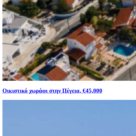
Οικιστικό χωράφι στην Πέγεια, €45,000