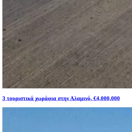
3 τουριστικά χωράφια στην Αλαμινό, €4,000,000