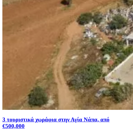
3 τουριστικά χωράφια στην Αγία Νάπα, από
€500,000