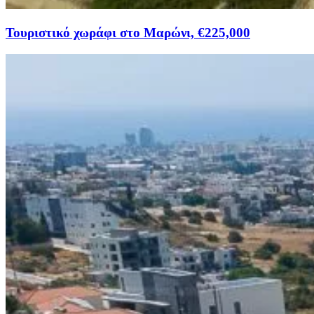
Τουριστικό χωράφι στο Μαρώνι, €225,000