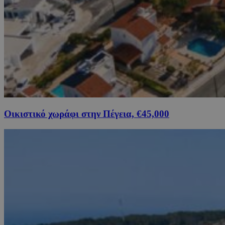
Οικιστικό χωράφι στην Πέγεια, €45,000