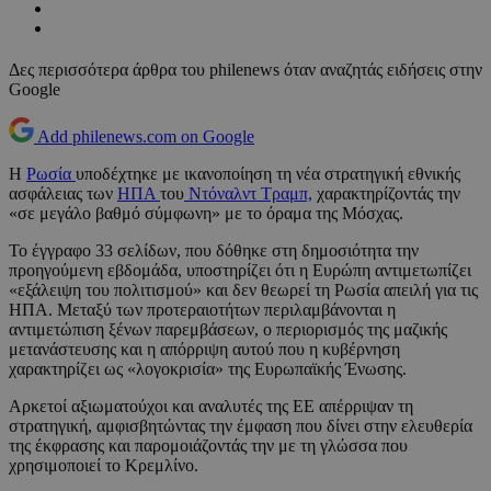
Δες περισσότερα άρθρα του philenews όταν αναζητάς ειδήσεις στην
Google
Add philenews.com on Google
Η
Ρωσία
υποδέχτηκε με ικανοποίηση τη νέα στρατηγική εθνικής
ασφάλειας των
ΗΠΑ
του
Ντόναλντ Τραμπ,
χαρακτηρίζοντάς την
«σε μεγάλο βαθμό σύμφωνη» με το όραμα της Μόσχας.
Το έγγραφο 33 σελίδων, που δόθηκε στη δημοσιότητα την
προηγούμενη εβδομάδα, υποστηρίζει ότι η Ευρώπη αντιμετωπίζει
«εξάλειψη του πολιτισμού» και δεν θεωρεί τη Ρωσία απειλή για τις
ΗΠΑ. Μεταξύ των προτεραιοτήτων περιλαμβάνονται η
αντιμετώπιση ξένων παρεμβάσεων, ο περιορισμός της μαζικής
μετανάστευσης και η απόρριψη αυτού που η κυβέρνηση
χαρακτηρίζει ως «λογοκρισία» της Ευρωπαϊκής Ένωσης.
Αρκετοί αξιωματούχοι και αναλυτές της ΕΕ απέρριψαν τη
στρατηγική, αμφισβητώντας την έμφαση που δίνει στην ελευθερία
της έκφρασης και παρομοιάζοντάς την με τη γλώσσα που
χρησιμοποιεί το Κρεμλίνο.