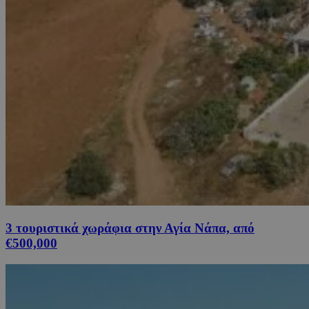
3 τουριστικά χωράφια στην Αγία Νάπα, από
€500,000