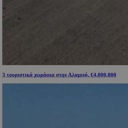
3 τουριστικά χωράφια στην Αλαμινό, €4,000,000