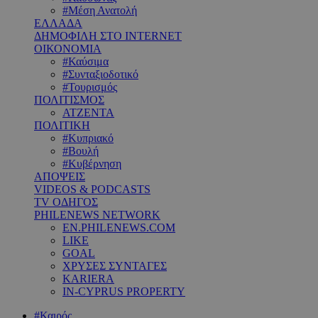
#Μέση Ανατολή
ΕΛΛΑΔΑ
ΔΗΜΟΦΙΛΗ ΣΤΟ INTERNET
ΟΙΚΟΝΟΜΙΑ
#Καύσιμα
#Συνταξιοδοτικό
#Τουρισμός
ΠΟΛΙΤΙΣΜΟΣ
ΑΤΖΕΝΤΑ
ΠΟΛΙΤΙΚΗ
#Κυπριακό
#Βουλή
#Κυβέρνηση
ΑΠΟΨΕΙΣ
VIDEOS & PODCASTS
TV ΟΔΗΓΟΣ
PHILENEWS NETWORK
EN.PHILENEWS.COM
LIKE
GOAL
ΧΡΥΣΕΣ ΣΥΝΤΑΓΕΣ
KARIERA
IN-CYPRUS PROPERTY
#Καιρός