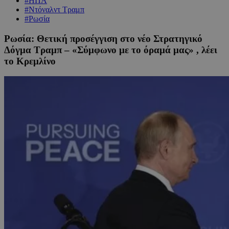
#ΗΠΑ
#Ντόναλντ Τραμπ
#Ρωσία
Ρωσία: Θετική προσέγγιση στο νέο Στρατηγικό
Δόγμα Τραμπ – «Σύμφωνο με το όραμά μας» , λέει
το Κρεμλίνο