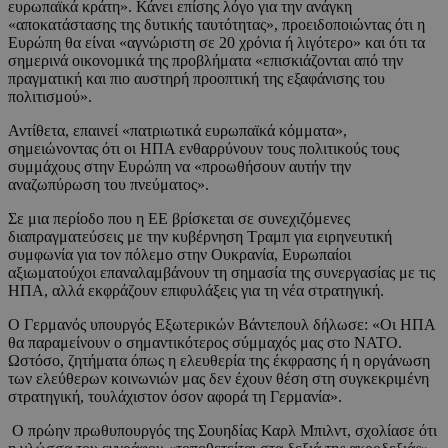
ευρωπαϊκά κράτη». Κάνει επίσης λόγο για την ανάγκη
«αποκατάστασης της δυτικής ταυτότητας», προειδοποιώντας ότι η
Ευρώπη θα είναι «αγνώριστη σε 20 χρόνια ή λιγότερο» και ότι τα
σημερινά οικονομικά της προβλήματα «επισκιάζονται από την
πραγματική και πιο αυστηρή προοπτική της εξαφάνισης του
πολιτισμού».
Αντίθετα, επαινεί «πατριωτικά ευρωπαϊκά κόμματα»,
σημειώνοντας ότι οι ΗΠΑ ενθαρρύνουν τους πολιτικούς τους
συμμάχους στην Ευρώπη να «προωθήσουν αυτήν την
αναζωπύρωση του πνεύματος».
Σε μια περίοδο που η ΕΕ βρίσκεται σε συνεχιζόμενες
διαπραγματεύσεις με την κυβέρνηση Τραμπ για ειρηνευτική
συμφωνία για τον πόλεμο στην Ουκρανία, Ευρωπαίοι
αξιωματούχοι επαναλαμβάνουν τη σημασία της συνεργασίας με τις
ΗΠΑ, αλλά εκφράζουν επιφυλάξεις για τη νέα στρατηγική.
Ο Γερμανός υπουργός Εξωτερικών Βάντεπουλ δήλωσε: «Οι ΗΠΑ
θα παραμείνουν ο σημαντικότερος σύμμαχός μας στο ΝΑΤΟ.
Ωστόσο, ζητήματα όπως η ελευθερία της έκφρασης ή η οργάνωση
των ελεύθερων κοινωνιών μας δεν έχουν θέση στη συγκεκριμένη
στρατηγική, τουλάχιστον όσον αφορά τη Γερμανία».
Ο πρώην πρωθυπουργός της Σουηδίας Καρλ Μπιλντ, σχολίασε ότι