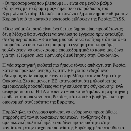
«Οι προσαρμογές που βλέπουμε… είναι σε μεγάλο βαθμό
σύμφωνες με το όραμά μας» δήλωσε ο εκπρόσωπος του
Κρεμλίνου Ντμίτρι Πεσκόφ σε συνέντευξη που δημοσιεύθηκε την
Κυριακή από το κρατικό πρακτορείο ειδήσεων της Ρωσίας TASS.
«Θεωρούμε ότι αυτό είναι ένα θετικό βήμα» είπε, προσθέτοντας
ότι η Μόσχα θα συνεχίσει να αναλύει το έγγραφο πριν καταλήξει
σε συμπεράσματα. «Και ίσως μπορούμε να ελπίζουμε ότι αυτό θα
μπορούσε να αποτελέσει μια μέτρια εγγύηση ότι μπορούμε,
τουλάχιστον, να συνεχίσουμε εποικοδομητικά το κοινό μας έργο
για την εξεύρεση μιας ειρηνικής διευθέτησης στην Ουκρανία».
Η νέα στρατηγική υιοθετεί πιο ήπιους τόνους απέναντι στη Ρωσία,
κάτι που προκαλεί ανησυχίες στην ΕΕ για το ενδεχόμενο
αδυναμίας αντίδρασης απέναντι στην Μόσχα στον πόλεμο στην
Ουκρανία. Στο κείμενο, η ΕΕ κατηγορείται ότι μπλοκάρει τις
αμερικανικές προσπάθειες για την επίλυση της σύγκρουσης, ενώ
αναφέρεται ότι οι ΗΠΑ πρέπει να «αποκαταστήσουν τη στρατηγική
σταθερότητα απέναντι στη Ρωσία», κάτι που θα βοηθήσει και την
οικονομική σταθερότητα της Ευρώπης.
Παράλληλα, το έγγραφο φαίνεται να ενθαρρύνει προσπάθειες
επιρροής επί των ευρωπαϊκών πολιτικών, τονίζοντας ότι η
αμερικανική πολιτική πρέπει να δίνει προτεραιότητα στην
«αντίσταση στην τρέχουσα πορεία της Ευρώπης μέσα στα ίδια τα