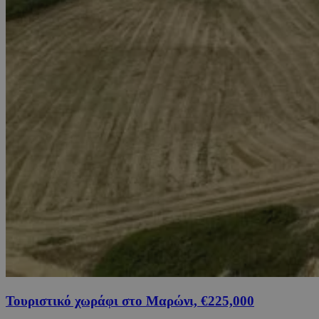
Τουριστικό χωράφι στο Μαρώνι, €225,000