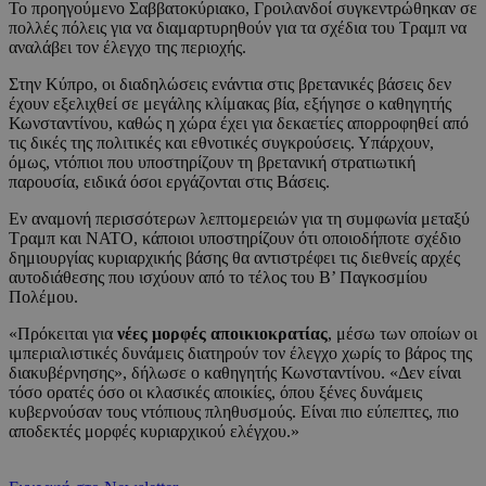
Το προηγούμενο Σαββατοκύριακο, Γροιλανδοί συγκεντρώθηκαν σε
πολλές πόλεις για να διαμαρτυρηθούν για τα σχέδια του Τραμπ να
αναλάβει τον έλεγχο της περιοχής.
Στην Κύπρο, οι διαδηλώσεις ενάντια στις βρετανικές βάσεις δεν
έχουν εξελιχθεί σε μεγάλης κλίμακας βία, εξήγησε ο καθηγητής
Κωνσταντίνου, καθώς η χώρα έχει για δεκαετίες απορροφηθεί από
τις δικές της πολιτικές και εθνοτικές συγκρούσεις. Υπάρχουν,
όμως, ντόπιοι που υποστηρίζουν τη βρετανική στρατιωτική
παρουσία, ειδικά όσοι εργάζονται στις Βάσεις.
Εν αναμονή περισσότερων λεπτομερειών για τη συμφωνία μεταξύ
Τραμπ και ΝΑΤΟ, κάποιοι υποστηρίζουν ότι οποιοδήποτε σχέδιο
δημιουργίας κυριαρχικής βάσης θα αντιστρέφει τις διεθνείς αρχές
αυτοδιάθεσης που ισχύουν από το τέλος του Β’ Παγκοσμίου
Πολέμου.
«Πρόκειται για
νέες μορφές αποικιοκρατίας
, μέσω των οποίων οι
ιμπεριαλιστικές δυνάμεις διατηρούν τον έλεγχο χωρίς το βάρος της
διακυβέρνησης», δήλωσε ο καθηγητής Κωνσταντίνου. «Δεν είναι
τόσο ορατές όσο οι κλασικές αποικίες, όπου ξένες δυνάμεις
κυβερνούσαν τους ντόπιους πληθυσμούς. Είναι πιο εύπεπτες, πιο
αποδεκτές μορφές κυριαρχικού ελέγχου.»