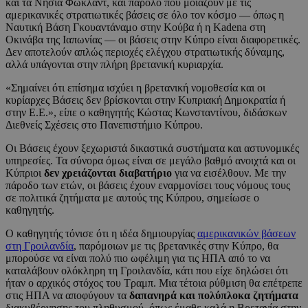
και τα Νησιά Φώκλαντ, και παρόλο που μοιάζουν με τις
αμερικανικές στρατιωτικές βάσεις σε όλο τον κόσμο — όπως η
Ναυτική Βάση Γκουαντάναμο στην Κούβα ή η Kadena στη
Οκινάβα της Ιαπωνίας — οι βάσεις στην Κύπρο είναι διαφορετικές.
Δεν αποτελούν απλώς περιοχές ελέγχου στρατιωτικής δύναμης,
αλλά υπάγονται στην πλήρη βρετανική κυριαρχία.
«Σημαίνει ότι επίσημα ισχύει η βρετανική νομοθεσία και οι
κυρίαρχες Βάσεις δεν βρίσκονται στην Κυπριακή Δημοκρατία ή
στην Ε.Ε.», είπε ο καθηγητής Κώστας Κωνσταντίνου, διδάσκων
Διεθνείς Σχέσεις στο Πανεπιστήμιο Κύπρου.
Οι Βάσεις έχουν ξεχωριστά δικαστικά συστήματα και αστυνομικές
υπηρεσίες. Τα σύνορα όμως είναι σε μεγάλο βαθμό ανοιχτά και οι
Κύπριοι
δεν χρειάζονται διαβατήριο
για να εισέλθουν. Με την
πάροδο των ετών, οι βάσεις έχουν εναρμονίσει τους νόμους τους
σε πολιτικά ζητήματα με αυτούς της Κύπρου, σημείωσε ο
καθηγητής.
Ο καθηγητής τόνισε ότι η ιδέα δημιουργίας
αμερικανικών βάσεων
στη Γροιλανδία
, παρόμοιων με τις βρετανικές στην Κύπρο, θα
μπορούσε να είναι πολύ πιο ωφέλιμη για τις ΗΠΑ από το να
καταλάβουν ολόκληρη τη Γροιλανδία, κάτι που είχε δηλώσει ότι
ήταν ο αρχικός στόχος του Τραμπ. Μια τέτοια ρύθμιση θα επέτρεπε
στις ΗΠΑ να αποφύγουν τα
δαπανηρά και πολύπλοκα ζητήματα
διακυβέρνησης του πληθυσμού, όπως έμαθε καλά η Βρετανία στην