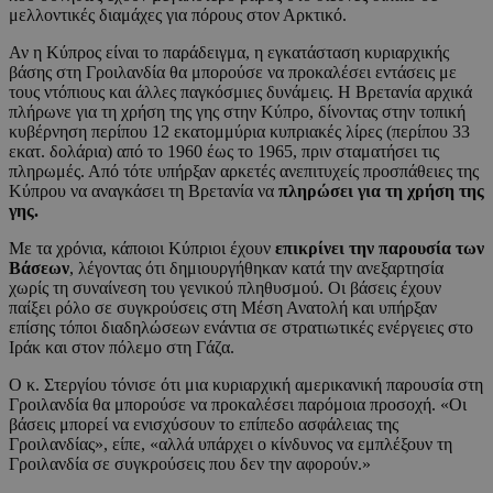
μελλοντικές διαμάχες για πόρους στον Αρκτικό.
Αν η Κύπρος είναι το παράδειγμα, η εγκατάσταση κυριαρχικής
βάσης στη Γροιλανδία θα μπορούσε να προκαλέσει εντάσεις με
τους ντόπιους και άλλες παγκόσμιες δυνάμεις. Η Βρετανία αρχικά
πλήρωνε για τη χρήση της γης στην Κύπρο, δίνοντας στην τοπική
κυβέρνηση περίπου 12 εκατομμύρια κυπριακές λίρες (περίπου 33
εκατ. δολάρια) από το 1960 έως το 1965, πριν σταματήσει τις
πληρωμές. Από τότε υπήρξαν αρκετές ανεπιτυχείς προσπάθειες της
Κύπρου να αναγκάσει τη Βρετανία να
πληρώσει για τη χρήση της
γης.
Με τα χρόνια, κάποιοι Κύπριοι έχουν
επικρίνει την παρουσία των
Βάσεων
, λέγοντας ότι δημιουργήθηκαν κατά την ανεξαρτησία
χωρίς τη συναίνεση του γενικού πληθυσμού. Οι βάσεις έχουν
παίξει ρόλο σε συγκρούσεις στη Μέση Ανατολή και υπήρξαν
επίσης τόποι διαδηλώσεων ενάντια σε στρατιωτικές ενέργειες στο
Ιράκ και στον πόλεμο στη Γάζα.
Ο κ. Στεργίου τόνισε ότι μια κυριαρχική αμερικανική παρουσία στη
Γροιλανδία θα μπορούσε να προκαλέσει παρόμοια προσοχή. «Οι
βάσεις μπορεί να ενισχύσουν το επίπεδο ασφάλειας της
Γροιλανδίας», είπε, «αλλά υπάρχει ο κίνδυνος να εμπλέξουν τη
Γροιλανδία σε συγκρούσεις που δεν την αφορούν.»