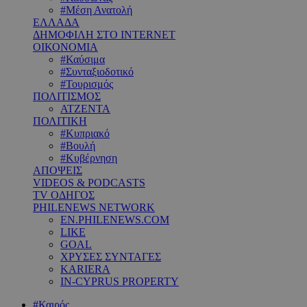
#Μέση Ανατολή
ΕΛΛΑΔΑ
ΔΗΜΟΦΙΛΗ ΣΤΟ INTERNET
ΟΙΚΟΝΟΜΙΑ
#Καύσιμα
#Συνταξιοδοτικό
#Τουρισμός
ΠΟΛΙΤΙΣΜΟΣ
ΑΤΖΕΝΤΑ
ΠΟΛΙΤΙΚΗ
#Κυπριακό
#Βουλή
#Κυβέρνηση
ΑΠΟΨΕΙΣ
VIDEOS & PODCASTS
TV ΟΔΗΓΟΣ
PHILENEWS NETWORK
EN.PHILENEWS.COM
LIKE
GOAL
ΧΡΥΣΕΣ ΣΥΝΤΑΓΕΣ
KARIERA
IN-CYPRUS PROPERTY
#Καιρός