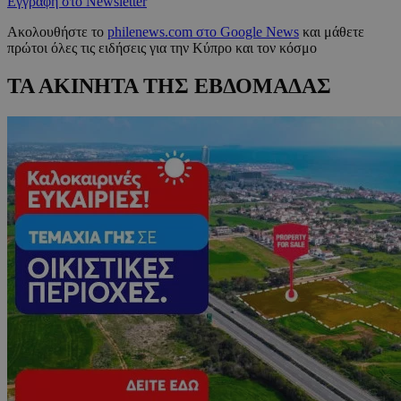
Εγγραφή στο Newsletter
Ακολουθήστε το
philenews.com στο Google News
και μάθετε
πρώτοι όλες τις ειδήσεις για την Κύπρο και τον κόσμο
ΤΑ ΑΚΙΝΗΤΑ ΤΗΣ ΕΒΔΟΜΑΔΑΣ