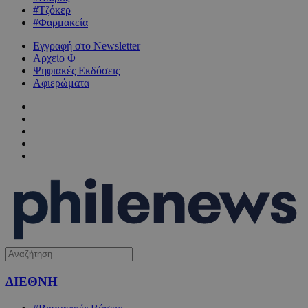
#Τζόκερ
#Φαρμακεία
Εγγραφή στο Newsletter
Αρχείο Φ
Ψηφιακές Εκδόσεις
Αφιερώματα
ΔΙΕΘΝΗ