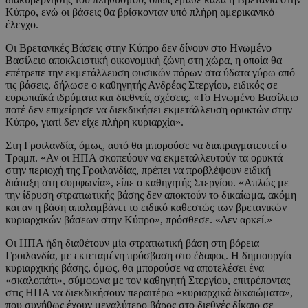
Κύπρο, ενώ οι βάσεις θα βρίσκονταν υπό πλήρη αμερικανικό
έλεγχο.
Οι Βρετανικές Βάσεις στην Κύπρο δεν δίνουν στο Ηνωμένο
Βασίλειο αποκλειστική οικονομική ζώνη στη χώρα, η οποία θα
επέτρεπε την εκμετάλλευση φυσικών πόρων στα ύδατα γύρω από
τις βάσεις, δήλωσε ο καθηγητής Ανδρέας Στεργίου, ειδικός σε
ευρωπαϊκά ιδρύματα και διεθνείς σχέσεις. «Το Ηνωμένο Βασίλειο
ποτέ δεν επιχείρησε να διεκδικήσει εκμετάλλευση ορυκτών στην
Κύπρο, γιατί δεν είχε πλήρη κυριαρχία».
Στη Γροιλανδία, όμως, αυτό θα μπορούσε να διαπραγματευτεί ο
Τραμπ. «Αν οι ΗΠΑ σκοπεύουν να εκμεταλλευτούν τα ορυκτά
στην περιοχή της Γροιλανδίας, πρέπει να προβλέψουν ειδική
διάταξη στη συμφωνία», είπε ο καθηγητής Στεργίου. «Απλώς με
την ίδρυση στρατιωτικής βάσης δεν αποκτούν το δικαίωμα, ακόμη
και αν η βάση απολαμβάνει το ειδικό καθεστώς των βρετανικών
κυριαρχικών βάσεων στην Κύπρο», πρόσθεσε. «Δεν αρκεί.»
Οι ΗΠΑ ήδη διαθέτουν μία στρατιωτική βάση στη βόρεια
Γροιλανδία, με εκτεταμένη πρόσβαση στο έδαφος. Η δημιουργία
κυριαρχικής βάσης, όμως, θα μπορούσε να αποτελέσει ένα
«σκαλοπάτι», σύμφωνα με τον καθηγητή Στεργίου, επιτρέποντας
στις ΗΠΑ να διεκδικήσουν περαιτέρω «κυριαρχικά δικαιώματα»,
που συνήθως έχουν μεγαλύτερο βάρος στο διεθνές δίκαιο σε