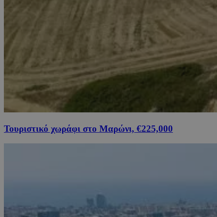
Τουριστικό χωράφι στο Μαρώνι, €225,000