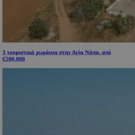
3 τουριστικά χωράφια στην Αγία Νάπα, από
€500,000