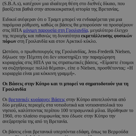
(S.B.A.s), κατέχουν μια ιδιαίτερη θέση στο διεθνές δίκαιο, που
βασίζεται βαθιά στην αποικιοκρατική ιστορία της Βρετανίας.
Ειδικοί ανέφεραν ότι ο Τραμπ μπορεί να ενδιαφέρεται για μια
παρόμοια ρύθμιση, καθώς οι βάσεις θα μπορούσαν να προσφέρουν
στις ΗΠΑ
μόνιμη παρουσία στη Γροιλανδία,
μεγαλύτερο έλεγχο
της περιοχής και πιθανώς τη δυνατότητα
εκμετάλλευσης φυσικών
πόρων
στη Γροιλανδία και στον Αρκτικό κύκλο.
Ωστόσο, ο πρωθυπουργός της Γροιλανδίας, Jens-Frederik Nielsen,
δήλωσε την Πέμπτη ότι δεν υποστηρίζει την παραχώρηση
κυριαρχίας στις ΗΠΑ για τις στρατιωτικές βάσεις. «Είμαστε έτοιμοι
να συζητήσουμε πολλά θέματα», είπε ο Nielsen, προσθέτοντας: «Η
κυριαρχία είναι μια κόκκινη γραμμή».
Οι Βάσεις στην Κύπρο και τι μπορεί να σηματοδοτούν για τη
Γροιλανδία
Οι
βρετανικές κυρίαρχες Βάσεις
στην Κύπρο αποτελούνται από
δύο μεγάλες περιοχές στα νοτιοδυτικά και νοτιοανατολικά του
νησιού, καλύπτοντας περίπου 100 τετραγωνικά μίλια. Ιδρύθηκαν το
1960, στο πλαίσιο συμφωνίας που έδωσε στην Κύπρο την
ανεξαρτησία της από τη Βρετανία.
Οι βάσεις είναι βρετανικά υπερπόντια εδάφη, όπως τα Βερμούδα