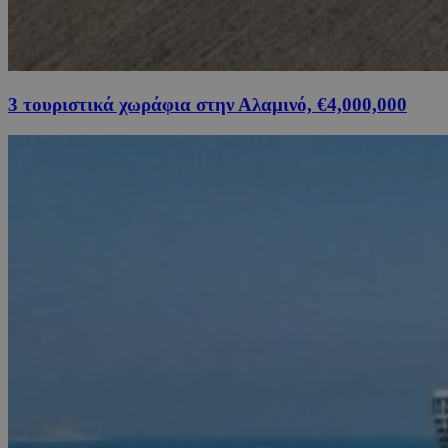
3 τουριστικά χωράφια στην Αλαμινό, €4,000,000