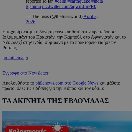
reported so far.
#delhi
#earthquake
#india
#jammu
pic.twitter.com/6qwmJfnPR0
— The fusis (@thefusisworld)
April 3,
2026
Η ισχυρή σεισμική δόνηση έγινε αισθητή στην πρωτεύουσα
Ισλαμαμπάντ του Πακιστάν, την Καμπούλ στο Αφγανιστάν και το
Νέο Δελχί στην Ινδία, σύμφωνα με το πρακτορείο ειδήσεων
Ρόιτερς.
protothema.gr
Εγγραφή στο Newsletter
Ακολουθήστε το
philenews.com στο Google News
και μάθετε
πρώτοι όλες τις ειδήσεις για την Κύπρο και τον κόσμο
ΤΑ ΑΚΙΝΗΤΑ ΤΗΣ ΕΒΔΟΜΑΔΑΣ