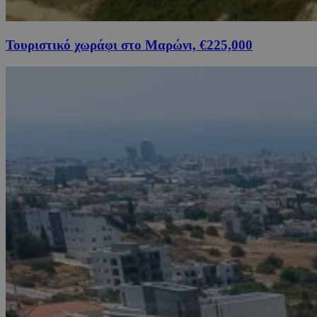
Τουριστικό χωράφι στο Μαρώνι, €225,000