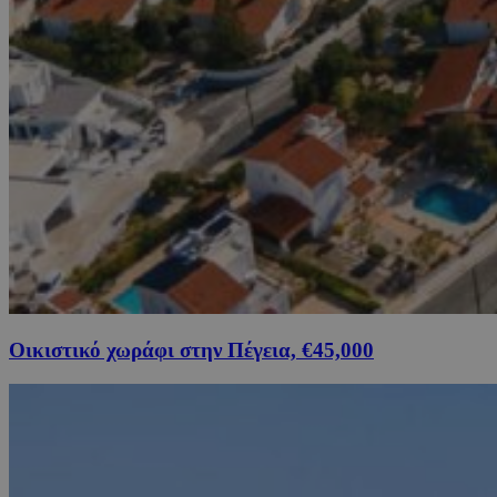
Οικιστικό χωράφι στην Πέγεια, €45,000