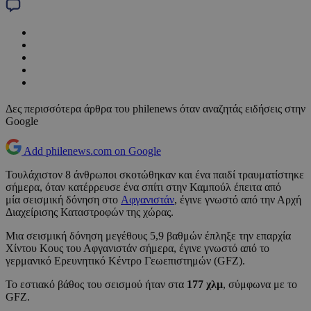
Δες περισσότερα άρθρα του philenews όταν αναζητάς ειδήσεις στην
Google
Add philenews.com on Google
Τουλάχιστον 8 άνθρωποι σκοτώθηκαν και ένα παιδί τραυματίστηκε
σήμερα, όταν κατέρρευσε ένα σπίτι στην Καμπούλ έπειτα από
μία σεισμική δόνηση στο
Αφγανιστάν
, έγινε γνωστό από την Αρχή
Διαχείρισης Καταστροφών της χώρας.
Μια σεισμική δόνηση μεγέθους 5,9 βαθμών έπληξε την επαρχία
Χίντου Κους του Αφγανιστάν σήμερα, έγινε γνωστό από το
γερμανικό Ερευνητικό Κέντρο Γεωεπιστημών (GFZ).
Το εστιακό βάθος του σεισμού ήταν στα
177 χλμ
, σύμφωνα με το
GFZ.