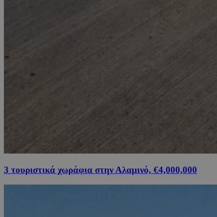
3 τουριστικά χωράφια στην Αλαμινό, €4,000,000