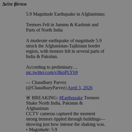
Δείτε βίντεο
5.9 Magnitude Earthquake in Afghanistan;
Tremors Felt in Jammu & Kashmir and
Parts of North India
A moderate earthquake of magnitude 5.9
struck the Afghanistan-Tajikistan border
region, with tremors felt in several parts of
India & Paksitan.
According to preliminary…
pic.twitter.com/vJlkpPLYh9
— Chaudhary Parvez
(@ChaudharyParvez)
April 3, 2026
🚨 BREAKING:
#Earthquake
Tremors
Shake North India, Pakistan &
Afghanistan
CCTV cameras captured the moment
strong tremors rippled through buildings—
showing just how intense the shaking was.
• Magnitude: 5.9