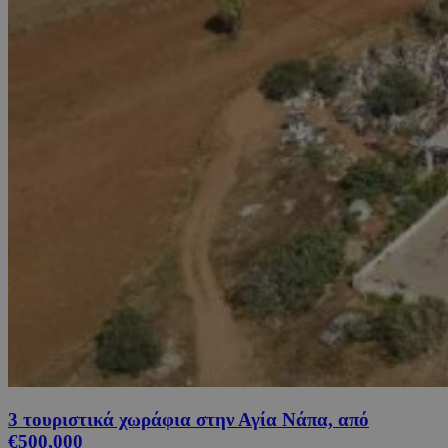
3 τουριστικά χωράφια στην Αγία Νάπα, από
€500,000