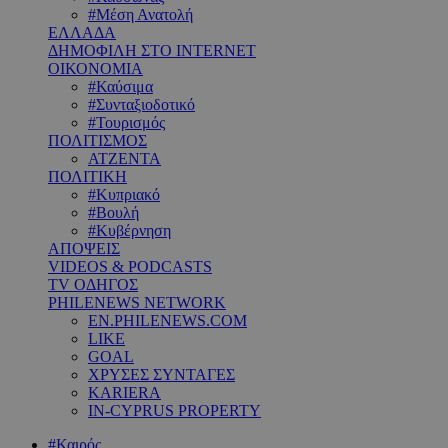
#Μέση Ανατολή
ΕΛΛΑΔΑ
ΔΗΜΟΦΙΛΗ ΣΤΟ INTERNET
ΟΙΚΟΝΟΜΙΑ
#Καύσιμα
#Συνταξιοδοτικό
#Τουρισμός
ΠΟΛΙΤΙΣΜΟΣ
ΑΤΖΕΝΤΑ
ΠΟΛΙΤΙΚΗ
#Κυπριακό
#Βουλή
#Κυβέρνηση
ΑΠΟΨΕΙΣ
VIDEOS & PODCASTS
TV ΟΔΗΓΟΣ
PHILENEWS NETWORK
EN.PHILENEWS.COM
LIKE
GOAL
ΧΡΥΣΕΣ ΣΥΝΤΑΓΕΣ
KARIERA
IN-CYPRUS PROPERTY
#Καιρός