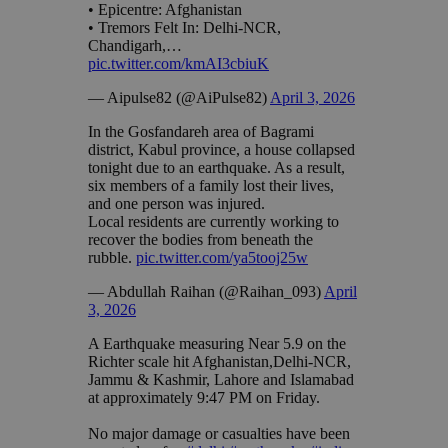
• Epicentre: Afghanistan
• Tremors Felt In: Delhi-NCR,
Chandigarh,…
pic.twitter.com/kmAI3cbiuK
— Aipulse82 (@AiPulse82)
April 3, 2026
In the Gosfandareh area of Bagrami
district, Kabul province, a house collapsed
tonight due to an earthquake. As a result,
six members of a family lost their lives,
and one person was injured.
Local residents are currently working to
recover the bodies from beneath the
rubble.
pic.twitter.com/ya5tooj25w
— Abdullah Raihan (@Raihan_093)
April
3, 2026
A Earthquake measuring Near 5.9 on the
Richter scale hit Afghanistan,Delhi-NCR,
Jammu & Kashmir, Lahore and Islamabad
at approximately 9:47 PM on Friday.
No major damage or casualties have been