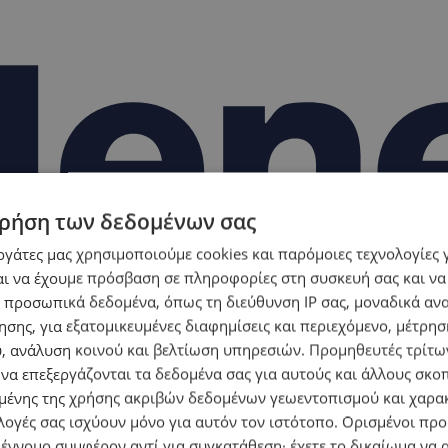
ρήση των δεδομένων σας
εργάτες μας χρησιμοποιούμε cookies και παρόμοιες τεχνολογίες 
ι να έχουμε πρόσβαση σε πληροφορίες στη συσκευή σας και να
 προσωπικά δεδομένα, όπως τη διεύθυνση IP σας, μοναδικά αν
σης, για εξατομικευμένες διαφημίσεις και περιεχόμενο, μέτρη
υ, ανάλυση κοινού και βελτίωση υπηρεσιών.
Προμηθευτές τρίτων
 να επεξεργάζονται τα δεδομένα σας για αυτούς και άλλους σκο
ένης της χρήσης ακριβών δεδομένων γεωεντοπισμού και χαρα
λογές σας ισχύουν μόνο για αυτόν τον ιστότοπο. Ορισμένοι πρ
 έννομο συμφέρον αντί για συγκατάθεση· έχετε το δικαίωμα να α