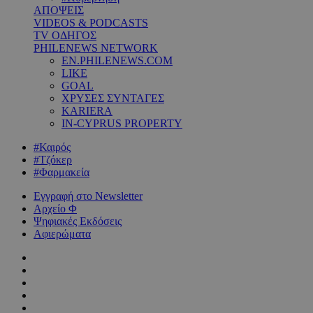
ΑΠΟΨΕΙΣ
VIDEOS & PODCASTS
TV ΟΔΗΓΟΣ
PHILENEWS NETWORK
EN.PHILENEWS.COM
LIKE
GOAL
ΧΡΥΣΕΣ ΣΥΝΤΑΓΕΣ
KARIERA
IN-CYPRUS PROPERTY
#Καιρός
#Τζόκερ
#Φαρμακεία
Εγγραφή στο Newsletter
Αρχείο Φ
Ψηφιακές Εκδόσεις
Αφιερώματα