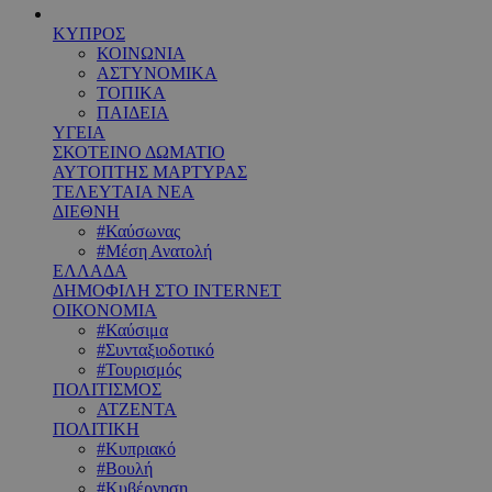
ΚΥΠΡΟΣ
ΚΟΙΝΩΝΙΑ
ΑΣΤΥΝΟΜΙΚΑ
ΤΟΠΙΚΑ
ΠΑΙΔΕΙΑ
ΥΓΕΙΑ
ΣΚΟΤΕΙΝΟ ΔΩΜΑΤΙΟ
ΑΥΤΟΠΤΗΣ ΜΑΡΤΥΡΑΣ
ΤΕΛΕΥΤΑΙΑ ΝΕΑ
ΔΙΕΘΝΗ
#Καύσωνας
#Μέση Ανατολή
ΕΛΛΑΔΑ
ΔΗΜΟΦΙΛΗ ΣΤΟ INTERNET
ΟΙΚΟΝΟΜΙΑ
#Καύσιμα
#Συνταξιοδοτικό
#Τουρισμός
ΠΟΛΙΤΙΣΜΟΣ
ΑΤΖΕΝΤΑ
ΠΟΛΙΤΙΚΗ
#Κυπριακό
#Βουλή
#Κυβέρνηση