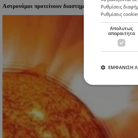
Αστρονόμοι προτείνουν διαστημικούς «αερόσακους» γ
Ρυθμίσεις διαφή
Ρυθμίσεις cookie
Απολυτως
απαραιτητα
ΕΜΦΑΝΙΣΗ 