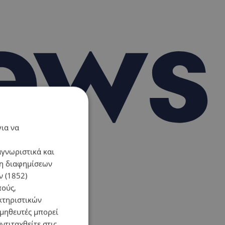
για να
αγνωριστικά και
ση διαφημίσεων
 (1852)
πούς,
κτηριστικών
ομηθευτές μπορεί
ντιταχθείτε στις