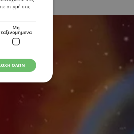
τε στιγμή στις
Μη
ταξινομημενα
ΔΟΧΗ ΟΛΩΝ