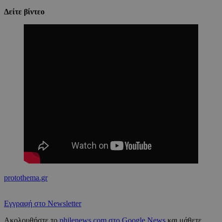
Δείτε βίντεο
protothema.gr
Εγγραφή στο Newsletter
Ακολουθήστε το
philenews.com στο Google News
και μάθετε