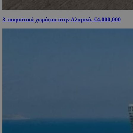
3 τουριστικά χωράφια στην Αλαμινό, €4,000,000