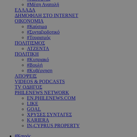
#Μέση Ανατολή
ΕΛΛΑΔΑ
ΔΗΜΟΦΙΛΗ ΣΤΟ INTERNET
ΟΙΚΟΝΟΜΙΑ
#Καύσιμα
#Συνταξιοδοτικό
#Τουρισμός
ΠΟΛΙΤΙΣΜΟΣ
ΑΤΖΕΝΤΑ
ΠΟΛΙΤΙΚΗ
#Κυπριακό
#Βουλή
#Κυβέρνηση
ΑΠΟΨΕΙΣ
VIDEOS & PODCASTS
TV ΟΔΗΓΟΣ
PHILENEWS NETWORK
EN.PHILENEWS.COM
LIKE
GOAL
ΧΡΥΣΕΣ ΣΥΝΤΑΓΕΣ
KARIERA
IN-CYPRUS PROPERTY
#Καιρός