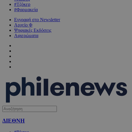
#Τζόκερ
#Φαρμακεία
Εγγραφή στο Newsletter
Αρχείο Φ
Ψηφιακές Εκδόσεις
Αφιερώματα
ΔΙΕΘΝΗ