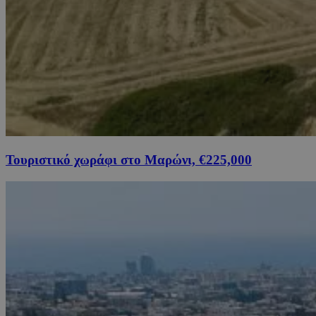
Τουριστικό χωράφι στο Μαρώνι, €225,000