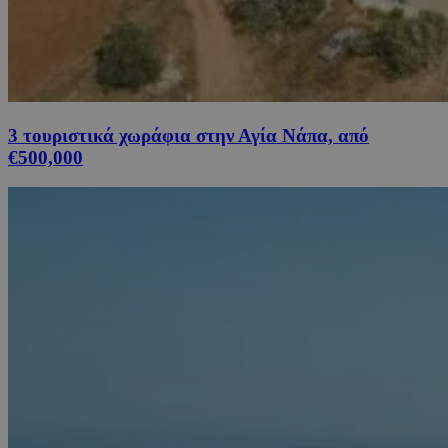
3 τουριστικά χωράφια στην Αγία Νάπα, από
€500,000