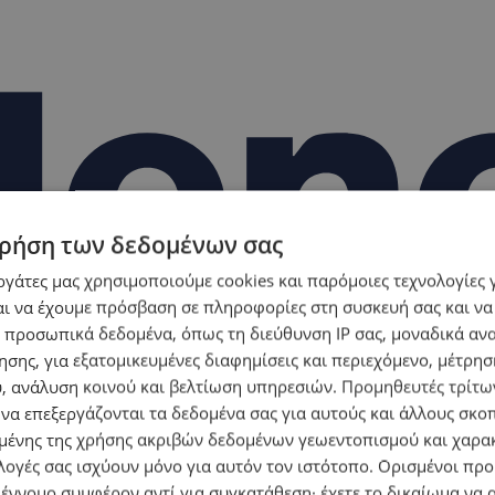
ρήση των δεδομένων σας
εργάτες μας χρησιμοποιούμε cookies και παρόμοιες τεχνολογίες 
ι να έχουμε πρόσβαση σε πληροφορίες στη συσκευή σας και να
 προσωπικά δεδομένα, όπως τη διεύθυνση IP σας, μοναδικά αν
σης, για εξατομικευμένες διαφημίσεις και περιεχόμενο, μέτρη
υ, ανάλυση κοινού και βελτίωση υπηρεσιών.
Προμηθευτές τρίτων
 να επεξεργάζονται τα δεδομένα σας για αυτούς και άλλους σκο
ένης της χρήσης ακριβών δεδομένων γεωεντοπισμού και χαρα
λογές σας ισχύουν μόνο για αυτόν τον ιστότοπο. Ορισμένοι πρ
 έννομο συμφέρον αντί για συγκατάθεση· έχετε το δικαίωμα να α