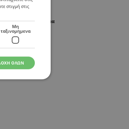
τε στιγμή στις
αι να επιτεθεί σύντομα
Μη
ταξινομημενα
ΔΟΧΗ ΟΛΩΝ