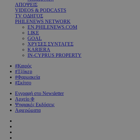
ΑΠΟΨΕΙΣ
VIDEOS & PODCASTS
TV ΟΔΗΓΟΣ
PHILENEWS NETWORK
EN.PHILENEWS.COM
LIKE
GOAL
ΧΡΥΣΕΣ ΣΥΝΤΑΓΕΣ
KARIERA
IN-CYPRUS PROPERTY
#Καιρός
#Τζόκερ
#Φαρμακεία
#Σκίτσο
Εγγραφή στο Newsletter
Αρχείο Φ
Ψηφιακές Εκδόσεις
Αφιερώματα