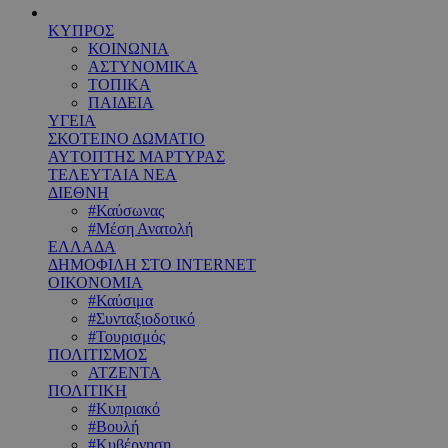
ΚΥΠΡΟΣ
ΚΟΙΝΩΝΙΑ
ΑΣΤΥΝΟΜΙΚΑ
ΤΟΠΙΚΑ
ΠΑΙΔΕΙΑ
ΥΓΕΙΑ
ΣΚΟΤΕΙΝΟ ΔΩΜΑΤΙΟ
ΑΥΤΟΠΤΗΣ ΜΑΡΤΥΡΑΣ
ΤΕΛΕΥΤΑΙΑ ΝΕΑ
ΔΙΕΘΝΗ
#Καύσωνας
#Μέση Ανατολή
ΕΛΛΑΔΑ
ΔΗΜΟΦΙΛΗ ΣΤΟ INTERNET
ΟΙΚΟΝΟΜΙΑ
#Καύσιμα
#Συνταξιοδοτικό
#Τουρισμός
ΠΟΛΙΤΙΣΜΟΣ
ΑΤΖΕΝΤΑ
ΠΟΛΙΤΙΚΗ
#Κυπριακό
#Βουλή
#Κυβέρνηση