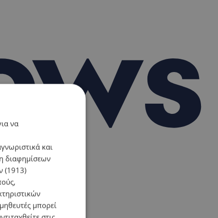
για να
αγνωριστικά και
ση διαφημίσεων
 (1913)
πούς,
κτηριστικών
ομηθευτές μπορεί
ντιταχθείτε στις