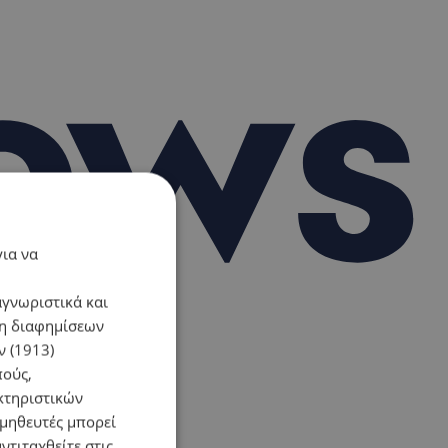
για να
αγνωριστικά και
ση διαφημίσεων
 (1913)
πούς,
κτηριστικών
ομηθευτές μπορεί
ντιταχθείτε στις