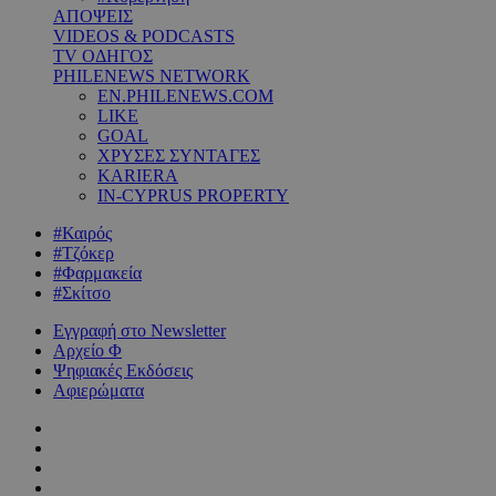
ΑΠΟΨΕΙΣ
VIDEOS & PODCASTS
TV ΟΔΗΓΟΣ
PHILENEWS NETWORK
EN.PHILENEWS.COM
LIKE
GOAL
ΧΡΥΣΕΣ ΣΥΝΤΑΓΕΣ
KARIERA
IN-CYPRUS PROPERTY
#Καιρός
#Τζόκερ
#Φαρμακεία
#Σκίτσο
Εγγραφή στο Newsletter
Αρχείο Φ
Ψηφιακές Εκδόσεις
Αφιερώματα