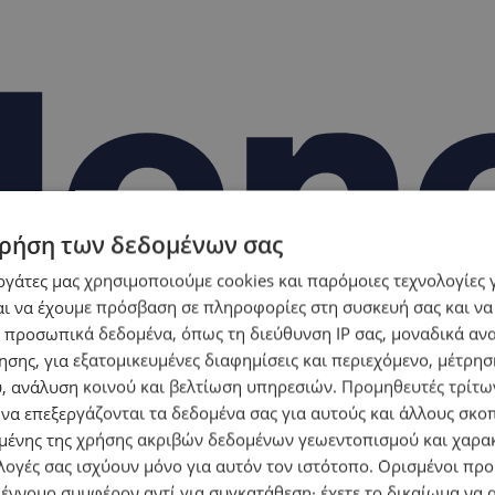
ρήση των δεδομένων σας
εργάτες μας χρησιμοποιούμε cookies και παρόμοιες τεχνολογίες 
ι να έχουμε πρόσβαση σε πληροφορίες στη συσκευή σας και να
 προσωπικά δεδομένα, όπως τη διεύθυνση IP σας, μοναδικά αν
σης, για εξατομικευμένες διαφημίσεις και περιεχόμενο, μέτρη
υ, ανάλυση κοινού και βελτίωση υπηρεσιών.
Προμηθευτές τρίτων
 να επεξεργάζονται τα δεδομένα σας για αυτούς και άλλους σκο
ένης της χρήσης ακριβών δεδομένων γεωεντοπισμού και χαρα
λογές σας ισχύουν μόνο για αυτόν τον ιστότοπο. Ορισμένοι πρ
 έννομο συμφέρον αντί για συγκατάθεση· έχετε το δικαίωμα να α