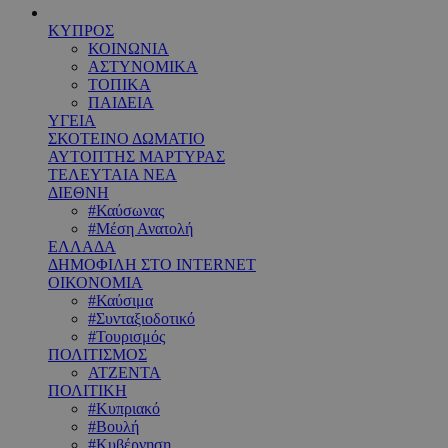
ΚΥΠΡΟΣ
ΚΟΙΝΩΝΙΑ
ΑΣΤΥΝΟΜΙΚΑ
ΤΟΠΙΚΑ
ΠΑΙΔΕΙΑ
ΥΓΕΙΑ
ΣΚΟΤΕΙΝΟ ΔΩΜΑΤΙΟ
ΑΥΤΟΠΤΗΣ ΜΑΡΤΥΡΑΣ
ΤΕΛΕΥΤΑΙΑ ΝΕΑ
ΔΙΕΘΝΗ
#Καύσωνας
#Μέση Ανατολή
ΕΛΛΑΔΑ
ΔΗΜΟΦΙΛΗ ΣΤΟ INTERNET
ΟΙΚΟΝΟΜΙΑ
#Καύσιμα
#Συνταξιοδοτικό
#Τουρισμός
ΠΟΛΙΤΙΣΜΟΣ
ΑΤΖΕΝΤΑ
ΠΟΛΙΤΙΚΗ
#Κυπριακό
#Βουλή
#Κυβέρνηση