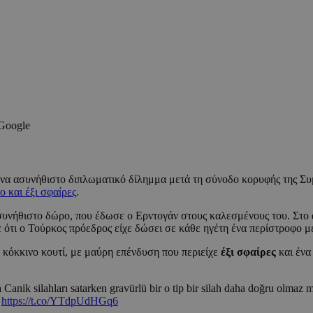
 Google
να ασυνήθιστο διπλωματικό δίλημμα μετά τη σύνοδο κορυφής της Συμ
ο και έξι σφαίρες
.
ασυνήθιστο δώρο, που έδωσε ο Ερντογάν στους καλεσμένους του. Στ
 ότι ο Τούρκος πρόεδρος είχε δώσει σε κάθε ηγέτη ένα περίστροφο μ
 κόκκινο κουτί, με μαύρη επένδυση που περιείχε
έξι σφαίρες
και ένα
anik silahları satarken gravürlü bir o tip bir silah daha doğru olmaz 
.
https://t.co/YTdpUdHGq6