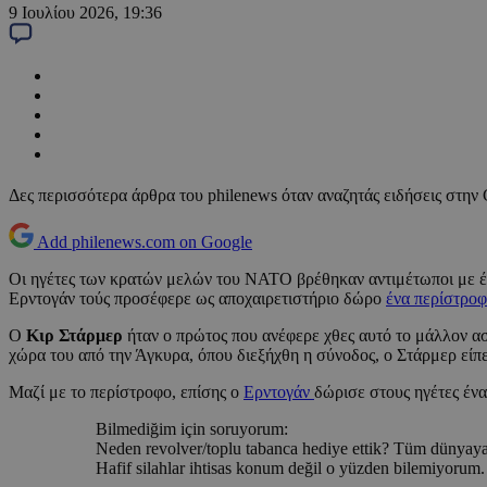
9 Ιουλίου 2026, 19:36
Δες περισσότερα άρθρα του philenews όταν αναζητάς ειδήσεις στην
Add philenews.com on Google
Οι ηγέτες των κρατών μελών του ΝΑΤΟ βρέθηκαν αντιμέτωποι με έ
Ερντογάν τούς προσέφερε ως αποχαιρετιστήριο δώρο
ένα περίστροφ
Ο
Κιρ Στάρμερ
ήταν ο πρώτος που ανέφερε χθες αυτό το μάλλον 
χώρα του από την Άγκυρα, όπου διεξήχθη η σύνοδος, ο Στάρμερ είπε
Μαζί με το περίστροφο, επίσης ο
Ερντογάν
δώρισε στους ηγέτες ένα
Bilmediğim için soruyorum:
Neden revolver/toplu tabanca hediye ettik? Tüm dünyaya C
Hafif silahlar ihtisas konum değil o yüzden bilemiyorum