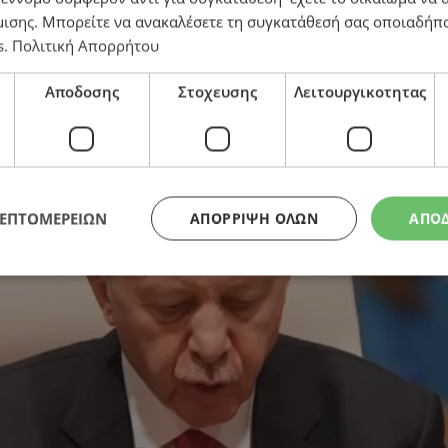
μισης
. Μπορείτε να ανακαλέσετε τη συγκατάθεσή σας οποιαδήπο
s
.
Πολιτική Απορρήτου
που αιφνιδίασε τους ηγέτες του ΝΑΤΟ – Πώς αντέδρασα
Αποδοσης
Στοχευσης
Λειτουργικοτητας
ΛΕΠΤΟΜΕΡΕΙΩΝ
ΑΠΌΡΡΙΨΗ ΌΛΩΝ
ΑΠΟ