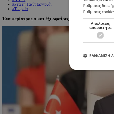
#Ρετζέπ Ταγίπ Ερντογάν
Ρυθμίσεις διαφή
#Τουρκία
Ρυθμίσεις cookie
Ένα περίστροφο και έξι σφαίρες: Το δώρο Ερντογάν 
Απολυτως
απαραιτητα
ΕΜΦΑΝΙΣΗ 