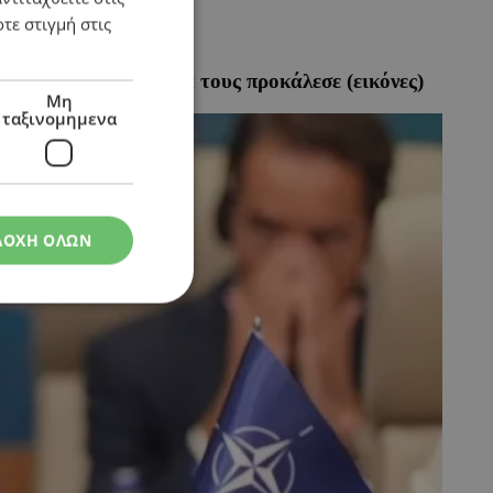
τε στιγμή στις
ν και τι προβλήματα τους προκάλεσε (εικόνες)
Μη
ταξινομημενα
ΔΟΧΗ ΟΛΩΝ