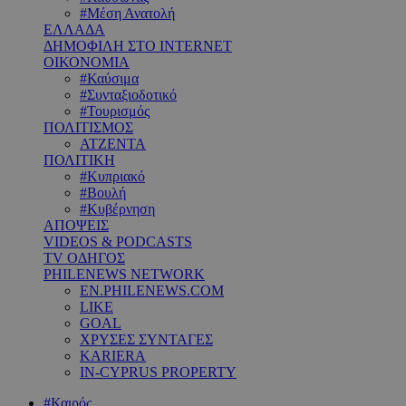
#Μέση Ανατολή
ΕΛΛΑΔΑ
ΔΗΜΟΦΙΛΗ ΣΤΟ INTERNET
ΟΙΚΟΝΟΜΙΑ
#Καύσιμα
#Συνταξιοδοτικό
#Τουρισμός
ΠΟΛΙΤΙΣΜΟΣ
ΑΤΖΕΝΤΑ
ΠΟΛΙΤΙΚΗ
#Κυπριακό
#Βουλή
#Κυβέρνηση
ΑΠΟΨΕΙΣ
VIDEOS & PODCASTS
TV ΟΔΗΓΟΣ
PHILENEWS NETWORK
EN.PHILENEWS.COM
LIKE
GOAL
ΧΡΥΣΕΣ ΣΥΝΤΑΓΕΣ
KARIERA
IN-CYPRUS PROPERTY
#Καιρός