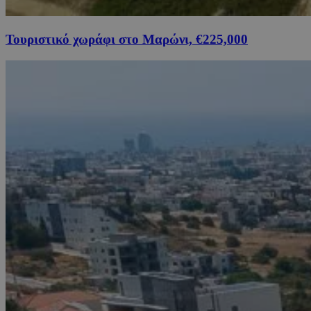
Τουριστικό χωράφι στο Μαρώνι, €225,000