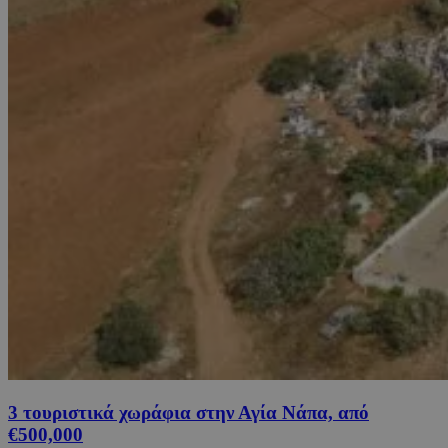
3 τουριστικά χωράφια στην Αγία Νάπα, από
€500,000