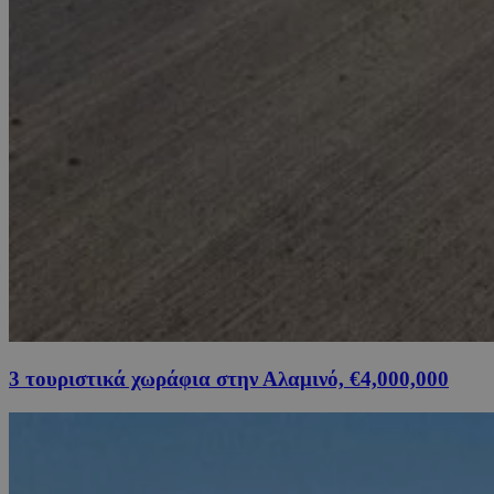
3 τουριστικά χωράφια στην Αλαμινό, €4,000,000