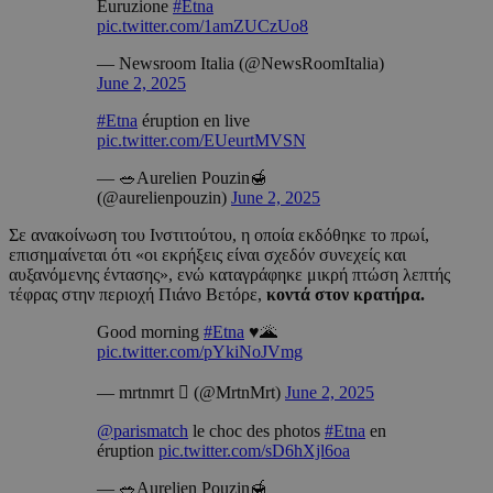
Euruzione
#Etna
pic.twitter.com/1amZUCzUo8
— Newsroom Italia (@NewsRoomItalia)
June 2, 2025
#Etna
éruption en live
pic.twitter.com/EUeurtMVSN
— 🥗Aurelien Pouzin🍯
(@aurelienpouzin)
June 2, 2025
Σε ανακοίνωση του Ινστιτούτου, η οποία εκδόθηκε το πρωί,
επισημαίνεται ότι «οι εκρήξεις είναι σχεδόν συνεχείς και
αυξανόμενης έντασης», ενώ καταγράφηκε μικρή πτώση λεπτής
τέφρας στην περιοχή Πιάνο Βετόρε,
κοντά στον κρατήρα.
Good morning
#Etna
♥️🌋
pic.twitter.com/pYkiNoJVmg
— mrtnmrt  (@MrtnMrt)
June 2, 2025
@parismatch
le choc des photos
#Etna
en
éruption
pic.twitter.com/sD6hXjl6oa
— 🥗Aurelien Pouzin🍯