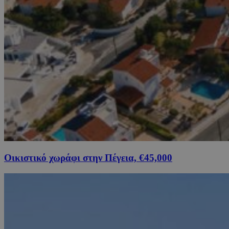
Οικιστικό χωράφι στην Πέγεια, €45,000