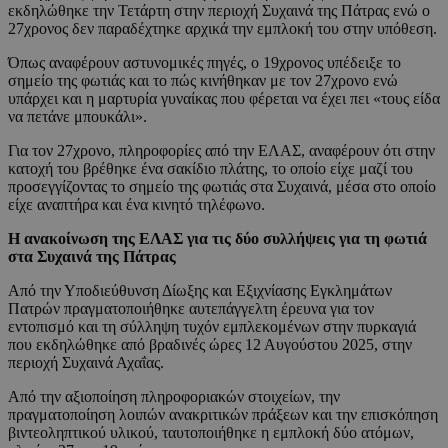
εκδηλώθηκε την Τετάρτη στην περιοχή Συχαινά της Πάτρας ενώ ο
27χρονος δεν παραδέχτηκε αρχικά την εμπλοκή του στην υπόθεση.
Όπως αναφέρουν αστυνομικές πηγές, ο 19χρονος υπέδειξε το
σημείο της φωτιάς και το πώς κινήθηκαν με τον 27χρονο ενώ
υπάρχει και η μαρτυρία γυναίκας που φέρεται να έχει πει «τους είδα
να πετάνε μπουκάλι».
Για τον 27χρονο, πληροφορίες από την ΕΛΑΣ, αναφέρουν ότι στην
κατοχή του βρέθηκε ένα σακίδιο πλάτης, το οποίο είχε μαζί του
προσεγγίζοντας το σημείο της φωτιάς στα Συχαινά, μέσα στο οποίο
είχε αναπτήρα και ένα κινητό τηλέφωνο.
Η ανακοίνωση της ΕΛΑΣ για τις δύο συλλήψεις για τη φωτιά
στα Συχαινά της Πάτρας
Από την Υποδιεύθυνση Δίωξης και Εξιχνίασης Εγκλημάτων
Πατρών πραγματοποιήθηκε αυτεπάγγελτη έρευνα για τον
εντοπισμό και τη σύλληψη τυχόν εμπλεκομένων στην πυρκαγιά
που εκδηλώθηκε από βραδινές ώρες 12 Αυγούστου 2025, στην
περιοχή Συχαινά Αχαΐας.
Από την αξιοποίηση πληροφοριακών στοιχείων, την
πραγματοποίηση λοιπών ανακριτικών πράξεων και την επισκόπηση
βιντεοληπτικού υλικού, ταυτοποιήθηκε η εμπλοκή δύο ατόμων,