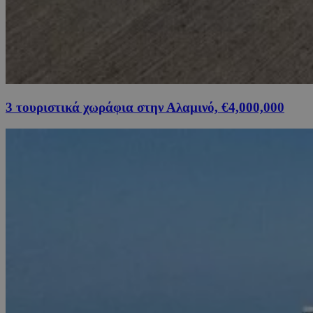
3 τουριστικά χωράφια στην Αλαμινό, €4,000,000