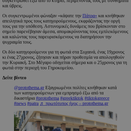
συγκεντρωθεί έξω από το κτήριο, περιμένοντάς τους με συνθήματα
και ύβρεις.
Οι συγκεντρωμένοι φώναξαν «κάψατε την
Πάτρα»
και κινήθηκαν
απειλητικά προς τους κατηγορούμενους, εκφράζοντας την οργή
τους για την υπόθεση. Αστυνομικές δυνάμεις που βρίσκονταν στο
σημείο παρενέβησαν άμεσα, απομακρύνοντας τους εμπλεκόμενους
και καλώντας τους παρευρισκόμενους να διατηρήσουν την
ψυχραιμία τους.
Οι δύο κατηγορούμενοι για τη φωτιά στα Συχαινά, ένας 19χρονος
κι ένας 27χρονος, ζήτησαν και πήραν προθεσμία να απολογηθούν
την Κυριακή. Στο Μέγαρο οδηγείται σήμερα και ο 25χρονος για τη
φωτιά στην περιοχή του Γηροκομείου.
Δείτε βίντεο
@protothema.gr
Εξαγριωμένοι πολίτες κινήθηκαν κατά
των κατηγορούμενων για εμπρησμό έξω από τα
δικαστήρια
#protothema
#greektiktok
#tiktokgreece
#news
#patra
♬ πρωτότυπος ήχος – protothema.gr