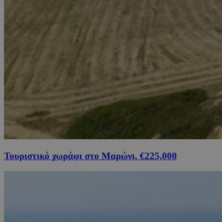
Τουριστικό χωράφι στο Μαρώνι, €225,000