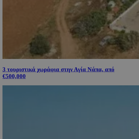
3 τουριστικά χωράφια στην Αγία Νάπα, από
€500,000