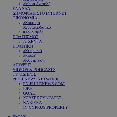
#Μέση Ανατολή
ΕΛΛΑΔΑ
ΔΗΜΟΦΙΛΗ ΣΤΟ INTERNET
ΟΙΚΟΝΟΜΙΑ
#Καύσιμα
#Συνταξιοδοτικό
#Τουρισμός
ΠΟΛΙΤΙΣΜΟΣ
ΑΤΖΕΝΤΑ
ΠΟΛΙΤΙΚΗ
#Κυπριακό
#Βουλή
#Κυβέρνηση
ΑΠΟΨΕΙΣ
VIDEOS & PODCASTS
TV ΟΔΗΓΟΣ
PHILENEWS NETWORK
EN.PHILENEWS.COM
LIKE
GOAL
ΧΡΥΣΕΣ ΣΥΝΤΑΓΕΣ
KARIERA
IN-CYPRUS PROPERTY
#Καιρός