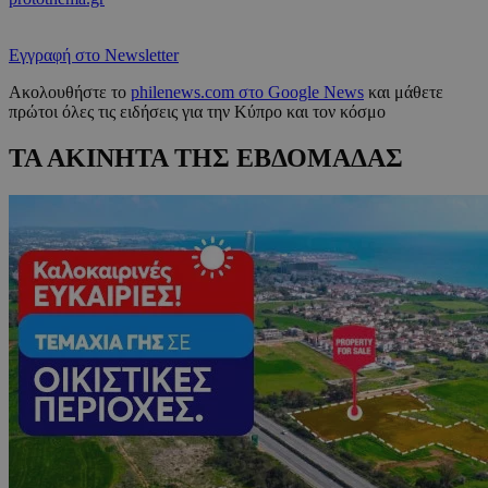
Εγγραφή στο Newsletter
Ακολουθήστε το
philenews.com στο Google News
και μάθετε
πρώτοι όλες τις ειδήσεις για την Κύπρο και τον κόσμο
ΤΑ ΑΚΙΝΗΤΑ ΤΗΣ ΕΒΔΟΜΑΔΑΣ