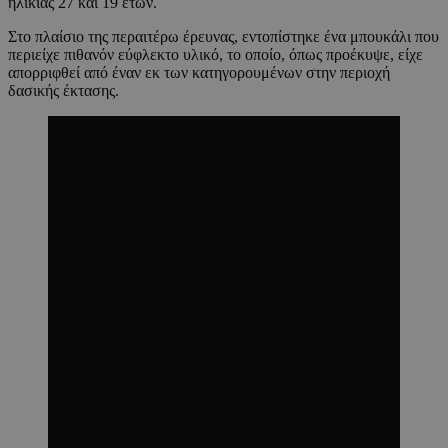
ηλικίας 27 και 19 ετών.
Στο πλαίσιο της περαιτέρω έρευνας, εντοπίστηκε ένα μπουκάλι που
περιείχε πιθανόν εύφλεκτο υλικό, το οποίο, όπως προέκυψε, είχε
απορριφθεί από έναν εκ των κατηγορουμένων στην περιοχή
δασικής έκτασης.