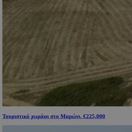
Τουριστικό χωράφι στο Μαρώνι, €225,000