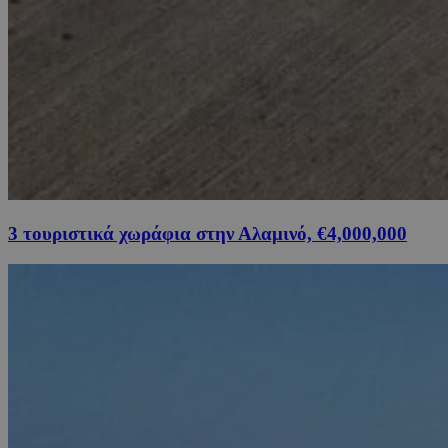
3 τουριστικά χωράφια στην Αλαμινό, €4,000,000