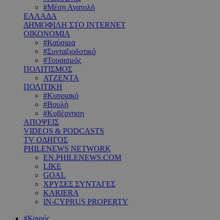
#Μέση Ανατολή
ΕΛΛΑΔΑ
ΔΗΜΟΦΙΛΗ ΣΤΟ INTERNET
ΟΙΚΟΝΟΜΙΑ
#Καύσιμα
#Συνταξιοδοτικό
#Τουρισμός
ΠΟΛΙΤΙΣΜΟΣ
ΑΤΖΕΝΤΑ
ΠΟΛΙΤΙΚΗ
#Κυπριακό
#Βουλή
#Κυβέρνηση
ΑΠΟΨΕΙΣ
VIDEOS & PODCASTS
TV ΟΔΗΓΟΣ
PHILENEWS NETWORK
EN.PHILENEWS.COM
LIKE
GOAL
ΧΡΥΣΕΣ ΣΥΝΤΑΓΕΣ
KARIERA
IN-CYPRUS PROPERTY
#Καιρός