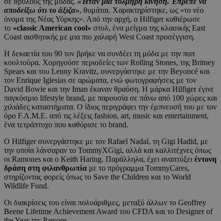
σε θρύλους της μόδας.
«Ήταν μια τολμηρή κίνηση. Έπρεπε να
αποδείξω ότι το άξιζα»
, θυμάται. Χαρακτηρίστηκε, ως «το νέο
όνομα της Νέας Υόρκης». Από την αρχή, ο Hilfiger καθιέρωσε
το
«classic American cool»
στυλ, ένα μείγμα της κλασικής East
Coast αισθητικής με μια πιο χαλαρή West Coast προσέγγιση.
Η δεκαετία του 90 τον βρήκε να συνδέει τη μόδα με την ποπ
κουλτούρα. Χορηγούσε περιοδείες των Rolling Stones, της Britney
Spears και του Lenny Kravitz, συνεργάστηκε με την Beyoncé και
τον Enrique Iglesias σε αρώματα, ενώ φωτογραφήσεις με τον
David Bowie και την Iman έκαναν θραύση. Η μάρκα Hilfiger έγινε
παγκόσμιο lifestyle brand, με παρουσία σε πάνω από 100 χώρες και
χιλιάδες καταστήματα. Ο ίδιος περιγράφει την έμπνευσή του με τον
όρο F.A.M.E. από τις λέξεις fashion, art, music και entertainment,
ένα τετράπτυχο που καθόρισε το brand.
Ο Hilfiger συνεργάστηκε με τον Rafael Nadal, τη Gigi Hadid, με
την οποία λάνσαραν το TommyXGigi, αλλά και καλλιτέχνες όπως
οι Ramones και ο Keith Haring. Παράλληλα, έχει αναπτύξει
έντονη
δράση στη φιλανθρωπία
με το πρόγραμμα TommyCares,
στηρίζοντας φορείς όπως το Save the Children και το World
Wildlife Fund.
Οι διακρίσεις του είναι πολυάριθμες, μεταξύ άλλων το Geoffrey
Beene Lifetime Achievement Award του CFDA και το Designer of
the Year της Parsons.