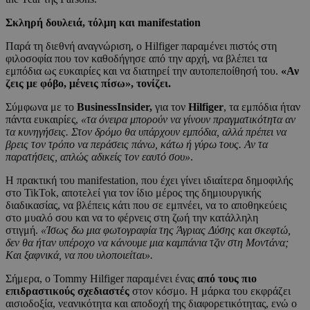
Σκληρή δουλειά, τόλμη και manifestation
Παρά τη διεθνή αναγνώριση, ο Hilfiger παραμένει πιστός στη
φιλοσοφία που τον καθοδήγησε από την αρχή, να βλέπει τα
εμπόδια ως ευκαιρίες και να διατηρεί την αυτοπεποίθησή του.
«Αν
ζεις με φόβο, μένεις πίσω», τονίζει.
Σύμφωνα με το
BusinessInsider,
για τον
Hilfiger
, τα εμπόδια ήταν
πάντα ευκαιρίες,
«τα όνειρα μπορούν να γίνουν πραγματικότητα αν
τα κυνηγήσεις. Στον δρόμο θα υπάρχουν εμπόδια, αλλά πρέπει να
βρεις τον τρόπο να περάσεις πάνω, κάτω ή γύρω τους. Αν τα
παρατήσεις, απλώς αδικείς τον εαυτό σου»
.
Η πρακτική του manifestation, που έχει γίνει ιδιαίτερα δημοφιλής
στο TikTok, αποτελεί για τον ίδιο μέρος της δημιουργικής
διαδικασίας, να βλέπεις κάτι που σε εμπνέει, να το αποθηκεύεις
στο μυαλό σου και να το φέρνεις στη ζωή την κατάλληλη
στιγμή.
«Ίσως δω μια φωτογραφία της Άγριας Δύσης και σκεφτώ,
δεν θα ήταν υπέροχο να κάνουμε μια καμπάνια τζιν στη Μοντάνα;
Και ξαφνικά, να που υλοποιείται».
Σήμερα, ο Tommy Hilfiger παραμένει ένας
από τους πιο
επιδραστικούς σχεδιαστές
στον κόσμο. Η μάρκα του εκφράζει
αισιοδοξία, νεανικότητα και αποδοχή της διαφορετικότητας, ενώ ο