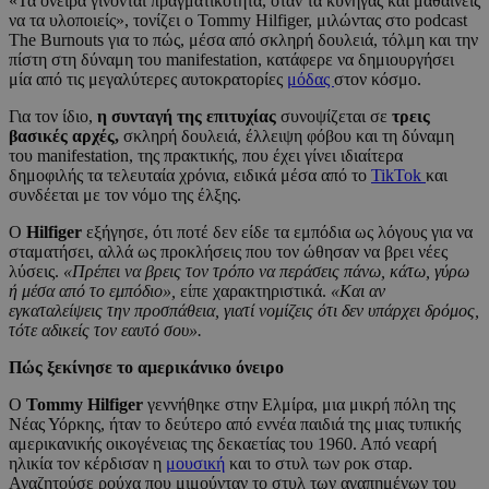
«Τα όνειρα γίνονται πραγματικότητα, όταν τα κυνηγάς και μαθαίνεις
να τα υλοποιείς», τονίζει ο Tommy Hilfiger, μιλώντας στο podcast
The Burnouts για το πώς, μέσα από σκληρή δουλειά, τόλμη και την
πίστη στη δύναμη του manifestation, κατάφερε να δημιουργήσει
μία από τις μεγαλύτερες αυτοκρατορίες
μόδας
στον κόσμο.
Για τον ίδιο,
η συνταγή της επιτυχίας
συνοψίζεται σε
τρεις
βασικές αρχές,
σκληρή δουλειά, έλλειψη φόβου και τη δύναμη
του manifestation, της πρακτικής, που έχει γίνει ιδιαίτερα
δημοφιλής τα τελευταία χρόνια, ειδικά μέσα από το
TikTok
και
συνδέεται με τον νόμο της έλξης.
Ο
Hilfiger
εξήγησε, ότι ποτέ δεν είδε τα εμπόδια ως λόγους για να
σταματήσει, αλλά ως προκλήσεις που τον ώθησαν να βρει νέες
λύσεις.
«Πρέπει να βρεις τον τρόπο να περάσεις πάνω, κάτω, γύρω
ή μέσα από το εμπόδιο»,
είπε χαρακτηριστικά.
«Και αν
εγκαταλείψεις την προσπάθεια, γιατί νομίζεις ότι δεν υπάρχει δρόμος,
τότε αδικείς τον εαυτό σου».
Πώς ξεκίνησε το αμερικάνικο όνειρο
Ο
Tommy Hilfiger
γεννήθηκε στην Ελμίρα, μια μικρή πόλη της
Νέας Υόρκης, ήταν το δεύτερο από εννέα παιδιά της μιας τυπικής
αμερικανικής οικογένειας της δεκαετίας του 1960. Από νεαρή
ηλικία τον κέρδισαν η
μουσική
και το στυλ των ροκ σταρ.
Αναζητούσε ρούχα που μιμούνταν το στυλ των αγαπημένων του