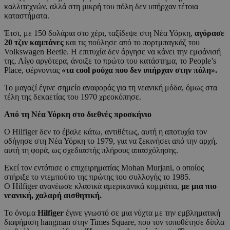
καλλιτεχνών, αλλά στη μικρή του πόλη δεν υπήρχαν τέτοια
καταστήματα.
Έτσι, με 150 δολάρια στο χέρι, ταξίδεψε στη Νέα Υόρκη,
αγόρασε
20 τζιν καμπάνες
και τις πούλησε από το πορτμπαγκάζ του
Volkswagen Beetle. Η επιτυχία δεν άργησε να κάνει την εμφάνισή
της. Λίγο αργότερα, άνοιξε το πρώτο του κατάστημα, το People’s
Place, φέρνοντας
«τα cool ρούχα που δεν υπήρχαν στην πόλη».
Το μαγαζί έγινε σημείο αναφοράς για τη νεανική μόδα, όμως στα
τέλη της δεκαετίας του 1970 χρεοκόπησε.
Από τη Νέα Υόρκη στο διεθνές προσκήνιο
Ο Hilfiger δεν το έβαλε κάτω, αντιθέτως, αυτή η αποτυχία τον
οδήγησε στη Νέα Υόρκη το 1979, για να ξεκινήσει από την αρχή,
αυτή τη φορά, ως σχεδιαστής πλήρους απασχόλησης.
Εκεί τον εντόπισε ο επιχειρηματίας Mohan Murjani, ο οποίος
στήριξε το ντεμπούτο της πρώτης του συλλογής το 1985.
Ο Hilfiger ανανέωσε κλασικά αμερικανικά κομμάτια,
με μια πιο
νεανική, χαλαρή αισθητική.
Το όνομα
Hilfiger
έγινε γνωστό σε μια νύχτα με την εμβληματική
διαφήμιση hangman στην Times Square, που τον τοποθέτησε δίπλα