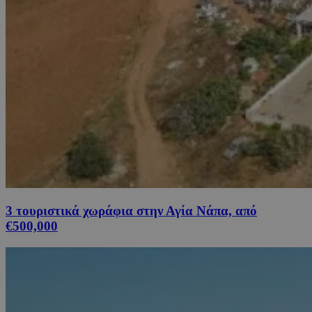
3 τουριστικά χωράφια στην Αγία Νάπα, από
€500,000