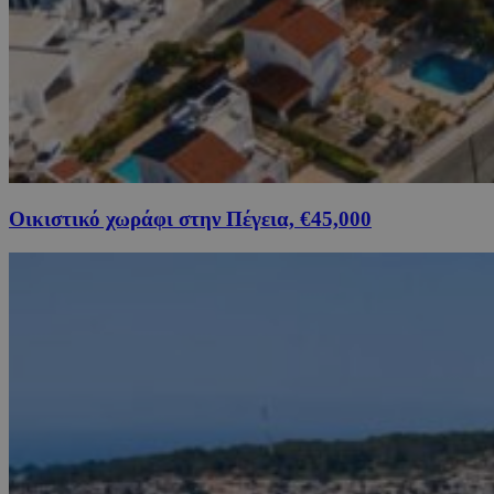
Οικιστικό χωράφι στην Πέγεια, €45,000