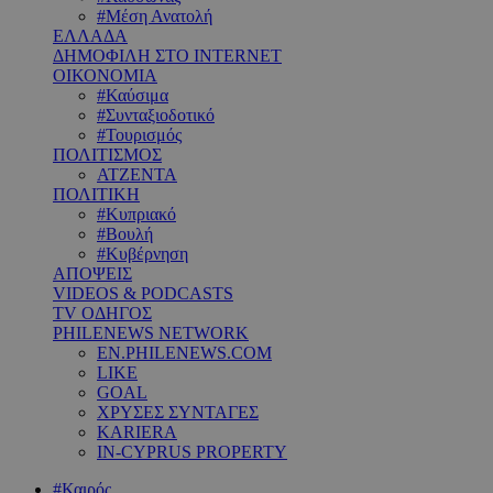
#Μέση Ανατολή
ΕΛΛΑΔΑ
ΔΗΜΟΦΙΛΗ ΣΤΟ INTERNET
ΟΙΚΟΝΟΜΙΑ
#Καύσιμα
#Συνταξιοδοτικό
#Τουρισμός
ΠΟΛΙΤΙΣΜΟΣ
ΑΤΖΕΝΤΑ
ΠΟΛΙΤΙΚΗ
#Κυπριακό
#Βουλή
#Κυβέρνηση
ΑΠΟΨΕΙΣ
VIDEOS & PODCASTS
TV ΟΔΗΓΟΣ
PHILENEWS NETWORK
EN.PHILENEWS.COM
LIKE
GOAL
ΧΡΥΣΕΣ ΣΥΝΤΑΓΕΣ
KARIERA
IN-CYPRUS PROPERTY
#Καιρός