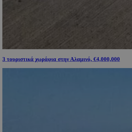
3 τουριστικά χωράφια στην Αλαμινό, €4,000,000