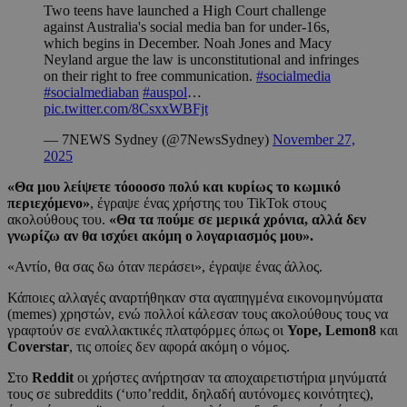
Two teens have launched a High Court challenge
against Australia's social media ban for under-16s,
which begins in December. Noah Jones and Macy
Neyland argue the law is unconstitutional and infringes
on their right to free communication.
#socialmedia
#socialmediaban
#auspol
…
pic.twitter.com/8CsxxWBFjt
— 7NEWS Sydney (@7NewsSydney)
November 27,
2025
«Θα μου λείψετε τόοοοσο πολύ και κυρίως το κωμικό
περιεχόμενο»
, έγραψε ένας χρήστης του TikTok στους
ακολούθους του.
«Θα τα πούμε σε μερικά χρόνια, αλλά δεν
γνωρίζω αν θα ισχύει ακόμη ο λογαριασμός μου».
«Αντίο, θα σας δω όταν περάσει», έγραψε ένας άλλος.
Κάποιες αλλαγές αναρτήθηκαν στα αγαπηγμένα εικονομηνύματα
(memes) χρηστών, ενώ πολλοί κάλεσαν τους ακολούθους τους να
γραφτούν σε εναλλακτικές πλατφόρμες όπως οι
Yope, Lemon8
και
Coverstar
, τις οποίες δεν αφορά ακόμη ο νόμος.
Στο
Reddit
οι χρήστες ανήρτησαν τα αποχαιρετιστήρια μηνύματά
τους σε subreddits (‘υπο’reddit, δηλαδή αυτόνομες κοινότητες),