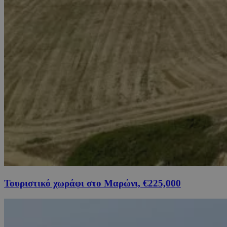
Τουριστικό χωράφι στο Μαρώνι, €225,000