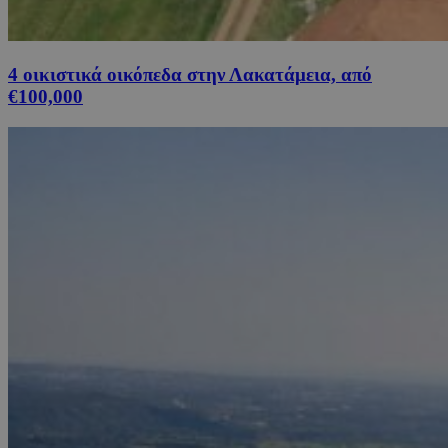
4 οικιστικά οικόπεδα στην Λακατάμεια, από
€100,000