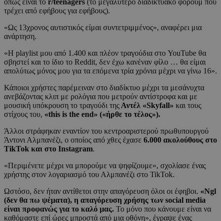
όπως είναι το
r/teenagers
(το μεγαλύτερο διαδικτυακό φόρουμ που
τρέχει από εφήβους για εφήβους).
«Ως 13χρονος αυτιστικός είμαι συντετριμμένος», αναφέρει μια
ανάρτηση.
«Η playlist μου από 1.400 και πλέον τραγούδια στο YouTube θα
σβηστεί και το ίδιο το Reddit, δεν έχω κανέναν φίλο … θα είμαι
απολύτως μόνος μου για τα επόμενα τρία χρόνια μέχρι να γίνω 16».
Κάποιοι χρήστες παρέμειναν στο διαδίκτυο μέχρι τα μεσάνυχτα
ανεβάζοντας κλιπ με ρολόγια που μετρούν αντίστροφα και με
μουσική υπόκρουση το τραγούδι της
Αντέλ «Skyfall»
και τους
στίχους του,
«this is the end» («ήρθε το τέλος»).
Άλλοι στράφηκαν εναντίον του κεντροαριστερού πρωθυπουργού
Άντονι Αλμπανέζι, ο οποίος από χθες έχασε
6.000 ακολούθους στο
TikTok και στο Instagram
.
«Περιμένετε μέχρι να μπορούμε να ψηφίζουμε», σχολίασε ένας
χρήστης στον λογαριασμό του Αλμπανέζι στο TikTok.
Ωστόσο, δεν ήταν αντίθετοι στην απαγόρευση όλοι οι έφηβοι.
«Ngl
(δεν θα πω ψέματα), η απαγόρευση χρήσης των social media
είναι προφανώς για το καλό μας.
Το μόνο που κάνουμε είναι να
καθόμαστε επί ώρες μπροστά από μια οθόνη», έγραψε ένας