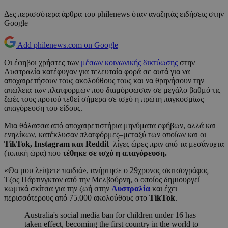
Δες περισσότερα άρθρα του philenews όταν αναζητάς ειδήσεις στην
Google
Add philenews.com on Google
Οι έφηβοι χρήστες των
μέσων κοινωνικής δικτύωσης
στην
Αυστραλία κατέφυγαν για τελευταία φορά σε αυτά για να
αποχαιρετήσουν τους ακολούθους τους και να θρηνήσουν την
απώλεια των πλατφορμών που διαμόρφωσαν σε μεγάλο βαθμό τις
ζωές τους προτού τεθεί σήμερα σε ισχύ η πρώτη παγκοσμίως
απαγόρευση του είδους.
Μια θάλασσα από αποχαιρετιστήρια μηνύματα εφήβων, αλλά και
ενηλίκων, κατέκλυσαν πλατφόρμες–μεταξύ των οποίων και οι
TikTok, Instagram και Reddit
–λίγες ώρες πριν από τα μεσάνυχτα
(τοπική ώρα) που
τέθηκε σε ισχύ η απαγόρευση.
«Θα μου λείψετε παιδιά», ανήρτησε ο 29χρονος σκιτσογράφος
Τζος Πάρτινγκτον από την Μελβούρνη, ο οποίος δημιουργεί
κωμικά σκίτσα για την ζωή στην
Αυστραλία
και έχει
περισσότερους από 75.000 ακολούθους στο
TikTok
.
Australia's social media ban for children under 16 has
taken effect, becoming the first country in the world to