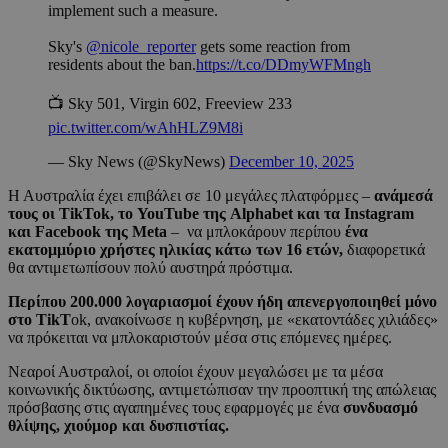
implement such a measure.
Sky's
@nicole_reporter
gets some reaction from
residents about the ban.
https://t.co/DDmyWFMngh
📺 Sky 501, Virgin 602, Freeview 233
pic.twitter.com/wAhHLZ9M8i
— Sky News (@SkyNews)
December 10, 2025
Η Αυστραλία έχει επιβάλει σε 10 μεγάλες πλατφόρμες –
ανάμεσά
τους οι TikTok, το YouTube της Alphabet και τα Instagram
και Facebook της Meta
– να μπλοκάρουν περίπου
ένα
εκατομμύριο χρήστες ηλικίας κάτω των 16 ετών,
διαφορετικά
θα αντιμετωπίσουν πολύ αυστηρά πρόστιμα.
Περίπου 200.000 λογαριασμοί έχουν ήδη απενεργοποιηθεί μόνο
στο TikT
ok, ανακοίνωσε η κυβέρνηση, με «εκατοντάδες χιλιάδες»
να πρόκειται να μπλοκαριστούν μέσα στις επόμενες ημέρες.
Νεαροί Αυστραλοί, οι οποίοι έχουν μεγαλώσει με τα μέσα
κοινωνικής δικτύωσης, αντιμετώπισαν την προοπτική της απώλειας
πρόσβασης στις αγαπημένες τους εφαρμογές με ένα
συνδυασμό
θλίψης, χιούμορ και δυσπιστίας.