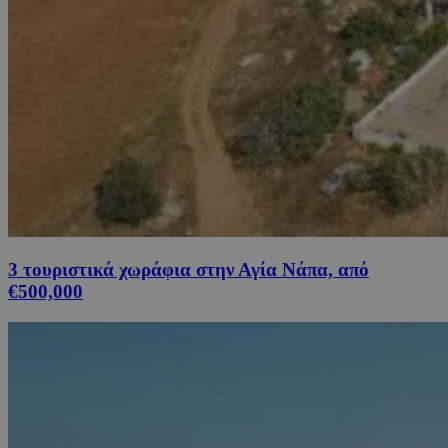
3 τουριστικά χωράφια στην Αγία Νάπα, από
€500,000