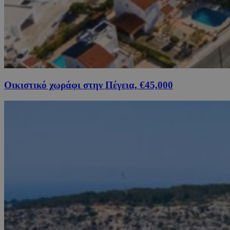
Οικιστικό χωράφι στην Πέγεια, €45,000