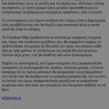
και απαλύναμε όλες τις γωνίες και τις ακμές του. Θέλουμε επίσης
να αναπνέει, γι’ αυτό έχουμε κάνει μεγάλη προσπάθεια για να
επιτρέψουμε πεζόδρομους και χώρους πρασίνου», είπε ο Gooch.
Οι υποστηρικτές του έργου τονίζουν ότι στόχος είναι η δημιουργία
ενός περιβάλλοντος που θα θυμίζει μια κανονική πόλη η οποία
απλά θα είναι σε κίνηση.
Το Freedom Ship προβλέπεται να κινείται με πυρηνική ενέργεια
και, λόγω του τεράστιου μεγέθους του, θα παραμένει κυρίως σε
διεθνή ύδατα. Εκτιμάται ότι θα κάνει τον γύρο του κόσμου κάθε
δύο με τρία χρόνια. Η σύνδεση με τη στεριά θα γίνεται μέσω
στόλου φέρι μποτ, ενώ θα διαθέτει και οκτώ ελικοδρόμια.
Παρότι οι υποστηρικτές του έργου εκτιμούν ότι η κατασκευή θα
μπορούσε να ολοκληρωθεί σε περίπου τέσσερα χρόνια, ο Gooch
αναφέρει ότι οι πρώτοι κάτοικοι θα μπορούσαν να μετακομίσουν
στο πλοίο όσο θα διεξάγονταν οι εργασίες κατασκευής. Για να γίνει
το όνειρό του όμως πραγματικότητα χρειάζεται τα απαραίτητα
κεφάλαια κάτι που όσοι τον γνωρίζουν δεν θεωρούν απίθανο να τα
βρει.
iefimerida.gr