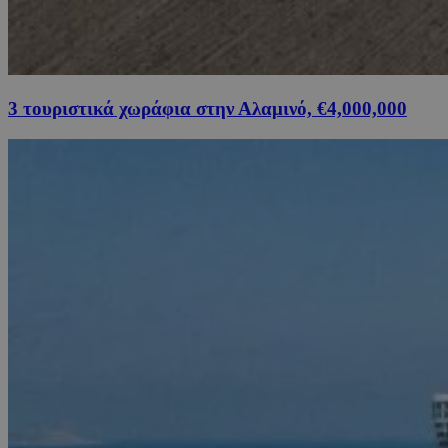
3 τουριστικά χωράφια στην Αλαμινό, €4,000,000