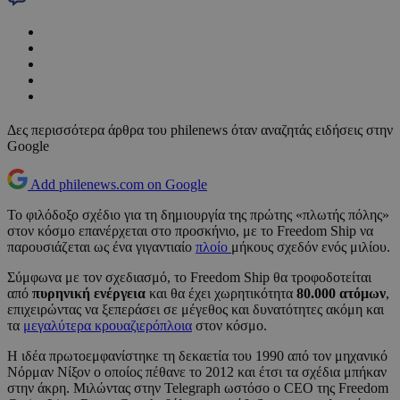
Δες περισσότερα άρθρα του philenews όταν αναζητάς ειδήσεις στην
Google
Add philenews.com on Google
Το φιλόδοξο σχέδιο για τη δημιουργία της πρώτης «πλωτής πόλης»
στον κόσμο επανέρχεται στο προσκήνιο, με το Freedom Ship να
παρουσιάζεται ως ένα γιγαντιαίο
πλοίο
μήκους σχεδόν ενός μιλίου.
Σύμφωνα με τον σχεδιασμό, το Freedom Ship θα τροφοδοτείται
από
πυρηνική ενέργεια
και θα έχει χωρητικότητα
80.000 ατόμων
,
επιχειρώντας να ξεπεράσει σε μέγεθος και δυνατότητες ακόμη και
τα
μεγαλύτερα κρουαζιερόπλοια
στον κόσμο.
Η ιδέα πρωτοεμφανίστηκε τη δεκαετία του 1990 από τον μηχανικό
Νόρμαν Νίξον ο οποίος πέθανε το 2012 και έτσι τα σχέδια μπήκαν
στην άκρη. Μιλώντας στην Telegraph ωστόσο ο CEO της Freedom