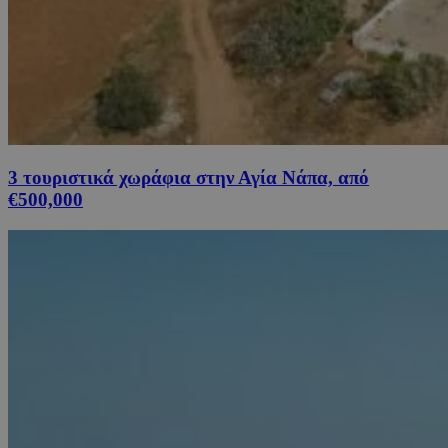
3 τουριστικά χωράφια στην Αγία Νάπα, από
€500,000