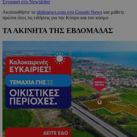
Εγγραφή στο Newsletter
Ακολουθήστε το
philenews.com στο Google News
και μάθετε
πρώτοι όλες τις ειδήσεις για την Κύπρο και τον κόσμο
ΤΑ ΑΚΙΝΗΤΑ ΤΗΣ ΕΒΔΟΜΑΔΑΣ