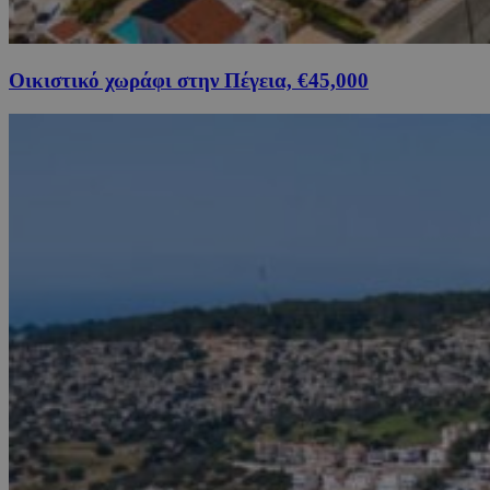
Οικιστικό χωράφι στην Πέγεια, €45,000