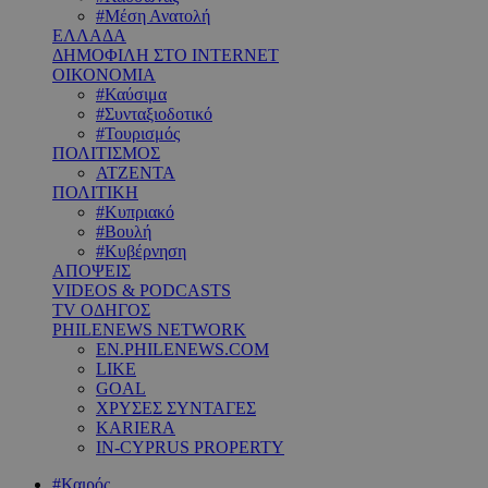
#Μέση Ανατολή
ΕΛΛΑΔΑ
ΔΗΜΟΦΙΛΗ ΣΤΟ INTERNET
ΟΙΚΟΝΟΜΙΑ
#Καύσιμα
#Συνταξιοδοτικό
#Τουρισμός
ΠΟΛΙΤΙΣΜΟΣ
ΑΤΖΕΝΤΑ
ΠΟΛΙΤΙΚΗ
#Κυπριακό
#Βουλή
#Κυβέρνηση
ΑΠΟΨΕΙΣ
VIDEOS & PODCASTS
TV ΟΔΗΓΟΣ
PHILENEWS NETWORK
EN.PHILENEWS.COM
LIKE
GOAL
ΧΡΥΣΕΣ ΣΥΝΤΑΓΕΣ
KARIERA
IN-CYPRUS PROPERTY
#Καιρός