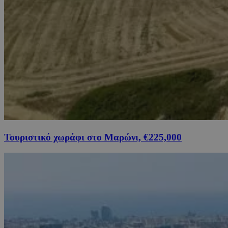
Τουριστικό χωράφι στο Μαρώνι, €225,000