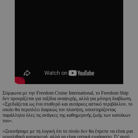
Σύμφωνα με την Freedom Cruise International, το Freedom Ship
δεν προορίζεται για ταξίδια αναψυχής, αλλά για μόνιμη διαβίωση.
«Σχεδιάζεται ως ένα σταθερό και αυτάρκες αστικό περιβάλλον, το
οποίο θα περιπλέει διαρκώς τον πλανήτη, υποστηρίζοντας
παράλληλα όλες τις ανάγκες της καθημερινής ζωής των κατοίκων
του».
«Ξεκινήσαμε με τη λογική ότι το πλοίο δεν θα έπρεπε να είναι μια
μονολιθική κατασκευή, αλλά να είναι οπτικά ευχάριστο. Γι’ αυτό