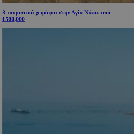
3 τουριστικά χωράφια στην Αγία Νάπα, από
€500,000