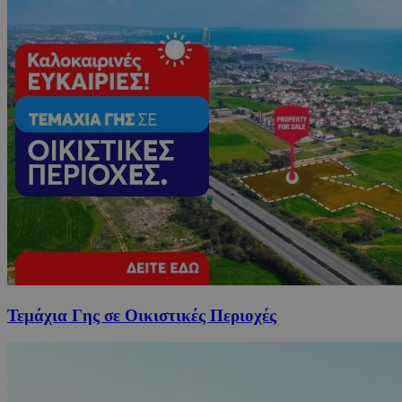
Τεμάχια Γης σε Οικιστικές Περιοχές