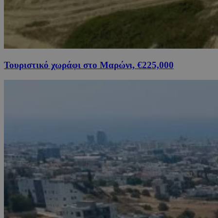
Τουριστικό χωράφι στο Μαρώνι, €225,000