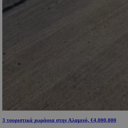
3 τουριστικά χωράφια στην Αλαμινό, €4,000,000