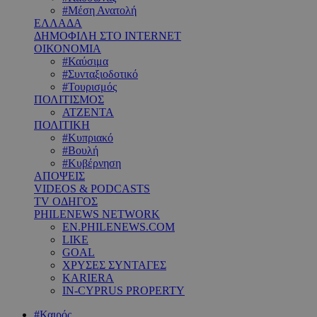
#Μέση Ανατολή
ΕΛΛΑΔΑ
ΔΗΜΟΦΙΛΗ ΣΤΟ INTERNET
ΟΙΚΟΝΟΜΙΑ
#Καύσιμα
#Συνταξιοδοτικό
#Τουρισμός
ΠΟΛΙΤΙΣΜΟΣ
ΑΤΖΕΝΤΑ
ΠΟΛΙΤΙΚΗ
#Κυπριακό
#Βουλή
#Κυβέρνηση
ΑΠΟΨΕΙΣ
VIDEOS & PODCASTS
TV ΟΔΗΓΟΣ
PHILENEWS NETWORK
EN.PHILENEWS.COM
LIKE
GOAL
ΧΡΥΣΕΣ ΣΥΝΤΑΓΕΣ
KARIERA
IN-CYPRUS PROPERTY
#Καιρός