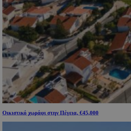
Οικιστικό χωράφι στην Πέγεια, €45,000