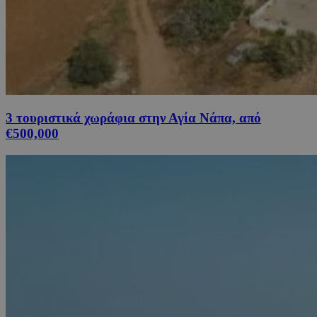
3 τουριστικά χωράφια στην Αγία Νάπα, από
€500,000