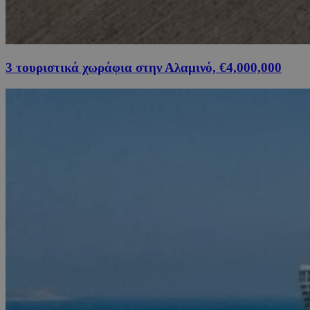
3 τουριστικά χωράφια στην Αλαμινό, €4,000,000