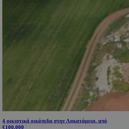
4 οικιστικά οικόπεδα στην Λακατάμεια, από
€100,000