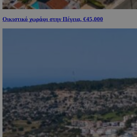
Οικιστικό χωράφι στην Πέγεια, €45,000