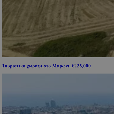
Τουριστικό χωράφι στο Μαρώνι, €225,000