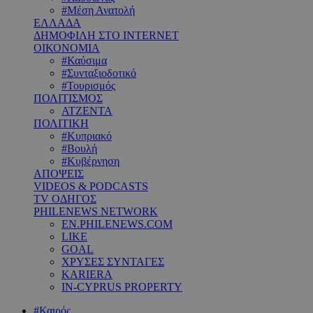
#Μέση Ανατολή
ΕΛΛΑΔΑ
ΔΗΜΟΦΙΛΗ ΣΤΟ INTERNET
ΟΙΚΟΝΟΜΙΑ
#Καύσιμα
#Συνταξιοδοτικό
#Τουρισμός
ΠΟΛΙΤΙΣΜΟΣ
ΑΤΖΕΝΤΑ
ΠΟΛΙΤΙΚΗ
#Κυπριακό
#Βουλή
#Κυβέρνηση
ΑΠΟΨΕΙΣ
VIDEOS & PODCASTS
TV ΟΔΗΓΟΣ
PHILENEWS NETWORK
EN.PHILENEWS.COM
LIKE
GOAL
ΧΡΥΣΕΣ ΣΥΝΤΑΓΕΣ
KARIERA
IN-CYPRUS PROPERTY
#Καιρός