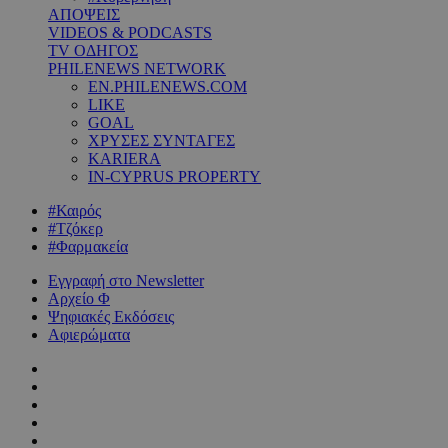
ΑΠΟΨΕΙΣ
VIDEOS & PODCASTS
TV ΟΔΗΓΟΣ
PHILENEWS NETWORK
EN.PHILENEWS.COM
LIKE
GOAL
ΧΡΥΣΕΣ ΣΥΝΤΑΓΕΣ
KARIERA
IN-CYPRUS PROPERTY
#Καιρός
#Τζόκερ
#Φαρμακεία
Εγγραφή στο Newsletter
Αρχείο Φ
Ψηφιακές Εκδόσεις
Αφιερώματα