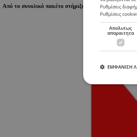
Από το συνολικό πακέτο στήριξης των €5 εκατ., η XM
Ρυθμίσεις διαφή
Ρυθμίσεις cookie
Απολυτως
απαραιτητα
ΕΜΦΑΝΙΣΗ 