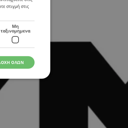
ντες
τε στιγμή στις
Μη
ταξινομημενα
ΔΟΧΗ ΟΛΩΝ