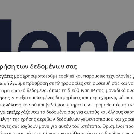
ρήση των δεδομένων σας
εργάτες μας χρησιμοποιούμε cookies και παρόμοιες τεχνολογίες 
ι να έχουμε πρόσβαση σε πληροφορίες στη συσκευή σας και να
 προσωπικά δεδομένα, όπως τη διεύθυνση IP σας, μοναδικά αν
σης, για εξατομικευμένες διαφημίσεις και περιεχόμενο, μέτρη
υ, ανάλυση κοινού και βελτίωση υπηρεσιών.
Προμηθευτές τρίτων
 να επεξεργάζονται τα δεδομένα σας για αυτούς και άλλους σκο
ένης της χρήσης ακριβών δεδομένων γεωεντοπισμού και χαρα
λογές σας ισχύουν μόνο για αυτόν τον ιστότοπο. Ορισμένοι πρ
 έννομο συμφέρον αντί για συγκατάθεση· έχετε το δικαίωμα να α