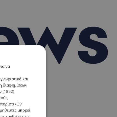
για να
αγνωριστικά και
ση διαφημίσεων
 (1852)
πούς,
κτηριστικών
ομηθευτές μπορεί
ντιταχθείτε στις