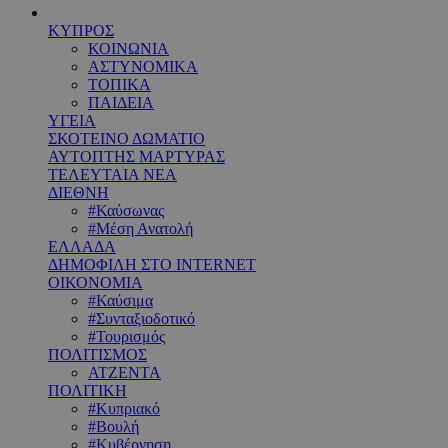
ΚΥΠΡΟΣ
ΚΟΙΝΩΝΙΑ
ΑΣΤΥΝΟΜΙΚΑ
ΤΟΠΙΚΑ
ΠΑΙΔΕΙΑ
ΥΓΕΙΑ
ΣΚΟΤΕΙΝΟ ΔΩΜΑΤΙΟ
ΑΥΤΟΠΤΗΣ ΜΑΡΤΥΡΑΣ
ΤΕΛΕΥΤΑΙΑ ΝΕΑ
ΔΙΕΘΝΗ
#Καύσωνας
#Μέση Ανατολή
ΕΛΛΑΔΑ
ΔΗΜΟΦΙΛΗ ΣΤΟ INTERNET
ΟΙΚΟΝΟΜΙΑ
#Καύσιμα
#Συνταξιοδοτικό
#Τουρισμός
ΠΟΛΙΤΙΣΜΟΣ
ΑΤΖΕΝΤΑ
ΠΟΛΙΤΙΚΗ
#Κυπριακό
#Βουλή
#Κυβέρνηση