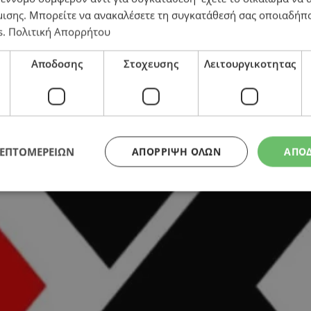
 έχει ήδη καταβάλει πάνω από €1,5 εκατ. στους πληγέ
μισης
. Μπορείτε να ανακαλέσετε τη συγκατάθεσή σας οποιαδήπο
s
.
Πολιτική Απορρήτου
Αποδοσης
Στοχευσης
Λειτουργικοτητας
ΛΕΠΤΟΜΕΡΕΙΩΝ
ΑΠΌΡΡΙΨΗ ΌΛΩΝ
ΑΠΟ