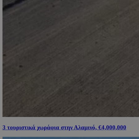
3 τουριστικά χωράφια στην Αλαμινό, €4,000,000