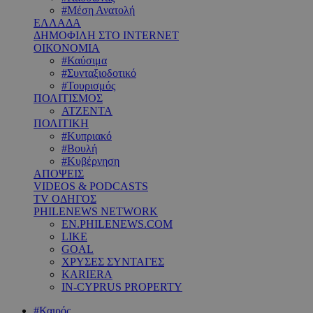
#Μέση Ανατολή
ΕΛΛΑΔΑ
ΔΗΜΟΦΙΛΗ ΣΤΟ INTERNET
ΟΙΚΟΝΟΜΙΑ
#Καύσιμα
#Συνταξιοδοτικό
#Τουρισμός
ΠΟΛΙΤΙΣΜΟΣ
ΑΤΖΕΝΤΑ
ΠΟΛΙΤΙΚΗ
#Κυπριακό
#Βουλή
#Κυβέρνηση
ΑΠΟΨΕΙΣ
VIDEOS & PODCASTS
TV ΟΔΗΓΟΣ
PHILENEWS NETWORK
EN.PHILENEWS.COM
LIKE
GOAL
ΧΡΥΣΕΣ ΣΥΝΤΑΓΕΣ
KARIERA
IN-CYPRUS PROPERTY
#Καιρός