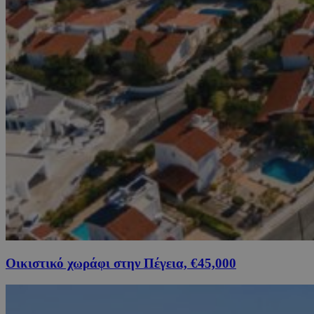
Οικιστικό χωράφι στην Πέγεια, €45,000