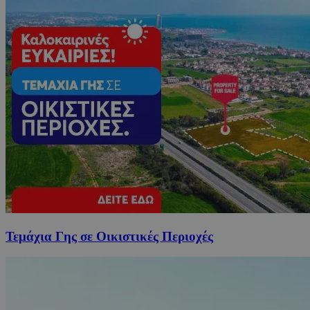
Τεμάχια Γης σε Οικιστικές Περιοχές