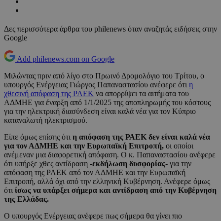
Δες περισσότερα άρθρα του philenews όταν αναζητάς ειδήσεις στην
Google
Add philenews.com on Google
Μιλώντας πριν από λίγο στο Πρωινό Δρομολόγιο του Τρίτου, ο
υπουργός Ενέργειας Γιώργος Παπαναστασίου ανέφερε ότι
η
χθεσινή απόφαση της ΡΑΕΚ
να απορρίψει τα αιτήματα του
ΑΔΜΗΕ για έναρξη από 1/1/2025 της αποπληρωμής του κόστους
για την ηλεκτρική διασύνδεση είναι καλά νέα για τον Κύπριο
καταναλωτή ηλεκτρισμού.
Είπε όμως επίσης ότι
η απόφαση της ΡΑΕΚ δεν είναι καλά νέα
για τον ΑΔΜΗΕ και την Ευρωπαϊκή Επιτροπή,
οι οποίοι
ανέμεναν μια διαφορετική απόφαση. Ο κ. Παπαναστασίου ανέφερε
ότι υπήρξε χθες αντίδραση
-εκδήλωση δυσφορίας-
για την
απόφαση της ΡΑΕΚ από τον ΑΔΜΗΕ και την Ευρωπαϊκή
Επιτροπή, αλλά όχι από την ελληνική Κυβέρνηση. Ανέφερε όμως
ότι
ίσως να υπάρξει σήμερα και αντίδραση από την Κυβέρνηση
της Ελλάδας.
Ο υπουργός Ενέργειας ανέφερε πως σήμερα θα γίνει πιο