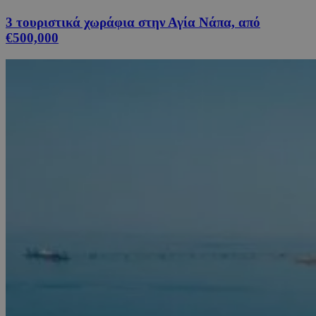
3 τουριστικά χωράφια στην Αγία Νάπα, από
€500,000