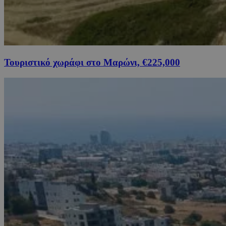
Τουριστικό χωράφι στο Μαρώνι, €225,000