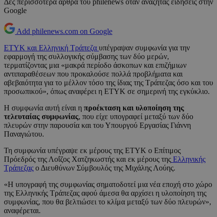
Δες περισσότερα άρθρα του philenews όταν αναζητάς ειδήσεις στην
Google
Add philenews.com on Google
ΕΤΥΚ και Ελληνική Τράπεζα
υπέγραψαν συμφωνία για την
εφαρμογή της συλλογικής σύμβασης των δύο μερών,
τερματίζοντας μια «μακρά περίοδο άσκοπων και επιζήμιων
αντιπαραθέσεων που προκαλούσε πολλά προβλήματα και
αβεβαιότητα για το μέλλον τόσο της ίδιας της Τράπεζας όσο και του
προσωπικού», όπως αναφέρει η ΕΤΥΚ σε σημερινή της εγκύκλιο.
Η συμφωνία αυτή είναι η
προέκταση και υλοποίηση της
τελευταίας συμφωνίας
, που είχε υπογραφεί μεταξύ των δύο
πλευρών στην παρουσία και του Υπουργού Εργασίας Γιάννη
Παναγιώτου.
Τη συμφωνία υπέγραψε εκ μέρους της ΕΤΥΚ ο Επίτιμος
Πρόεδρός της Λοΐζος Χατζηκωστής και εκ μέρους της
Ελληνικής
Τράπεζας
ο Διευθύνων Σύμβουλός της Μιχάλης Λούης.
«Η υπογραφή της συμφωνίας σηματοδοτεί μια νέα εποχή στο χώρο
της Ελληνικής Τράπεζας αφού άμεσα θα αρχίσει η υλοποίηση της
συμφωνίας, που θα βελτιώσει το κλίμα μεταξύ των δύο πλευρών»,
αναφέρεται.