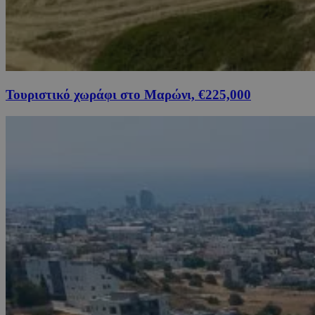
Τουριστικό χωράφι στο Μαρώνι, €225,000