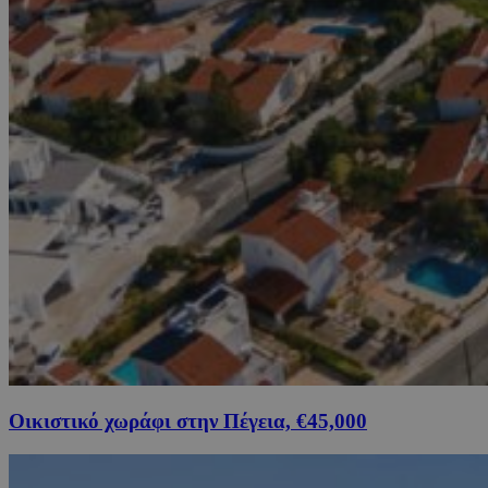
Οικιστικό χωράφι στην Πέγεια, €45,000