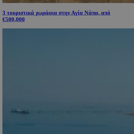
3 τουριστικά χωράφια στην Αγία Νάπα, από
€500,000