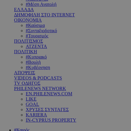
#Μέση Ανατολή
ΕΛΛΑΔΑ
ΔΗΜΟΦΙΛΗ ΣΤΟ INTERNET
ΟΙΚΟΝΟΜΙΑ
#Καύσιμα
#Συνταξιοδοτικό
#Τουρισμός
ΠΟΛΙΤΙΣΜΟΣ
ΑΤΖΕΝΤΑ
ΠΟΛΙΤΙΚΗ
#Κυπριακό
#Βουλή
#Κυβέρνηση
ΑΠΟΨΕΙΣ
VIDEOS & PODCASTS
TV ΟΔΗΓΟΣ
PHILENEWS NETWORK
EN.PHILENEWS.COM
LIKE
GOAL
ΧΡΥΣΕΣ ΣΥΝΤΑΓΕΣ
KARIERA
IN-CYPRUS PROPERTY
#Καιρός