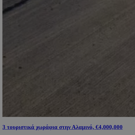
3 τουριστικά χωράφια στην Αλαμινό, €4,000,000