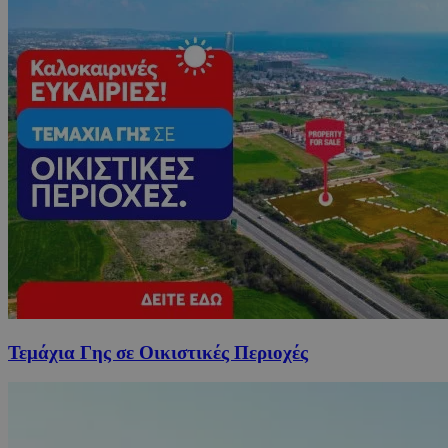
Τεμάχια Γης σε Οικιστικές Περιοχές