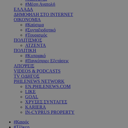
#Μέση Ανατολή
ΕΛΛΑΔΑ
ΔΗΜΟΦΙΛΗ ΣΤΟ INTERNET
ΟΙΚΟΝΟΜΙΑ
#Καύσιμα
#Συνταξιοδοτικό
#Τουρισμός
ΠΟΛΙΤΙΣΜΟΣ
ΑΤΖΕΝΤΑ
ΠΟΛΙΤΙΚΗ
#Κυπριακό
#Παγκύπριες Εξετάσεις
ΑΠΟΨΕΙΣ
VIDEOS & PODCASTS
TV ΟΔΗΓΟΣ
PHILENEWS NETWORK
EN.PHILENEWS.COM
LIKE
GOAL
ΧΡΥΣΕΣ ΣΥΝΤΑΓΕΣ
KARIERA
IN-CYPRUS PROPERTY
#Καιρός
#Τζόκερ