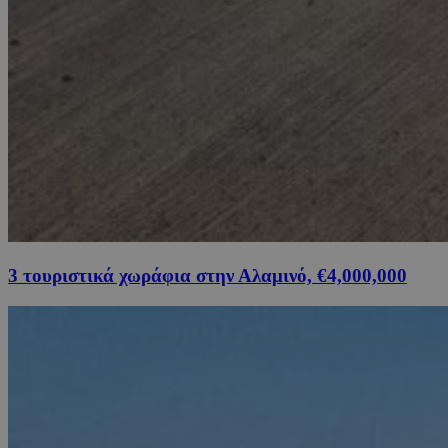
3 τουριστικά χωράφια στην Αλαμινό, €4,000,000