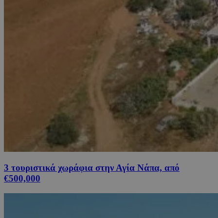
3 τουριστικά χωράφια στην Αγία Νάπα, από
€500,000