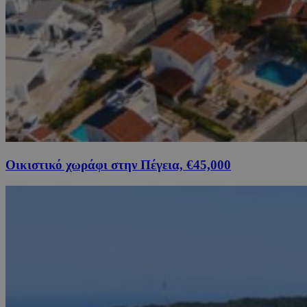
Οικιστικό χωράφι στην Πέγεια, €45,000