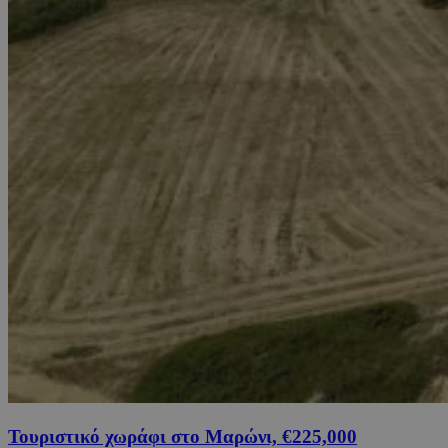
Τουριστικό χωράφι στο Μαρώνι, €225,000