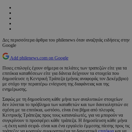
Δες περισσότερα άρθρα του philenews όταν αναζητάς ειδήσεις στην
Google
Add philenews.com on Google
Ποιες επιλογές έχουν σήμερα οι πελάτες των τραπεζών είτε για τα
επιτόκια καταθέσεων είτε για δάνεια δείχνουν τα στοιχεία που
δημοσίευσε η Κεντρική Τράπεζα (μήνας αναφοράς τον Δεκέμβριο)
με στόχο την περαιτέρω ενίσχυση της διαφάνειας και της
ενημέρωσης.
Σαφώς με τη δημοσίευση κάθε μήνα των αναλυτικών στοιχείων
δεν λύνεται το πρόβλημα των καταθετών και των δανειοληπτών σε
σχέση με τα επιτόκια, ωστόσο, είναι ένα βήμα από πλευράς
Κεντρικής Τράπεζας προς τους καταναλωτές, για να μπορούν να
συγκρίνουν τι προσφέρει κάθε τράπεζα. Η δημοσίευση κάθε μήνα
–η έκτη κατά σειρά- είναι και ένα εργαλείο έμμεσης πίεσης προς τις
τράπεζες να κρατούν συγκρατημένα τα δανειστικά
επιτόκια
και να