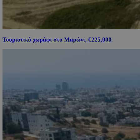
Τουριστικό χωράφι στο Μαρώνι, €225,000