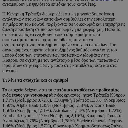
ανταμείβουν με ψηλότερα επιτόκια τους καταθέτες.
Η Κεντρική Τράπεζα διευκρινίζει ότι «η μηνιαία δημοσίευση
αναλυτικών στοιχείων επιτοκίων συμβάλλει στην ευκολότερη
ενημέρωση του κοινού, παρέχοντας σε νοικοκυριά και επιχειρήσεις
άμεση πρόσβαση σε πιο ολοκληρωμένη πληροφόρηση. Παρά το
ότι είναι νωρίς να εξαχθούν τελικά συμπεράσματα, τα
αποτελέσματα αυτής της προσπάθειας φαίνεται να
αντικατοπτρίζονται στα δημοσιευμένα στοιχεία επιτοκίων. Πιο
συγκεκριμένα, παρατηρείται αυξημένος βαθμός σύγκλισης του
μέσου όρου των επιτοκίων των πιστωτικών ιδρυμάτων της
Κύπρου, σε σχέση με τον αντίστοιχο μέσο όρο των πιστωτικών
ιδρυμάτων στην ευρωζώνη, τόσο στις καταθέσεις, όσο και στα
δάνεια».
Τι λένε τα στοιχεία και οι αριθμοί
Τα στοιχεία δείχνουν ότι
το επιτόκιο καταθέσεων προθεσμίας
ενός έτους για νοικοκυριά
(νέες εργασίες) ήταν: Τράπεζα Κύπρου
1,71% (Νοέμβριος 0,72%), Ελληνική Τράπεζα 1,38% (Νοέμβριος
1,50%, Alpha Bank 1,35% (Νοέμβριος 1,58%), Ancoria Bank
1,56% (Νοέμβριος 1,51%), Astrobank 1,54% (Νοέμβριος 1,72%),
Eurobank Cyprus 2,17% (Νοέμβριος 2,16%), Κυπριακή Τράπεζα
Αναπτύξεως 1,76% (Νοέμβριος 1,78%), Societe Generale Cyprus
1,46% (Νοέμβριος 1,57%), Οργανισμό Χρηματοδοτήσεως Στέγης