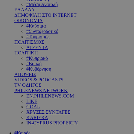
#Μέση Ανατολή
ΕΛΛΑΔΑ
ΔΗΜΟΦΙΛΗ ΣΤΟ INTERNET
ΟΙΚΟΝΟΜΙΑ
#Καύσιμα
#Συνταξιοδοτικό
#Τουρισμός
ΠΟΛΙΤΙΣΜΟΣ
ΑΤΖΕΝΤΑ
ΠΟΛΙΤΙΚΗ
#Κυπριακό
#Βουλή
#Κυβέρνηση
ΑΠΟΨΕΙΣ
VIDEOS & PODCASTS
TV ΟΔΗΓΟΣ
PHILENEWS NETWORK
EN.PHILENEWS.COM
LIKE
GOAL
ΧΡΥΣΕΣ ΣΥΝΤΑΓΕΣ
KARIERA
IN-CYPRUS PROPERTY
#Καιρός