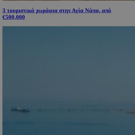
3 τουριστικά χωράφια στην Αγία Νάπα, από
€500,000