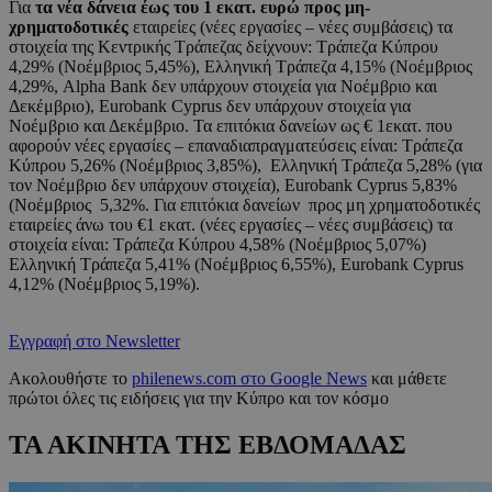
Για
τα νέα δάνεια έως του 1 εκατ. ευρώ προς μη-
χρηματοδοτικές
εταιρείες (νέες εργασίες – νέες συμβάσεις) τα
στοιχεία της Κεντρικής Τράπεζας δείχνουν: Τράπεζα Κύπρου
4,29% (Νοέμβριος 5,45%), Ελληνική Τράπεζα 4,15% (Νοέμβριος
4,29%, Alpha Bank δεν υπάρχουν στοιχεία για Νοέμβριο και
Δεκέμβριο), Eurobank Cyprus δεν υπάρχουν στοιχεία για
Νοέμβριο και Δεκέμβριο. Τα επιτόκια δανείων ως € 1εκατ. που
αφορούν νέες εργασίες – επαναδιαπραγματεύσεις είναι: Τράπεζα
Κύπρου 5,26% (Νοέμβριος 3,85%), Ελληνική Τράπεζα 5,28% (για
τον Νοέμβριο δεν υπάρχουν στοιχεία), Eurobank Cyprus 5,83%
(Νοέμβριος 5,32%. Για επιτόκια δανείων προς μη χρηματοδοτικές
εταιρείες άνω του €1 εκατ. (νέες εργασίες – νέες συμβάσεις) τα
στοιχεία είναι: Τράπεζα Κύπρου 4,58% (Νοέμβριος 5,07%)
Ελληνική Τράπεζα 5,41% (Νοέμβριος 6,55%), Eurobank Cyprus
4,12% (Νοέμβριος 5,19%).
Εγγραφή στο Newsletter
Ακολουθήστε το
philenews.com στο Google News
και μάθετε
πρώτοι όλες τις ειδήσεις για την Κύπρο και τον κόσμο
ΤΑ ΑΚΙΝΗΤΑ ΤΗΣ ΕΒΔΟΜΑΔΑΣ