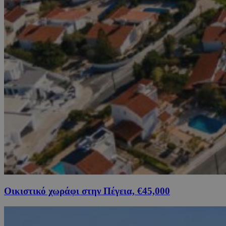
Οικιστικό χωράφι στην Πέγεια, €45,000