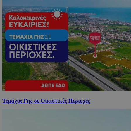
Τεμάχια Γης σε Οικιστικές Περιοχές