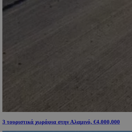
3 τουριστικά χωράφια στην Αλαμινό, €4,000,000