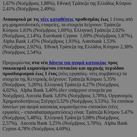
1,67% (Νοέμβριος 1,88%), Εθνική Τράπεζα της Ελλάδος Κύπρου
2,41% (Νοέμβριος 2,49%).
Αναφορικά με τις
νέες καταθέσεις
προθεσμίας έως
1 έτους από
μη-χρηματοδοτικές εταιρείες, τα στοιχεία δείχνουν: Τράπεζα
Κύπρου 1,83% (Νοέμβριος 1,69%), Ελληνική Τράπεζα 2,02%
(Νοέμβριος 2,14%), Eurobank Cyprus 1,69% (Νοέμβριος 1,87%),
Alpha Bank 1,45% (Νοέμβριος 1,93%), Αstrobank 1,53%
(Νοέμβριος 2,92%), Εθνική Τράπεζα της Ελλάδος Κύπρου 2,38%
(Νοέμβριος 2,54%).
Προχωρώντας
στα νέα
δάνεια για αγορά κατοικίας
προς
νοικοκυριά κυμαινόμενου επιτοκίου και αρχικής περιόδου
προσδιορισμού έως 1 έτος
(νέες εργασίες- νέες συμβάσεις) τα
στοιχεία της Κεντρικής δείχνουν: Τράπεζα Κύπρου 5,35%
(Νοέμβριος 5,20%), Ελληνική Τράπεζα 4,27% (Νοέμβριος
4,02%), Alpha Bank 3,40% (δεν υπάρχουν στοιχεία για
Νοέμβριο), Ancoria Bank 3,83% (Νοέμβριος 3,78%), Οργανισμός
Χρηματοδοτήσεως Στέγηςν3,32% (Νοέμβριος 3,53%). Τα επιτόκια
δανείων για αγορά κατοικίας κυμαινόμενου επιτοκίου (νέες
εργασίες – επαναδιαπραγματεύσεις) είναι: Τράπεζα Κύπρου 5,47%
(Νοέμβριος 5,48%), Ελληνική Τράπεζα 5,08% (Νοέμβριος
2,57%), Ancoria Bank 3,25% (Νοέμβριος 3,70%), Alpha Bank
Cyprus 4,78% (Νοέμβριος 4,69%).