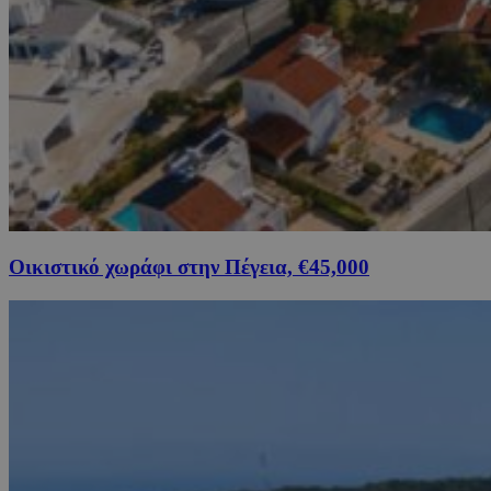
Οικιστικό χωράφι στην Πέγεια, €45,000