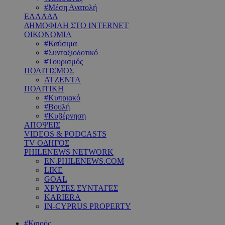
#Μέση Ανατολή
ΕΛΛΑΔΑ
ΔΗΜΟΦΙΛΗ ΣΤΟ INTERNET
ΟΙΚΟΝΟΜΙΑ
#Καύσιμα
#Συνταξιοδοτικό
#Τουρισμός
ΠΟΛΙΤΙΣΜΟΣ
ΑΤΖΕΝΤΑ
ΠΟΛΙΤΙΚΗ
#Κυπριακό
#Βουλή
#Κυβέρνηση
ΑΠΟΨΕΙΣ
VIDEOS & PODCASTS
TV ΟΔΗΓΟΣ
PHILENEWS NETWORK
EN.PHILENEWS.COM
LIKE
GOAL
ΧΡΥΣΕΣ ΣΥΝΤΑΓΕΣ
KARIERA
IN-CYPRUS PROPERTY
#Καιρός