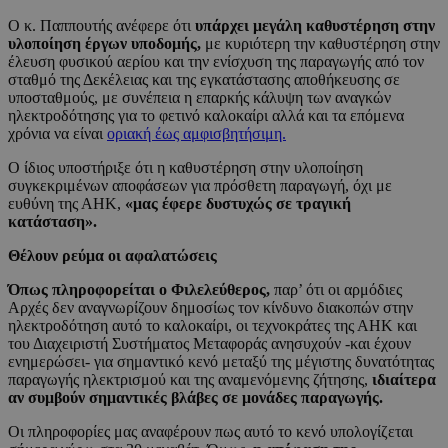
Ο κ. Παππουτής ανέφερε ότι
υπάρχει μεγάλη καθυστέρηση στην
υλοποίηση έργων υποδομής,
με κυριότερη την καθυστέρηση στην
έλευση φυσικού αερίου και την ενίσχυση της παραγωγής από τον
σταθμό της Δεκέλειας και της εγκατάστασης αποθήκευσης σε
υποσταθμούς, με συνέπεια η επαρκής κάλυψη των αναγκών
ηλεκτροδότησης για το φετινό καλοκαίρι αλλά και τα επόμενα
χρόνια να είναι
οριακή έως αμφισβητήσιμη.
Ο ίδιος υποστήριξε ότι η καθυστέρηση στην υλοποίηση
συγκεκριμένων αποφάσεων για πρόσθετη παραγωγή, όχι με
ευθύνη της ΑΗΚ,
«μας έφερε δυστυχώς σε τραγική
κατάσταση».
Θέλουν ρεύμα οι αφαλατώσεις
Όπως πληροφορείται ο Φιλελεύθερος,
παρ’ ότι οι αρμόδιες
Αρχές δεν αναγνωρίζουν δημοσίως τον κίνδυνο διακοπών στην
ηλεκτροδότηση αυτό το καλοκαίρι, οι τεχνοκράτες της ΑΗΚ και
του Διαχειριστή Συστήματος Μεταφοράς ανησυχούν -και έχουν
ενημερώσει- για σημαντικό κενό μεταξύ της μέγιστης δυνατότητας
παραγωγής ηλεκτρισμού και της αναμενόμενης ζήτησης,
ιδιαίτερα
αν συμβούν σημαντικές βλάβες σε μονάδες παραγωγής.
Οι πληροφορίες μας αναφέρουν πως αυτό το κενό υπολογίζεται