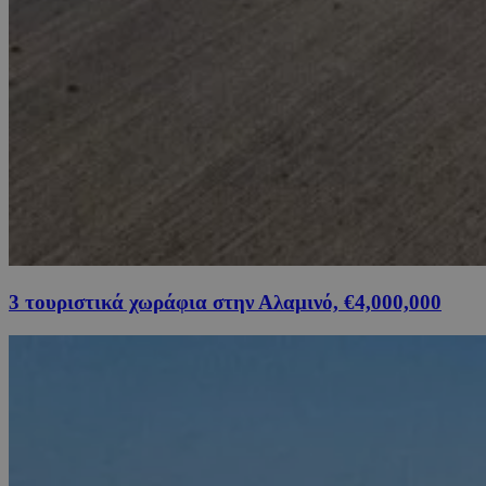
3 τουριστικά χωράφια στην Αλαμινό, €4,000,000