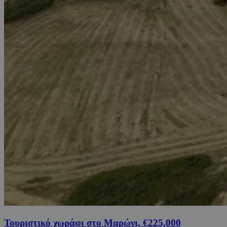
Τουριστικό χωράφι στο Μαρώνι, €225,000