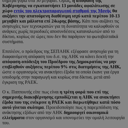
σήμερα γύρω στα 30 μεγαβάτ. Όμως,
η απόφαση της
Κυβέρνησης να εγκαταστήσει 13 μονάδες αφαλάτωσης σε
χώρο
εντός του ηλεκτροπαραγωγού σταθμού της Μονής
θα
αυξήσει την απατούμενη διαθέσιμη ισχύ κατά περίπου 10-13
μεγαβάτ και μάλιστα επί 24ωρης βάσης.
Κάτι που αυξάνει τις
ανησυχίες των τεχνοκρατών για τη δυνατότητα να καλυφθούν οι
ανάγκες χωρίς περιοδικές αποσυνδέσεις καταναλωτών από το
δίκτυο, κυρίως σε ώρες που δεν θα παράγουν τα φωτοβολταϊκά
συστήματα.
Επιπλέον, ο πρόεδρος της ΣΕΠΑΗΚ εξέφρασε ανησυχία για τη
διαφαινόμενη απόφαση του δ.σ. της ΑΗΚ να κάνει δεκτή την
απόφαση-υπόδειξη του Προέδρου της Δημοκρατίας να μην
επιβληθούν αυξήσεις περίπου 9% στις διατιμήσεις της ΑΗΚ,
ώστε ο οργανισμός να ανακτήσει έξοδα τα οποία έκανε για έργα
υποδομής στην παραγωγή και κυρίως στα δίκτυα, μετά από
έγκριση της ΡΑΕΚ.
Ο κ. Παππουτής είπε πως είναι
η τρίτη φορά που επί της
σημερινής διακυβέρνησης εμποδίζεται η ΑΗΚ να ανακτήσει
έξοδα που της ενέκρινε η ΡΑΕΚ και διερωτήθηκε κατά πόσο
αυτό γίνεται σκόπιμα
. Προειδοποίησε πως η παρεμπόδιση της
ανάκτησης εξόδων από την ΑΗΚ
δημιουργεί οικονομικά
ελλείμματα
στον οργανισμό και υπονομεύει την ομαλή λειτουργία
του.