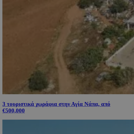
3 τουριστικά χωράφια στην Αγία Νάπα, από
€500,000