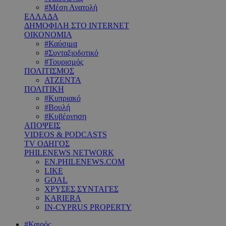
#Μέση Ανατολή
ΕΛΛΑΔΑ
ΔΗΜΟΦΙΛΗ ΣΤΟ INTERNET
ΟΙΚΟΝΟΜΙΑ
#Καύσιμα
#Συνταξιοδοτικό
#Τουρισμός
ΠΟΛΙΤΙΣΜΟΣ
ΑΤΖΕΝΤΑ
ΠΟΛΙΤΙΚΗ
#Κυπριακό
#Βουλή
#Κυβέρνηση
ΑΠΟΨΕΙΣ
VIDEOS & PODCASTS
TV ΟΔΗΓΟΣ
PHILENEWS NETWORK
EN.PHILENEWS.COM
LIKE
GOAL
ΧΡΥΣΕΣ ΣΥΝΤΑΓΕΣ
KARIERA
IN-CYPRUS PROPERTY
#Καιρός