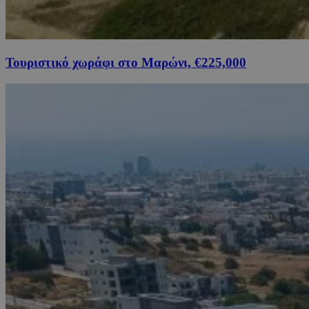
Τουριστικό χωράφι στο Μαρώνι, €225,000