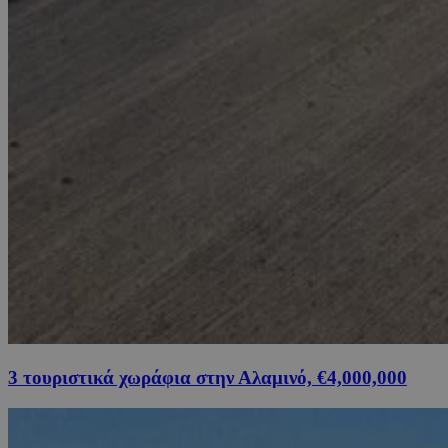
3 τουριστικά χωράφια στην Αλαμινό, €4,000,000