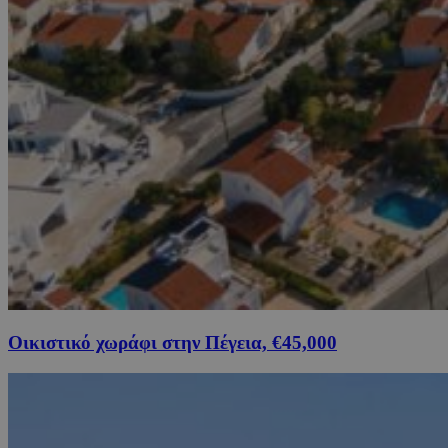
Οικιστικό χωράφι στην Πέγεια, €45,000