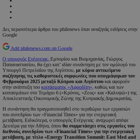
Δες περισσότερα άρθρα του philenews όταν αναζητάς ειδήσεις στην
Google
Add philenews.com on Google
Ο υπουργός Ενέργειας,
Εμπορίου και Βιομηχανίας, Γιώργος
Παπαναστασίου, θα έχει κατ’ ιδίαν συνάντηση με τον ομόλογό του
Υπουργό Πετρελαίου της Αιγύπτου,
με κύριο αντικείμενο
συζήτησης τις καθοριστικές συμφωνίες που υπογράφηκαν τον
Φεβρουάριο 2025 μεταξύ Κύπρου και Αιγύπτου
και αφορούν
στην ανάπτυξη του
κοιτάσματος «Αφροδίτη»,
καθώς και των
κοιτασμάτων στο Τεμάχιο 6 («Κρόνος, «Ζευς» και «Καλυψώ») της
Αποκλειστικής Οικονομικής Ζώνης της Κυπριακής Δημοκρατίας.
Η συνάντηση θα πραγματοποιηθεί στο περιθώριο των εργασιών
του συνεδρίου των «Financial Times» για την ενεργειακή
μετάβαση. Ειδικότερα, ο υπουργός Ενέργειας αναχωρεί απόψε
Δευτέρα για την Αθήνα, όπου
θα συμμετάσχει στις εργασίες του
διεθνούς συνεδρίου των «Financial Times» για την ενεργειακή
μετάβαση, με τίτλο «Energy Transition Summit: East Med and