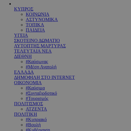
ΚΥΠΡΟΣ
ΚΟΙΝΩΝΙΑ
ΑΣΤΥΝΟΜΙΚΑ
ΤΟΠΙΚΑ
ΠΑΙΔΕΙΑ
ΥΓΕΙΑ
ΣΚΟΤΕΙΝΟ ΔΩΜΑΤΙΟ
ΑΥΤΟΠΤΗΣ ΜΑΡΤΥΡΑΣ
ΤΕΛΕΥΤΑΙΑ ΝΕΑ
ΔΙΕΘΝΗ
#Καύσωνας
#Μέση Ανατολή
ΕΛΛΑΔΑ
ΔΗΜΟΦΙΛΗ ΣΤΟ INTERNET
ΟΙΚΟΝΟΜΙΑ
#Καύσιμα
#Συνταξιοδοτικό
#Τουρισμός
ΠΟΛΙΤΙΣΜΟΣ
ΑΤΖΕΝΤΑ
ΠΟΛΙΤΙΚΗ
#Κυπριακό
#Βουλή
#Κυβέρνηση