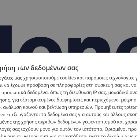
ρήση των δεδομένων σας
εργάτες μας χρησιμοποιούμε cookies και παρόμοιες τεχνολογίες 
ι να έχουμε πρόσβαση σε πληροφορίες στη συσκευή σας και να
 προσωπικά δεδομένα, όπως τη διεύθυνση IP σας, μοναδικά αν
σης, για εξατομικευμένες διαφημίσεις και περιεχόμενο, μέτρη
υ, ανάλυση κοινού και βελτίωση υπηρεσιών.
Προμηθευτές τρίτων
 να επεξεργάζονται τα δεδομένα σας για αυτούς και άλλους σκο
ένης της χρήσης ακριβών δεδομένων γεωεντοπισμού και χαρα
λογές σας ισχύουν μόνο για αυτόν τον ιστότοπο. Ορισμένοι πρ
 έννομο συμφέρον αντί για συγκατάθεση· έχετε το δικαίωμα να α