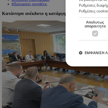
#Πολλαπλές συντάξεις
Ρυθμίσεις διαφή
Ρυθμίσεις cookie
Κατάντησε ανέκδοτο η κατάργηση πολλαπλών συντά
Απολυτως
απαραιτητα
ΕΜΦΑΝΙΣΗ 