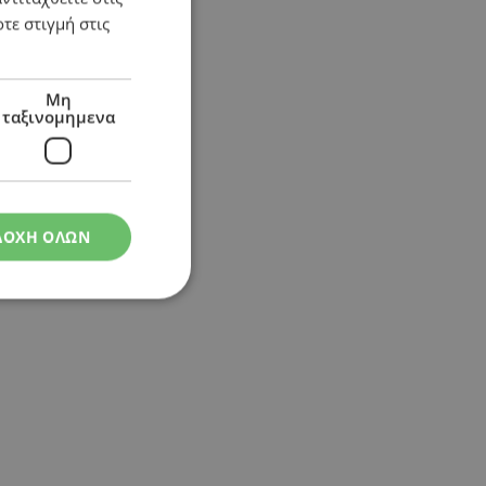
τε στιγμή στις
Μη
ταξινομημενα
ΔΟΧΗ ΟΛΩΝ