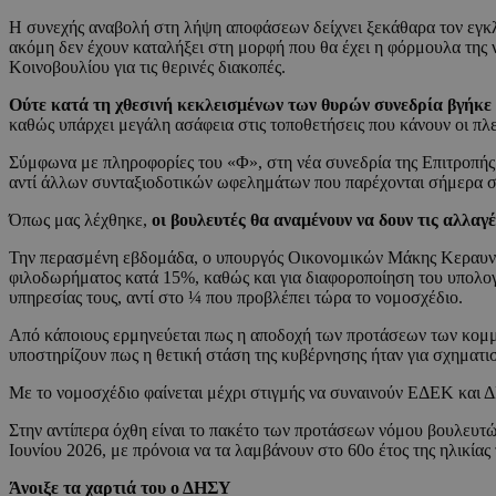
Η συνεχής αναβολή στη λήψη αποφάσεων δείχνει ξεκάθαρα τον εγκλ
ακόμη δεν έχουν καταλήξει στη μορφή που θα έχει η φόρμουλα της ν
Κοινοβουλίου για τις θερινές διακοπές.
Ούτε κατά τη χθεσινή κεκλεισμένων των θυρών συνεδρία βγήκε
καθώς υπάρχει μεγάλη ασάφεια στις τοποθετήσεις που κάνουν οι πλε
Σύμφωνα με πληροφορίες του «Φ», στη νέα συνεδρία της Επιτροπή
αντί άλλων συνταξιοδοτικών ωφελημάτων που παρέχονται σήμερα σ
Όπως μας λέχθηκε,
οι βουλευτές θα αναμένουν να δουν τις αλλαγ
Την περασμένη εβδομάδα, ο υπουργός Οικονομικών Μάκης Κεραυνός
φιλοδωρήματος κατά 15%, καθώς και για διαφοροποίηση του υπολογ
υπηρεσίας τους, αντί στο ¼ που προβλέπει τώρα το νομοσχέδιο.
Από κάποιους ερμηνεύεται πως η αποδοχή των προτάσεων των κομμάτ
υποστηρίζουν πως η θετική στάση της κυβέρνησης ήταν για σχηματισ
Με το νομοσχέδιο φαίνεται μέχρι στιγμής να συναινούν ΕΔΕΚ και Δ
Στην αντίπερα όχθη είναι το πακέτο των προτάσεων νόμου βουλευτώ
Ιουνίου 2026, με πρόνοια να τα λαμβάνουν στο 60ο έτος της ηλικίας
Άνοιξε τα χαρτιά του ο ΔΗΣΥ