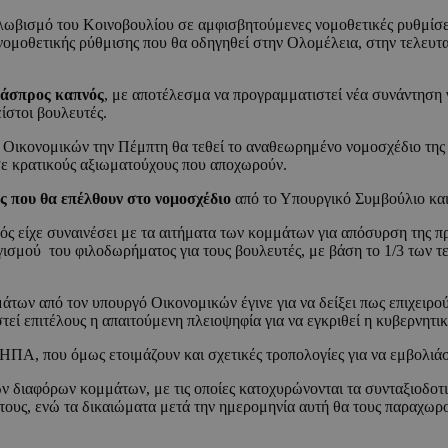
ωβισμό του Κοινοβουλίου σε αμφισβητούμενες νομοθετικές ρυθμίσει
ομοθετικής ρύθμισης που θα οδηγηθεί στην Ολομέλεια, στην τελευταί
 άσπρος καπνός
, με αποτέλεσμα να προγραμματιστεί νέα συνάντηση
ίστοι βουλευτές.
ς Οικονομικών την Πέμπτη θα τεθεί το αναθεωρημένο νομοσχέδιο τη
ε κρατικούς αξιωματούχους που αποχωρούν.
ές που θα επέλθουν στο νομοσχέδιο
από το Υπουργικό Συμβούλιο κα
 είχε συναινέσει με τα αιτήματα των κομμάτων για απόσυρση της π
ισμού του φιλοδωρήματος για τους βουλευτές, με βάση το 1/3 των τ
ων από τον υπουργό Οικονομικών έγινε για να δείξει πως επιχειρούν
τεί επιτέλους η απαιτούμενη πλειοψηφία για να εγκριθεί η κυβερνητι
ΗΠΑ, που όμως ετοιμάζουν και σχετικές τροπολογίες για να εμβολιά
ν διαφόρων κομμάτων, με τις οποίες κατοχυρώνονται τα συνταξιοδοτι
 τους, ενώ τα δικαιώματα μετά την ημερομηνία αυτή θα τους παραχωρο