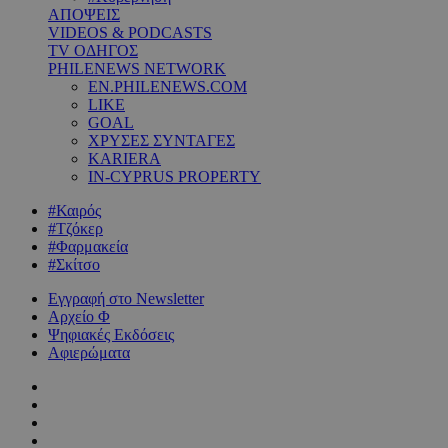
ΑΠΟΨΕΙΣ
VIDEOS & PODCASTS
TV ΟΔΗΓΟΣ
PHILENEWS NETWORK
EN.PHILENEWS.COM
LIKE
GOAL
ΧΡΥΣΕΣ ΣΥΝΤΑΓΕΣ
KARIERA
IN-CYPRUS PROPERTY
#Καιρός
#Τζόκερ
#Φαρμακεία
#Σκίτσο
Εγγραφή στο Newsletter
Αρχείο Φ
Ψηφιακές Εκδόσεις
Αφιερώματα