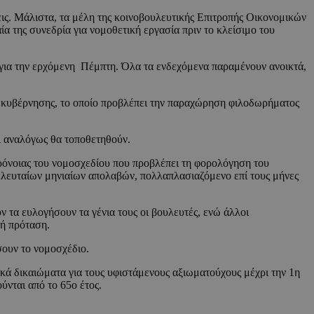
ς. Μάλιστα, τα μέλη της κοινοβουλευτικής Επιτροπής Οικονομικών
α της συνεδρία για νομοθετική εργασία πριν το κλείσιμο του
 για την ερχόμενη Πέμπτη. Όλα τα ενδεχόμενα παραμένουν ανοικτά,
ς κυβέρνησης, το οποίο προβλέπει την παραχώρηση φιλοδωρήματος
ι αναλόγως θα τοποθετηθούν.
ρόνοιας του νομοσχεδίου που προβλέπει τη φορολόγηση του
ελευταίων μηνιαίων απολαβών, πολλαπλασιαζόμενο επί τους μήνες
 τα ευλογήσουν τα γένια τους οι βουλευτές, ενώ άλλοι
κή πρόταση.
σουν το νομοσχέδιο.
κά δικαιώματα για τους υφιστάμενους αξιωματούχους μέχρι την 1η
ύνται από το 65ο έτος.