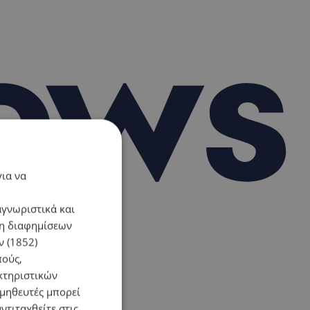
για να
αγνωριστικά και
ση διαφημίσεων
 (1852)
πούς,
κτηριστικών
ομηθευτές μπορεί
ντιταχθείτε στις